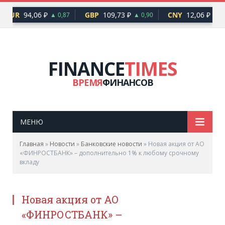
EUR
94,06 ₽
GBP
109,73 ₽
CNY
12,06 ₽
▲ 0,87
▲ 0,90
▲ 0,
FINANCE
TIMES
ВРЕМЯ
ФИНАНСОВ
МЕНЮ
Главная
»
Новости
»
Банковские новости
»
Новая акция от АО
«ФИНРОСТБАНК» – дополнительно 1% к любому срочному
вкладу
Новая акция от АО
«ФИНРОСТБАНК» –