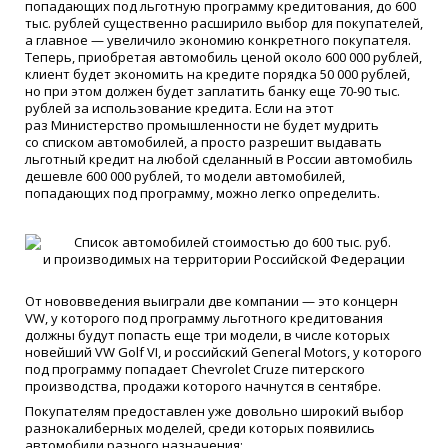
попадающих под льготную программу кредитования, до 600
тыс. рублей существенно расширило выбор для покупателей,
а главное — увеличило экономию конкретного покупателя.
Теперь, приобретая автомобиль ценой около 600 000 рублей,
клиент будет экономить на кредите порядка 50 000 рублей,
но при этом должен будет заплатить банку еще 70-90 тыс.
рублей за использование кредита. Если на этот
раз Министерство промышленности не будет мудрить
со списком автомобилей, а просто разрешит выдавать
льготный кредит на любой сделанный в России автомобиль
дешевле 600 000 рублей, то модели автомобилей,
попадающих под программу, можно легко определить.
От нововведения выиграли две компании — это концерн
VW, у которого под программу льготного кредитования
должны будут попасть еще три модели, в числе которых
новейший VW Golf VI, и российский General Motors, у которого
под программу попадает Chevrolet Cruze питерского
производства, продажи которого начнутся в сентябре.
Покупателям предоставлен уже довольно широкий выбор
разнокалиберных моделей, среди которых появились
автомобили разного назначения: