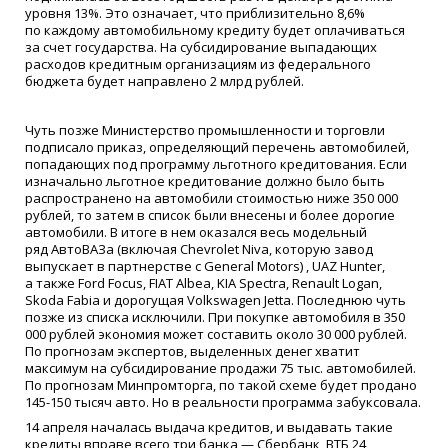
уровня 13%. Это означает, что приблизительно 8,6%
по каждому автомобильному кредиту будет оплачиваться
за счет государства. На субсидирование выпадающих
расходов кредитным организациям из федерального
бюджета будет направлено 2 млрд рублей.
Чуть позже Министерство промышленности и торговли
подписало приказ, определяющий перечень автомобилей,
попадающих под программу льготного кредитования. Если
изначально льготное кредитование должно было быть
распространено на автомобили стоимостью ниже 350 000
рублей, то затем в список были внесены и более дорогие
автомобили. В итоге в нем оказался весь модельный
ряд АвтоВАЗа
(
включая Chevrolet Niva, которую завод
выпускает в партнерстве с General Motors) , UAZ Hunter,
а также Ford Focus, FIAT Albea, KIA Spectra, Renault Logan,
Skoda Fabia и дорогущая Volkswagen Jetta. Последнюю чуть
позже из списка исключили. При покупке автомобиля в 350
000 рублей экономия может составить около 30 000 рублей.
По прогнозам экспертов, выделенных денег хватит
максимум на субсидирование продажи 75 тыс. автомобилей.
По прогнозам Минпромторга, по такой схеме будет продано
145-150 тысяч авто. Но в реальности программа забуксовала.
14 апреля началась выдача кредитов, и выдавать такие
кредиты вправе всего три банка — Сбербанк, ВТБ 24