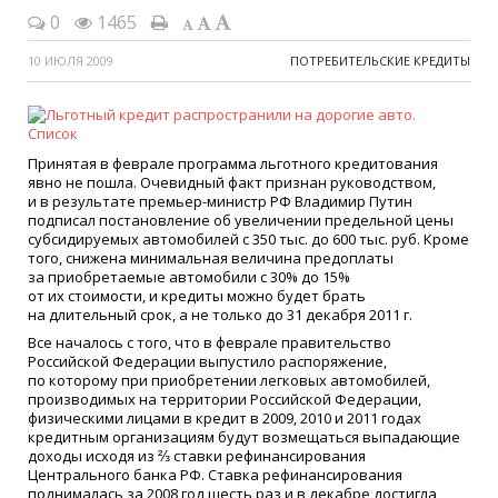
0
1465
10 ИЮЛЯ 2009
ПОТРЕБИТЕЛЬСКИЕ КРЕДИТЫ
Принятая в феврале программа льготного кредитования
явно не пошла. Очевидный факт признан руководством,
и в результате премьер-министр РФ Владимир Путин
подписал постановление об увеличении предельной цены
субсидируемых автомобилей с 350 тыс. до 600 тыс. руб. Кроме
того, снижена минимальная величина предоплаты
за приобретаемые автомобили с 30% до 15%
от их стоимости, и кредиты можно будет брать
на длительный срок, а не только до 31 декабря 2011 г.
Все началось с того, что в феврале правительство
Российской Федерации выпустило распоряжение,
по которому при приобретении легковых автомобилей,
производимых на территории Российской Федерации,
физическими лицами в кредит в 2009, 2010 и 2011 годах
кредитным организациям будут возмещаться выпадающие
доходы исходя из ⅔ ставки рефинансирования
Центрального банка РФ. Ставка рефинансирования
поднималась за 2008 год шесть раз и в декабре достигла