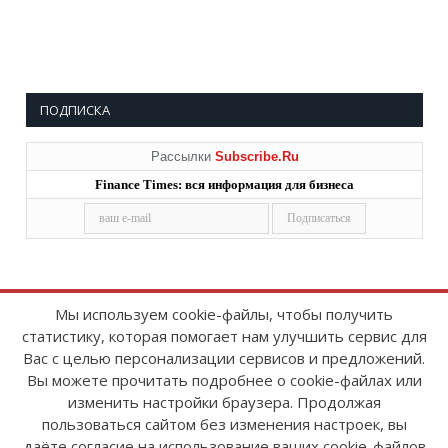
ПОДПИСКА
Рассылки
Subscribe.Ru
Finance Times: вся информация для бизнеса
Мы используем cookie-файлы, чтобы получить
статистику, которая помогает нам улучшить сервис для
Copyright © 2008-2026
FinanceTimes
Вас с целью персонализации сервисов и предложений.
Зарегистрировано в Роскомнадзоре
Вы можете прочитать подробнее о cookie-файлах или
Свидетельство о регистрации СМИ:
изменить настройки браузера. Продолжая
серия Эл № ФС77-86300 от 10 ноября 2023 г
пользоваться сайтом без изменения настроек, вы
даёте согласие на использование ваших cookie-файлов