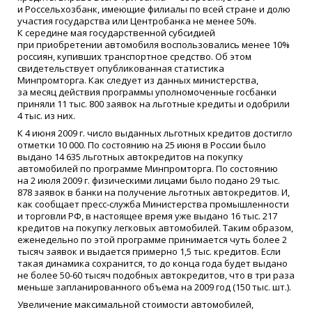
и Россельхозбанк, имеющие филиалы по всей стране и долю
участия государства или Центробанка не менее 50%.
К середине мая государственной субсидией
при приобретении автомобиля воспользовались менее 10%
россиян, купивших транспортное средство. Об этом
свидетельствует опубликованная статистика
Минпромторга. Как следует из данных министерства,
за месяц действия программы уполномоченные госбанки
приняли 11 тыс. 800 заявок на льготные кредиты и одобрили
4 тыс. из них.
К 4 июня 2009 г. число выданных льготных кредитов достигло
отметки 10 000. По состоянию на 25 июня в России было
выдано 14 635 льготных автокредитов на покупку
автомобилей по программе Минпромторга. По состоянию
на 2 июля 2009 г. физическими лицами было подано 29 тыс.
878 заявок в банки на получение льготных автокредитов. И,
как сообщает пресс-служба Министерства промышленности
и торговли РФ, в настоящее время уже выдано 16 тыс. 217
кредитов на покупку легковых автомобилей. Таким образом,
еженедельно по этой программе принимается чуть более 2
тысяч заявок и выдается примерно 1,5 тыс. кредитов. Если
такая динамика сохранится, то до конца года будет выдано
не более 50-60 тысяч подобных автокредитов, что в три раза
меньше запланированного объема на 2009 год
(150
тыс. шт.).
Увеличение максимальной стоимости автомобилей,