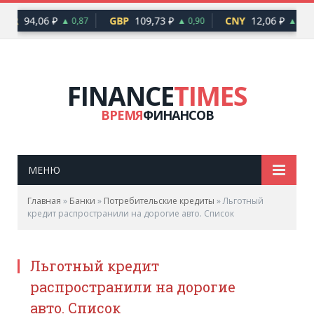
EUR
94,06 ₽
GBP
109,73 ₽
CNY
12,06 ₽
▲ 0,87
▲ 0,90
▲ 0,10
FINANCE
TIMES
ВРЕМЯ
ФИНАНСОВ
МЕНЮ
Главная
»
Банки
»
Потребительские кредиты
»
Льготный
кредит распространили на дорогие авто. Список
Льготный кредит
распространили на дорогие
авто. Список