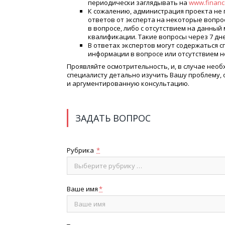
периодически заглядывать на
www.financ
К сожалению, администрация проекта не 
ответов от эксперта на некоторые вопр
в вопросе, либо с отсутствием на данны
квалификации. Такие вопросы через 7 дн
В ответах экспертов могут содержаться 
информации в вопросе или отсутствием 
Проявляйте осмотрительность, и, в случае нео
специалисту детально изучить Вашу проблему,
и аргументированную консультацию.
ЗАДАТЬ ВОПРОС
Рубрика
*
Выберите рубрику …
Ваше имя
*