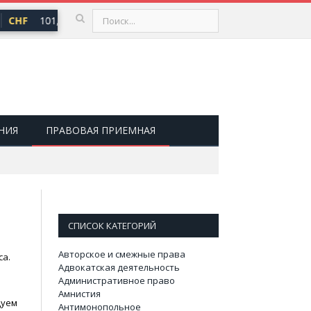
CHF
101,30 ₽
USD
82,17 ₽
EUR
94,84 ₽
▲ 0,64
▲ 0,76
▲ 0,7
НИЯ
ПРАВОВАЯ ПРИЕМНАЯ
СПИСОК КАТЕГОРИЙ
Авторское и смежные права
са.
Адвокатская деятельность
Административное право
Амнистия
дуем
Антимонопольное