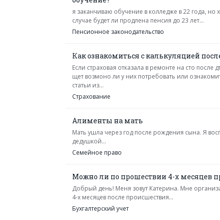
я заканчиваю обучение в колледже в 22 года, но 
случае будет ли продлена пенсия до 23 лет...
Пенсионное законодательство
Как ознакомиться с калькуляцией посл
Если страховая отказала в ремонте на сто после
щет возмоно ли у них потребовать или ознакомит
статьи из...
Страхование
Алименты на мать
Мать ушла через год после рождения сына. Я во
дедушкой...
Семейное право
Можно ли по прошествии 4-х месяцев п
Добрый день! Меня зовут Катерина. Мне организ
4-х месяцев после происшествия...
Бухгалтерский учет