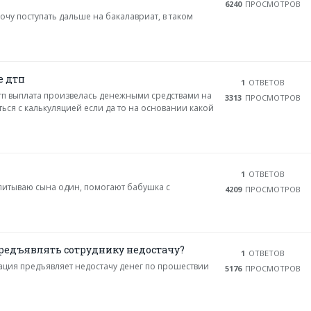
6240
ПРОСМОТРОВ
хочу поступать дальше на бакалавриат, в таком
е дтп
1
ОТВЕТОВ
 дтп выплата произвелась денежными средствами на
3313
ПРОСМОТРОВ
ься с калькуляцией если да то на основании какой
1
ОТВЕТОВ
спитываю сына один, помогают бабушка с
4209
ПРОСМОТРОВ
редъявлять сотруднику недостачу?
1
ОТВЕТОВ
ация предъявляет недостачу денег по прошествии
5176
ПРОСМОТРОВ