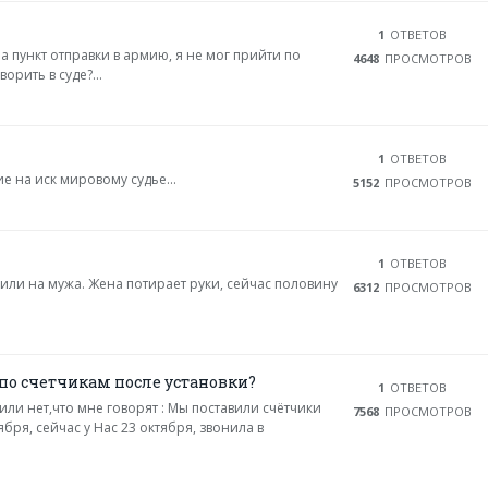
1
ОТВЕТОВ
на пункт отправки в армию, я не мог прийти по
4648
ПРОСМОТРОВ
орить в суде?...
1
ОТВЕТОВ
 на иск мировому судье...
5152
ПРОСМОТРОВ
1
ОТВЕТОВ
или на мужа. Жена потирает руки, сейчас половину
6312
ПРОСМОТРОВ
по счетчикам после установки?
1
ОТВЕТОВ
или нет,что мне говорят : Мы поставили счётчики
7568
ПРОСМОТРОВ
ря, сейчас у Нас 23 октября, звонила в