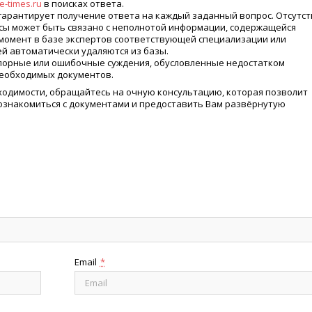
e-times.ru
в поисках ответа.
гарантирует получение ответа на каждый заданный вопрос. Отсутс
осы может быть связано с неполнотой информации, содержащейся
й момент в базе экспертов соответствующей специализации или
ей автоматически удаляются из базы.
спорные или ошибочные суждения, обусловленные недостатком
необходимых документов.
бходимости, обращайтесь на очную консультацию, которая позволит
 ознакомиться с документами и предоставить Вам развёрнутую
Email
*