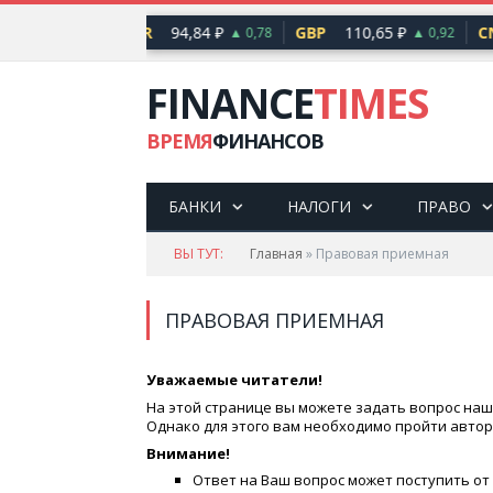
17 ₽
EUR
94,84 ₽
GBP
110,65 ₽
CNY
▲ 0,76
▲ 0,78
▲ 0,92
FINANCE
TIMES
ВРЕМЯ
ФИНАНСОВ
БАНКИ
НАЛОГИ
ПРАВО
ВЫ ТУТ:
Главная
»
Правовая приемная
ПРАВОВАЯ ПРИЕМНАЯ
Уважаемые читатели!
На этой странице вы можете задать вопрос наш
Однако для этого вам необходимо пройти автор
Внимание!
Ответ на Ваш вопрос может поступить от