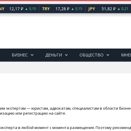
12,17 ₽
TRY
17,28 ₽
JPY
51,82 ₽
▲ 0,10
▲ 0,15
▲ 0,21
БИЗНЕС
ДЕНЬГИ
ОБЩЕСТВО
МНЕ
им экспертам — юристам, адвокатам, специалистам в области бизне
изацию или регистрацию на сайте.
 эксперта в любой момент с момента размещения. Поэтому рекомен