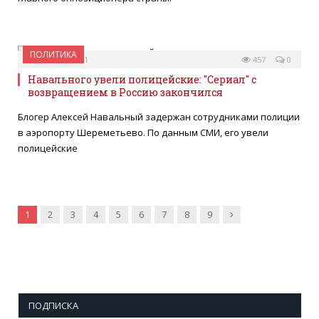
ПОЛИТИКА
18 ЯНВАРЯ 2021
457
0
Навального увели полицейские: "Сериал" с
возвращением в Россию закончился
Блогер Алексей Навальный задержан сотрудниками полиции
в аэропорту Шереметьево. По данным СМИ, его увели
полицейские
Далее
1
2
3
4
5
6
7
8
9
ПОДПИСКА