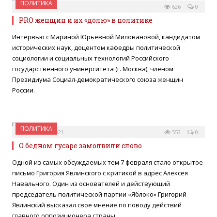
ПОЛИТИКА
05 ИЮЛЯ 2021
626
0
PRO женщин и их «долю» в политике
Интервью с Мариной Юрьевной Миловановой, кандидатом
исторических наук, доцентом кафедры политической
социологии и социальных технологий Российского
государственного университета (г. Москва), членом
Президиума Социал-демократического союза женщин
России.
ПОЛИТИКА
08 ФЕВРАЛЯ 2021
553
0
О бедном гусаре замолвили слово
Одной из самых обсуждаемых тем 7 февраля стало открытое
письмо Григория Явлинского с критикой в адрес Алексея
Навального. Один из основателей и действующий
председатель политической партии «Яблоко» Григорий
Явлинский высказал свое мнение по поводу действий
главного оппозиционера страны.