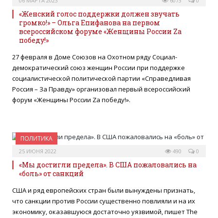
06 МАРТА 2023
6073
0
«Женский голос поддержки должен звучать
громко!» – Ольга Епифанова на первом
всероссийском форуме «Женщины России Zа
победу!»
27 февраля в Доме Союзов на Охотном ряду Социал-
демократический союз женщин России при поддержке
социалистической политической партии «Справедливая
Россия – За Правду» организовал первый всероссийский
форум «Женщины России Zа победу!».
ПОЛИТИКА
25 ИЮНЯ 2022
490
0
«Мы достигли предела». В США пожаловались на
«боль» от санкций
США и ряд европейских стран были вынуждены признать,
что санкции против России существенно повлияли и на их
экономику, оказавшуюся достаточно уязвимой, пишет The