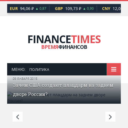
EUR
94,06 ₽
GBP
109,73 ₽
CNY
12,06 ₽
▲ 0,87
▲ 0,90
▲
FINANCE
TIMES
ВРЕМЯ
ФИНАНСОВ
МЕНЮ:
ПОЛИТИКА
09 ЯНВАРЯ 2015
Зачем США создают плацдарм на заднем
дворе России?