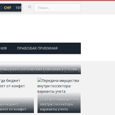
CHF
101,30 ₽
USD
82,17 ₽
EUR
94,84 ₽
▲ 0,64
▲ 0,76
▲ 0
НИЯ
ПРАВОВАЯ ПРИЕМНАЯ
темы налогообложения компаний в России
Передача имущества
да бюджет
внутри госсектора:
неет от конфет
варианты учета