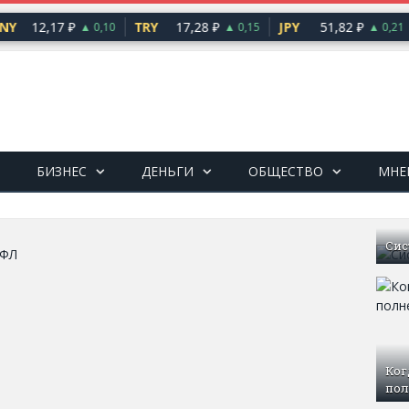
Y
12,17 ₽
TRY
17,28 ₽
JPY
51,82 ₽
▲ 0,10
▲ 0,15
▲ 0,21
БИЗНЕС
ДЕНЬГИ
ОБЩЕСТВО
МНЕ
Сис
Ког
пол