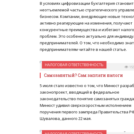
В условиях цифровизации бухгалтерия становит
неотъемлемой частью стратегического управл
бизнесом. Компании, внедряющие новые технол
активно реагирующие на изменения, получают
конкурентные преимущества и избегают налог
проблем. Это особенно актуально для индивид
предпринимателей. О том, что необходимо зна
предпринимателям читайте в нашей статье.
НАЛОГОВАЯ ОТВЕТСТВЕННОСТЬ
25 ИЮЛЯ 2017
15
Самозанятый? Сам заплати налоги
5 июля стало известно о том, что Минюст разра
законопроект, вводящий в федеральное
законодательство понятие самозанятых гражда
Минюст удивил сверхскоростным исполнением
поручения первого зампреда Правительства РФ
Шувалова, данного 22 мая.
НАЛОГОВАЯ ОТВЕТСТВЕННОСТЬ