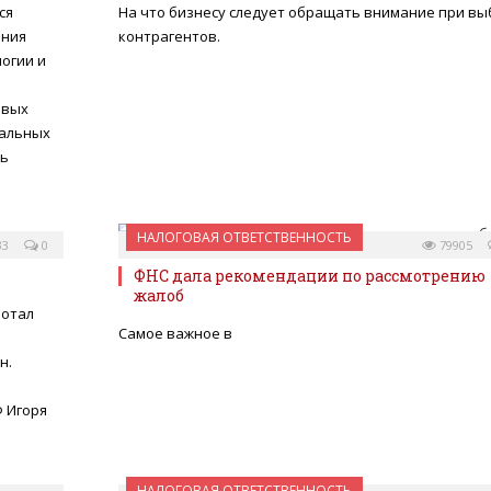
ся
На что бизнесу следует обращать внимание при в
ения
контрагентов.
огии и
овых
уальных
ть
НАЛОГОВАЯ ОТВЕТСТВЕННОСТЬ
33
0
03 МАРТА 2014
79905
ФНС дала рекомендации по рассмотрению
жалоб
ботал
Самое важное в
н.
 Игоря
НАЛОГОВАЯ ОТВЕТСТВЕННОСТЬ