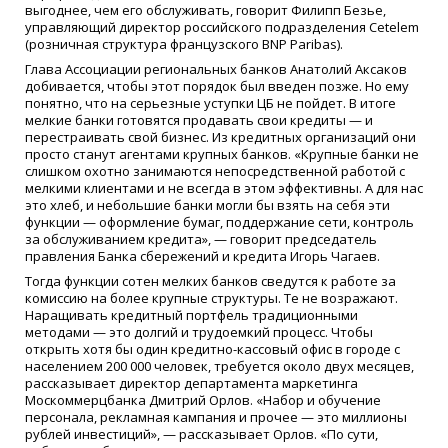
выгоднее, чем его обслуживать, говорит Филипп Безье,
управляющий директор российского подразделения Cetelem
(розничная структура французского BNP Paribas).
Глава Ассоциации региональных банков Анатолий Аксаков
добивается, чтобы этот порядок был введен позже. Но ему
понятно, что на серьезные уступки ЦБ не пойдет. В итоге
мелкие банки готовятся продавать свои кредиты — и
перестраивать свой бизнес. Из кредитных организаций они
просто станут агентами крупных банков. «Крупные банки не
слишком охотно занимаются непосредственной работой с
мелкими клиентами и не всегда в этом эффективны. А для нас
это хлеб, и небольшие банки могли бы взять на себя эти
функции — оформление бумаг, поддержание сети, контроль
за обслуживанием кредита», — говорит председатель
правления Банка сбережений и кредита Игорь Чагаев.
Тогда функции сотен мелких банков сведутся к работе за
комиссию на более крупные структуры. Те не возражают.
Наращивать кредитный портфель традиционными
методами — это долгий и трудоемкий процесс. Чтобы
открыть хотя бы один кредитно-кассовый офис в городе с
населением 200 000 человек, требуется около двух месяцев,
рассказывает директор департамента маркетинга
Москоммерцбанка Дмитрий Орлов. «Набор и обучение
персонала, рекламная кампания и прочее — это миллионы
рублей инвестиций», — рассказывает Орлов. «По сути,