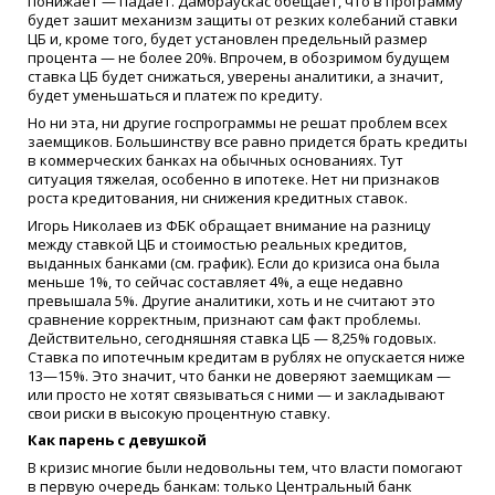
понижает — падает. Дамбраускас обещает, что в программу
будет зашит механизм защиты от резких колебаний ставки
ЦБ и, кроме того, будет установлен предельный размер
процента — не более 20%. Впрочем, в обозримом будущем
ставка ЦБ будет снижаться, уверены аналитики, а значит,
будет уменьшаться и платеж по кредиту.
Но ни эта, ни другие госпрограммы не решат проблем всех
заемщиков. Большинству все равно придется брать кредиты
в коммерческих банках на обычных основаниях. Тут
ситуация тяжелая, особенно в ипотеке. Нет ни признаков
роста кредитования, ни снижения кредитных ставок.
Игорь Николаев из ФБК обращает внимание на разницу
между ставкой ЦБ и стоимостью реальных кредитов,
выданных банками (см. график). Если до кризиса она была
меньше 1%, то сейчас составляет 4%, а еще недавно
превышала 5%. Другие аналитики, хоть и не считают это
сравнение корректным, признают сам факт проблемы.
Действительно, сегодняшняя ставка ЦБ — 8,25% годовых.
Ставка по ипотечным кредитам в рублях не опускается ниже
13—15%. Это значит, что банки не доверяют заемщикам —
или просто не хотят связываться с ними — и закладывают
свои риски в высокую процентную ставку.
Как парень с девушкой
В кризис многие были недовольны тем, что власти помогают
в первую очередь банкам: только Центральный банк