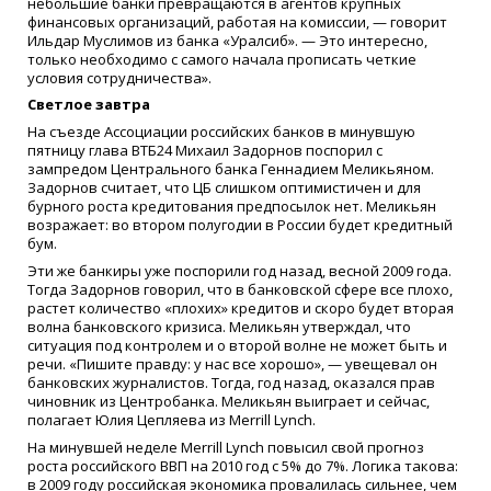
небольшие банки превращаются в агентов крупных
финансовых организаций, работая на комиссии, — говорит
Ильдар Муслимов из банка «Уралсиб». — Это интересно,
только необходимо с самого начала прописать четкие
условия сотрудничества».
Светлое завтра
На съезде Ассоциации российских банков в минувшую
пятницу глава ВТБ24 Михаил Задорнов поспорил с
зампредом Центрального банка Геннадием Меликьяном.
Задорнов считает, что ЦБ слишком оптимистичен и для
бурного роста кредитования предпосылок нет. Меликьян
возражает: во втором полугодии в России будет кредитный
бум.
Эти же банкиры уже поспорили год назад, весной 2009 года.
Тогда Задорнов говорил, что в банковской сфере все плохо,
растет количество «плохих» кредитов и скоро будет вторая
волна банковского кризиса. Меликьян утверждал, что
ситуация под контролем и о второй волне не может быть и
речи. «Пишите правду: у нас все хорошо», — увещевал он
банковских журналистов. Тогда, год назад, оказался прав
чиновник из Центробанка. Меликьян выиграет и сейчас,
полагает Юлия Цепляева из Merrill Lynch.
На минувшей неделе Merrill Lynch повысил свой прогноз
роста российского ВВП на 2010 год с 5% до 7%. Логика такова:
в 2009 году российская экономика провалилась сильнее, чем