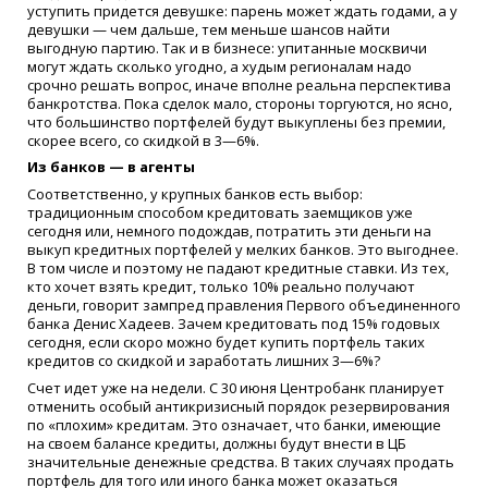
уступить придется девушке: парень может ждать годами, а у
девушки — чем дальше, тем меньше шансов найти
выгодную партию. Так и в бизнесе: упитанные москвичи
могут ждать сколько угодно, а худым регионалам надо
срочно решать вопрос, иначе вполне реальна перспектива
банкротства. Пока сделок мало, стороны торгуются, но ясно,
что большинство портфелей будут выкуплены без премии,
скорее всего, со скидкой в 3—6%.
Из банков — в агенты
Соответственно, у крупных банков есть выбор:
традиционным способом кредитовать заемщиков уже
сегодня или, немного подождав, потратить эти деньги на
выкуп кредитных портфелей у мелких банков. Это выгоднее.
В том числе и поэтому не падают кредитные ставки. Из тех,
кто хочет взять кредит, только 10% реально получают
деньги, говорит зампред правления Первого объединенного
банка Денис Хадеев. Зачем кредитовать под 15% годовых
сегодня, если скоро можно будет купить портфель таких
кредитов со скидкой и заработать лишних 3—6%?
Счет идет уже на недели. С 30 июня Центробанк планирует
отменить особый антикризисный порядок резервирования
по «плохим» кредитам. Это означает, что банки, имеющие
на своем балансе кредиты, должны будут внести в ЦБ
значительные денежные средства. В таких случаях продать
портфель для того или иного банка может оказаться