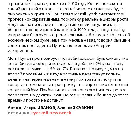
в развитых странах, так что в 2010 году Россия покажет и
самый мощный отскок — то есть быстрее остальных будет
выходить из кризиса. При этом в Merrill Lynch считают свой
прогноз консервативным, поскольку реальные цифры роста
могут оказаться даже выше: у нынешней ситуации много
общего с посткризисной картиной 1999 года, а тогда выход
из кризиса был очень стремительным. Об этом же, то есть об
экономическом буме, еще три месяца назад говорил бывший
советник президента Путина по экономике Андрей
Илларионов.
Merrill Lynch прогнозирует потребительский бум: оживление
потребительского рынка как раз и добавит 2% к прогнозу
роста экономики — с 5% до 7%. Банк прогнозирует, что во
второй половине 2010 года россияне перестанут копить
деньги «на черный день», а начнут их тратить, покупать
товары, в том числе и в рассрочку, что спровоцирует новый
кредитный бум. Прибыльность банковского бизнеса резко
возрастет, но десятки, если не сотни мелких банков до этого
времени просто не дотянут.
Автор: Игорь ИВАНОВ, Алексей САВКИН
Источник:
Русский Newsweek