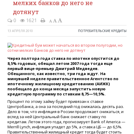
мелких банков до него не
дотянут
0
1621
13 АПРЕЛЯ 2010
ПОТРЕБИТЕЛЬСКИЕ КРЕДИТЫ
Через полтора года ставка по ипотеке опустится до
8,5% годовых, обещал летом 2007 года тогда еще
первый вице-премьер Дмитрий Медведев.
Обещанного, как известно, три года ждут. На
минувшей неделе правительственное Агентство по
ипотечному жилищному кредитованию (АИЖК)
пообещало до конца месяца запустить новую
кредитную программу по ставкам 8,75—10,5%.
Процент по этому займу будет привязан к ставке
Центробанка, а она за последний год снижалась десять раз.
Дело в том, что инфляция в России продолжает снижаться, и
вслед за ней Центральный банк снижает ставку по
кредитам. Летом этого года, прогнозирует Bank of America —
Merrill Lynch, инфляция упадет до 5%, а ставка ЦБ — до 6,5%.
Правительственный жилищный кредит тогда будет стоить