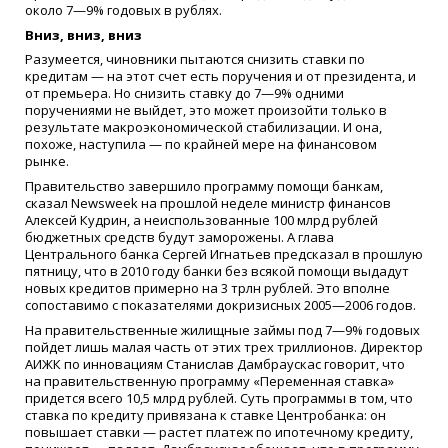
около 7—9% годовых в рублях.
Вниз, вниз, вниз
Разумеется, чиновники пытаются снизить ставки по
кредитам — на этот счет есть поручения и от президента, и
от премьера. Но снизить ставку до 7—9% одними
поручениями не выйдет, это может произойти только в
результате макроэкономической стабилизации. И она,
похоже, наступила — по крайней мере на финансовом
рынке.
Правительство завершило программу помощи банкам,
сказал Newsweek на прошлой неделе министр финансов
Алексей Кудрин, а неиспользованные 100 млрд рублей
бюджетных средств будут заморожены. А глава
Центрального банка Сергей Игнатьев предсказал в прошлую
пятницу, что в 2010 году банки без всякой помощи выдадут
новых кредитов примерно на 3 трлн рублей. Это вполне
сопоставимо с показателями докризисных 2005—2006 годов.
На правительственные жилищные займы под 7—9% годовых
пойдет лишь малая часть от этих трех триллионов. Директор
АИЖК по инновациям Станислав Дамбраускас говорит, что
на правительственную программу «Переменная ставка»
придется всего 10,5 млрд рублей. Суть программы в том, что
ставка по кредиту привязана к ставке Центробанка: он
повышает ставки — растет платеж по ипотечному кредиту,