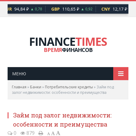
EUR
94,84 ₽
GBP
110,65 ₽
CNY
12,17 ₽
▲ 0,78
▲ 0,92
▲ 0,
FINANCE
TIMES
ВРЕМЯ
ФИНАНСОВ
МЕНЮ
Главная
»
Банки
»
Потребительские кредиты
»
Займ под
залог недвижимости: особенности и преимущества
Займ под залог недвижимости:
особенности и преимущества
0
879