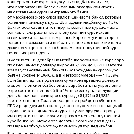
конверсионные курсы к курсу ЦБ с надбавкой 0,2-1%,
что позволяло наиболее активным вкладчикам играть
на отставании курса Центрального банка
от межбанковского курса валют. Сейчас те банки, которые
оставили привязку к курсу ЦБ, подняли надбавку до 1,5%,
фактически сведя на нет игру на валютных курсах. Часть
банков стала рассчитывать внутренний курс исходя
из динамики на валютном рынке. Впрочем, у инвесторов
остаются возможности выбрать новое соотношение валют
даже несмотря на то, что банки меняют внутренний курс
несколько раз в день.
В частности, 15 декабря на межбанковском рынке курс евро
по отношению к доллару вырос на 2,57%, до 1,3711. В это же
время установленный банком
«
Возрождение» кросс-курс
был на уровне $1,3646/€, а в
«
Петрокоммерце» — $1,359/€.
Если бы вкладчик подал заявку на конвертацию доллара
в евро, то он смог бы без риска заработать на укреплении
евро соответственно 0,5% и 1%, поскольку на следующий
день банки повысили кросс-курсы до $1,371 и $1,3852
соответственно. Такая операция не пройдет в
«
Зените»,
ПРБ и ряде других банках, где кросс-курс меняется чаще.
«
В
случае резкого движения курса в ту или другую сторону
мы оперативно реагируем и сразу же меняем внутренний
курс банка. Мы можем это делать несколько раз в день
по мере необходимости»,- подчеркнул Хуршед Якубов.
В целом аналитики рекомендуют держать рублевую