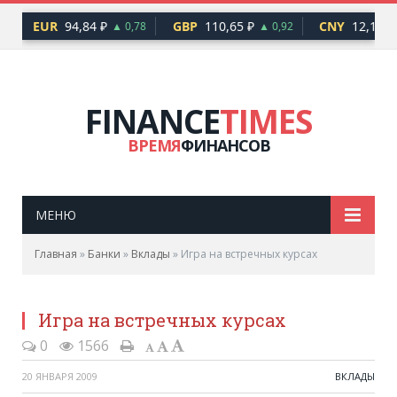
EUR
94,84 ₽
GBP
110,65 ₽
CNY
12,17 ₽
▲ 0,78
▲ 0,92
FINANCE
TIMES
ВРЕМЯ
ФИНАНСОВ
МЕНЮ
Главная
»
Банки
»
Вклады
»
Игра на встречных курсах
Игра на встречных курсах
0
1566
20 ЯНВАРЯ 2009
ВКЛАДЫ