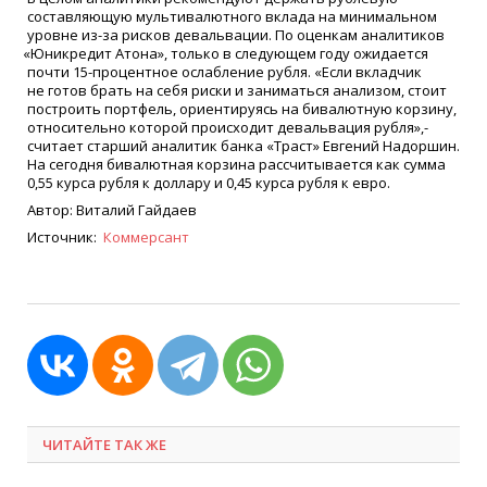
составляющую мультивалютного вклада на минимальном
уровне из-за рисков девальвации. По оценкам аналитиков
«
Юникредит Атона», только в следующем году ожидается
почти 15-процентное ослабление рубля.
«
Если вкладчик
не готов брать на себя риски и заниматься анализом, стоит
построить портфель, ориентируясь на бивалютную корзину,
относительно которой происходит девальвация рубля»,-
считает старший аналитик банка
«
Траст» Евгений Надоршин.
На сегодня бивалютная корзина рассчитывается как сумма
0,55 курса рубля к доллару и 0,45 курса рубля к евро.
Автор: Виталий Гайдаев
Источник:
Коммерсант
ЧИТАЙТЕ ТАК ЖЕ