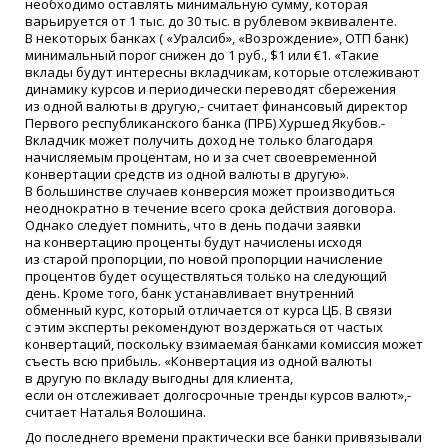
необходимо оставлять минимальную сумму, которая
варьируется от 1 тыс. до 30 тыс. в рублевом эквиваленте.
В некоторых банках
(
«
Уралсиб»,
«
Возрождение», ОТП банк)
минимальный порог снижен до 1 руб., $1 или €1.
«
Такие
вклады будут интересны вкладчикам, которые отслеживают
динамику курсов и периодически переводят сбережения
из одной валюты в другую,- считает финансовый директор
Первого республиканского банка
(
ПРБ) Хуршед Якубов.-
Вкладчик может получить доход не только благодаря
начисляемым процентам, но и за счет своевременной
конвертации средств из одной валюты в другую».
В большинстве случаев конверсия может производиться
неоднократно в течение всего срока действия договора.
Однако следует помнить, что в день подачи заявки
на конвертацию проценты будут начислены исходя
из старой пропорции, по новой пропорции начисление
процентов будет осуществляться только на следующий
день. Кроме того, банк устанавливает внутренний
обменный курс, который отличается от курса ЦБ. В связи
с этим эксперты рекомендуют воздержаться от частых
конвертаций, поскольку взимаемая банками комиссия может
съесть всю прибыль.
«
Конвертация из одной валюты
в другую по вкладу выгодны для клиента,
если он отслеживает долгосрочные тренды курсов валют»,-
считает Наталья Волошина.
До последнего времени практически все банки привязывали