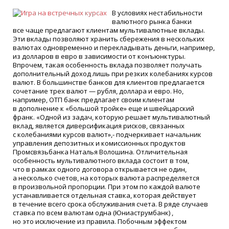
В условиях нестабильности
валютного рынка банки
все чаще предлагают клиентам мультивалютные вклады.
Эти вклады позволяют хранить сбережения в нескольких
валютах одновременно и перекладывать деньги, например,
из долларов в евро в зависимости от конъюнктуры.
Впрочем, такая особенность вклада позволяет получать
дополнительный доход лишь при резких колебаниях курсов
валют. В большинстве банков для клиентов предлагается
сочетание трех валют — рубля, доллара и евро. Но,
например, ОТП банк предлагает своим клиентам
в дополнение к
«
большой тройке» еще и швейцарский
франк.
«
Одной из задач, которую решает мультивалютный
вклад, является диверсификация рисков, связанных
с колебаниями курсов валют»,- подчеркивает начальник
управления депозитных и комиссионных продуктов
Промсвязьбанка Наталья Волошина. Отличительная
особенность мультивалютного вклада состоит в том,
что в рамках одного договора открывается не один,
а несколько счетов, на которых валюта распределяется
в произвольной пропорции. При этом по каждой валюте
устанавливается отдельная ставка, которая действует
в течение всего срока обслуживания счета. В ряде случаев
ставка по всем валютам одна
(
Юниаструмбанк) ,
но это исключение из правила. Побочным эффектом