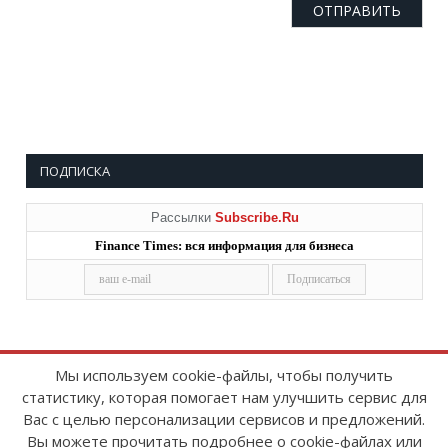
ПОДПИСКА
Рассылки
Subscribe.Ru
Finance Times: вся информация для бизнеса
Мы используем cookie-файлы, чтобы получить
статистику, которая помогает нам улучшить сервис для
Copyright © 2008-2026
FinanceTimes
Вас с целью персонализации сервисов и предложений.
Зарегистрировано в Роскомнадзоре
Вы можете прочитать подробнее о cookie-файлах или
Свидетельство о регистрации СМИ: