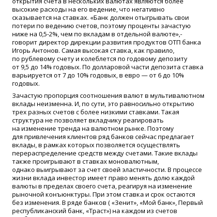
открытия счета в нескольких валютах являются более
высокие расходы на его ведение, что негативно
сказывается на ставках.
«
Банк должен отыгрывать свои
потери по ведению счетов, поэтому проценты зачастую
ниже на 0,5-2%, чем по вкладам в отдельной валюте»,-
говорит директор дирекции развития продуктов ОТП банка
Игорь Антонов. Самая высокая ставка, как правило,
по рублевому счету и колеблется по годовому депозиту
от 9,5 до 14% годовых. По долларовой части депозита ставка
варьируется от 7 до 10% годовых, в евро — от 6 до 10%
годовых.
Зачастую пропорция соотношения валют в мультивалютном
вклады неизменна. И, по сути, это равносильно открытию
трех разных счетов с более низкими ставками. Такая
структура не позволяет вкладчику реагировать
на изменение тренда на валютном рынке. Поэтому
для привлечения клиентов ряд банков сейчас предлагает
вклады, в рамках которых позволяется осуществлять
перераспределение средств между счетами. Такие вклады
также проигрывают в ставках моновалютным,
однако выигрывают за счет своей эластичности. В процессе
жизни вклада инвестор имеет право менять долю каждой
валюты в пределах своего счета, реагируя на изменение
рыночной конъюнктуры. При этом ставка и срок остаются
без изменения. В ряде банков
(
«
Зенит»,
«
Мой банк», Первый
республиканский банк,
«
Траст») на каждом из счетов