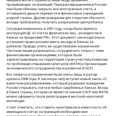
проживающие за границей. Перед возвращением в Россию
они были обязаны закрыть все иностранные счета, а
оставшиеся деньги перевести в финансовые учреждения
родной страны. Другим гражданам для открытия обычного
вклада требовалось получать разрешение Центробанка.
Ситуация изменилась в 2001 году, когда была принята
инструкция ЦБ «О счетах физических лиц – резидентов в
банках за пределами РФ». Этот документ законодательно
установил право россиян иметь вклады в банках за
рубежом. Правда, опять же существовали ограничения.
Частным лицам разрешалось сотрудничать только с теми
финансовыми организациями, которые были
зарегистрированы на территории стран-участниц Комиссии
по проблемам отмывания капиталов (ФАТФ) и Организации
экономического сотрудничества и развития (ОЭСР).
Все запреты и ограничения были сняты лишь в разгар
кризиса 2008 года. В законную силу вступил новый закон «О
валютном регулировании», который разрешил гражданам
России открывать счета в любых зарубежных банках. Вклад
в банке страны, которая не является членом ОЭСР или ФАТФ,
можно оформить после регистрации в местной налоговой
инспекции.
Стоит отметить, что ставить налоговиков в известность об
имеющихся счетах за границей необходимо вне