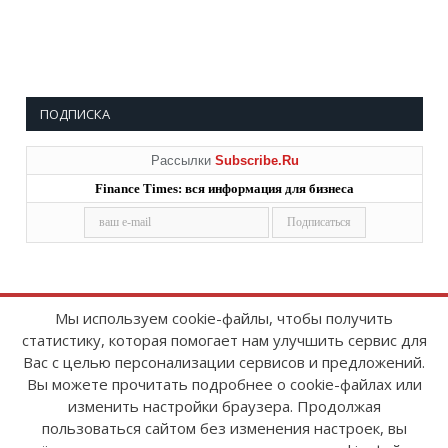
ПОДПИСКА
Рассылки
Subscribe.Ru
Finance Times: вся информация для бизнеса
Мы используем cookie-файлы, чтобы получить
статистику, которая помогает нам улучшить сервис для
Copyright © 2008-2026
FinanceTimes
Вас с целью персонализации сервисов и предложений.
Зарегистрировано в Роскомнадзоре
Вы можете прочитать подробнее о cookie-файлах или
Свидетельство о регистрации СМИ:
изменить настройки браузера. Продолжая
серия Эл № ФС77-86300 от 10 ноября 2023 г
пользоваться сайтом без изменения настроек, вы