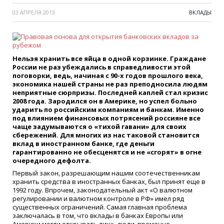
03 АПРЕЛЯ 2013
ВКЛАДЫ
Нельзя хранить все яйца в одной корзинке. Граждане
России не раз убеждались в справедливости этой
поговорки, ведь, начиная с 90-х годов прошлого века,
экономика нашей страны не раз преподносила людям
неприятные сюрпризы. Последней каплей стал кризис
2008 года. Зародился он в Америке, но успел больно
ударить по российским компаниям и банкам. Именно
под влиянием финансовых потрясений россияне все
чаще задумываются о «тихой гавани» для своих
сбережений. Для многих из нас таковой становится
вклад в иностранном банке, где деньги
гарантированно не обесценятся и не «сгорят» в огне
очередного дефолта.
Первый закон, разрешающим нашим соотечественникам
хранить средства в иностранных банках, был принят еще в
1992 году. Впрочем, законодательный акт «О валютном
регулировании и валютном контроле в РФ» имел ряд
существенных ограничений. Самая главная проблема
заключалась в том, что вклады в банках Европы или
Америки могли открывать лишь люди, временно