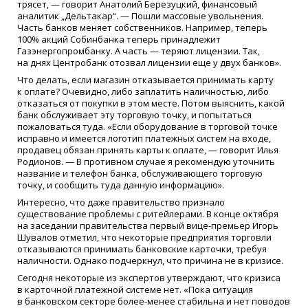
трясет, — говорит Анатолий Березуцкий, финансовый
аналитик „Дельтакар“. — Пошли массовые увольнения.
Часть банков меняет собственников. Например, теперь
100% акций Собинбанка теперь принадлежит
Газэнергопромбанку. А часть — теряют лицензии. Так,
на днях Центробанк отозвал лицензии еще у двух банков».
Что делать, если магазин отказывается принимать карту
к оплате? Очевидно, либо заплатить наличностью, либо
отказаться от покупки в этом месте. Потом выяснить, какой
банк обслуживает эту торговую точку, и попытаться
пожаловаться туда.
«
Если оборудование в торговой точке
исправно и имеется логотип платежных систем на входе,
продавец обязан принять карты к оплате, — говорит Илья
Родионов. — В противном случае я рекомендую уточнить
название и телефон банка, обслуживающего торговую
точку, и сообщить туда данную информацию».
Интересно, что даже правительство признало
существование проблемы с ритейлерами. В конце октября
на заседании правительства первый вице-премьер Игорь
Шувалов отметил, что некоторые предприятия торговли
отказываются принимать банковские карточки, требуя
наличности. Однако подчеркнул, что причина не в кризисе.
Сегодня некоторые из экспертов утверждают, что кризиса
в карточной платежной системе нет.
«
Пока ситуация
в банковском секторе более-менее стабильна и нет поводов