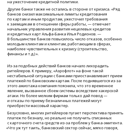
на ужесточение кредитной политики.
Другие банки также не остались в стороне от кризиса.
«
Ряд
банков снизил максимальные лимиты кредитования
по картам и иным продуктам, ужесточил требования
к заемщикам в отношении сферы работы, — отмечает
начальник управления развития нецелевых кредитов
и кредитных карт Альфа-Банка Илья Родионов. —
В большинстве банков повысилось число отказов, особенно
молодым клиентам и клиентам, работающим в сферах,
наиболее чувствительных к кризису
(
строительство,
финансы и т.д.) ».
Из-за подобных действий банков начало лихорадить
ритейлеров. К примеру,
«
Аэрофлот» на фоне такой
нестабильной ситуации с банками приостанавливает прием
платежей по банковским картам. После поднявшегося из-за
этого ажиотажа компания пояснила, что это временное
явление, вызванное сбоем системы вследствие хакерской
атаки. Но более мелким фирмам только дай повод —
и отказы по приему безналичных платежей могут
приобрести массовый характер.
Безусловно, многих ритейлеров пугает перспектива принять
платеж по безналу, но реально не получить списанных
с карточного счета средств из-за проблем у банка-эмитента.
«
Что уж тут таить, банковский сектор сейчас, мягко говоря,