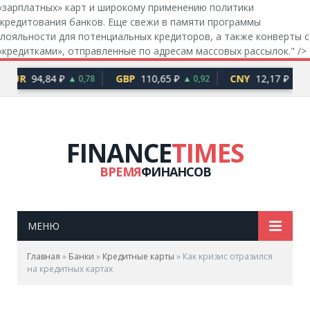
«
зарплатных» карт и широкому применению политики
кредитования банков. Еще свежи в памяти программы
лояльности для потенциальных кредиторов, а также конверты с
«
кредитками», отправленные по адресам массовых рассылок." />
EUR
94,84 ₽
GBP
110,65 ₽
CNY
12,17 ₽
▲ 0,78
▲ 0,92
▲ 0,1
FINANCE
TIMES
ВРЕМЯ
ФИНАНСОВ
МЕНЮ
Главная
»
Банки
»
Кредитные карты
»
Как кризис отразился
на кредитных картах