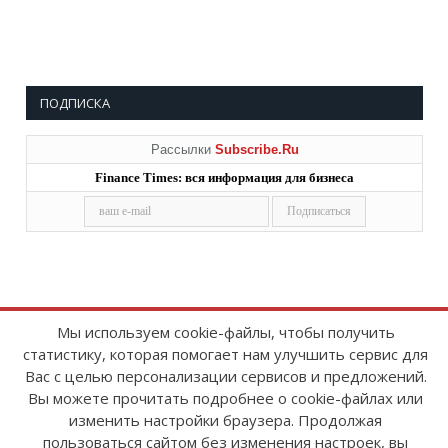
ПОДПИСКА
Рассылки
Subscribe.Ru
Finance Times: вся информация для бизнеса
Мы используем cookie-файлы, чтобы получить
Copyright © 2008-2026
FinanceTimes
статистику, которая помогает нам улучшить сервис для
Зарегистрировано в Роскомнадзоре
Вас с целью персонализации сервисов и предложений.
Свидетельство о регистрации СМИ:
серия Эл № ФС77-86300 от 10 ноября 2023 г
Вы можете прочитать подробнее о cookie-файлах или
изменить настройки браузера. Продолжая
пользоваться сайтом без изменения настроек, вы