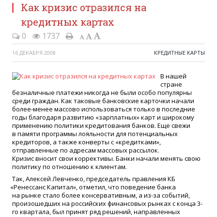
Как кризис отразился на
кредитных картах
0
1737
16 ДЕКАБРЯ 2008
КРЕДИТНЫЕ КАРТЫ
В нашей
стране
безналичные платежи никогда не были особо популярны
среди граждан. Как таковые банковские карточки начали
более-менее массово использоваться только в последние
годы благодаря развитию
«
зарплатных» карт и широкому
применению политики кредитования банков. Еще свежи
в памяти программы лояльности для потенциальных
кредиторов, а также конверты с
«
кредитками»,
отправленные по адресам массовых рассылок.
Кризис вносит свои коррективы. Банки начали менять свою
политику по отношению к клиентам.
Так, Алексей Левченко, председатель правления КБ
«
Ренессанс Капитал», отметил, что поведение банка
на рынке стало более консервативным, а из-за событий,
произошедших на российских финансовых рынках с конца 3-
го квартала, был принят ряд решений, направленных