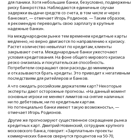
для паники. Хотя небольшие банки, безусловно, подвержены
риску банкротства. Наблюдаются единичные случаи
задержки выдачи средств со счета, в том числе и через
банкомат, — отмечает Игорь Родионов. — Таким образом,
я рекомендую переводить свою зарплату в крупные
надежные банки».
На международном рынке тем временем кредитные карты
медленно, но верно двигаются по направлению к кризису.
Растет количество невыплат по кредитам, клиенты
закрывают счета. Международные банки ужесточают
условия кредитования. На фоне общего мирового кризиса
резко снизилась и покупательская способность.
Потребители сокращают свои расходы до минимума
и отказываются брать кредиты. Это приводит к негативным
последствиям для ритейлеров и банков.
А что ожидать российским держателям карт? Некоторые
эксперты дают осторожные прогнозы.
«
На данный момент
основные игроки не меняют лимитов на снятие наличных
ни по дебетовым, ни по кредитным картам.
Но потенциально банки имеют такую возможность», —
отмечает Игорь Родионов.
Другие же прогнозируют существенное сокращение рынка
кредитных карт. Дмитрий Новинский, сотрудник крупного
московского банка, говорит:
«
Зарплатные» проекты
коммерческих банков свернутся процентов на 50-70,