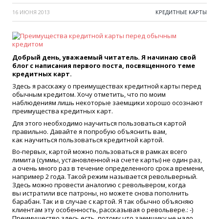
16 ИЮНЯ 2013
КРЕДИТНЫЕ КАРТЫ
Добрый день, уважаемый читатель. Я начинаю свой
блог с написания первого поста, посвященного теме
кредитных карт.
Здесь я расскажу о преимуществах кредитной карты перед
обычным кредитом. Хочу отметить, что по моим
наблюдениям лишь некоторые заемщики хорошо осознают
преимущества кредитных карт.
Для этого необходимо научиться пользоваться картой
правильно. Давайте я попробую объяснить вам,
как научиться пользоваться кредитной картой.
Во-первых, картой можно пользоваться в рамках всего
лимита
(
суммы, установленной на счете карты) не один раз,
а очень много раз в течение определенного срока времени,
например 2 года. Такой режим называется револьверный.
Здесь можно провести аналогию с револьвером, когда
вы истратили все патроны, но можете снова пополнить
барабан. Так и в случае с картой. Я так обычно объясняю
клиентам эту особенность, рассказывая о револьвере.: -)
Преимущество здесь есть, потому что заемщику не надо