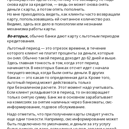
снова идти за кредитом, — ведь он может снова снять
деньги с карты, а потом опять пополнить.
Но мне приходилось видеть, как клиенты часто возвращали
карту, попользовавшись ей считанное количество раз.
Видимо, здесь все дело в психологии или незнании
механизма работы карты.
Во-вторых,
обычно банки дают карту с льготным периодом
кредитования.
Льготный период — это отрезок времени, в течение
которого клиент не платит проценты за деньги, которые
он снял. Обычно такой период доходит до 62 дней и выше.
Здесь главная тонкость в том, когда этот период
начинается. В некоторых банках отсчет идет с начала
текущего месяца, когда были сняты деньги. В других
банках — это какая-то определенная дата. Кроме того,
льготный период может действовать только
при безналичном расчете. Этот момент надо учитывать.
Если клиент укладывается в период, то он возвращает
только снятую сумму. Банк же в основном зарабатывает
на комиссиях за снятие наличных через банкоматы, смс-
информирование, годовое обслуживание.
Надо отметить, что при получении карты следует учесть
еще одни тонкости. Например, смс-информирование может
быть подключено по умолчанию, и деньги за эту услугу
будут сниматься даже, если клиент не пользовался картой.