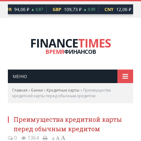
EUR
94,06 ₽
GBP
109,73 ₽
CNY
12,06 ₽
▲ 0,87
▲ 0,90
▲ 0,1
FINANCE
TIMES
ВРЕМЯ
ФИНАНСОВ
МЕНЮ
Главная
»
Банки
»
Кредитные карты
»
Преимущества
кредитной карты перед обычным кредитом
Преимущества кредитной карты
перед обычным кредитом
0
1364