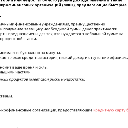
стории или недостаточного уровня дохода. Именно в такие
икрофинансовых организаций (МФО), предлагающие быстрые
?
зличными финансовыми учреждениями, преимущественно
 получение заемщику необходимой суммы денег практически
арты предназначены для тех, кто нуждается в небольшой сумме на
 процентной ставки.
инимается буквально за минуты.
кам: плохая кредитная история, низкий доход и отсутствие официал
.
номит ваше время и силы.
льшими частями.
ных продуктов имеет свои риски и недостатки:
ствами.
микрофинансовые организации, предоставляющие
кредитную карту 