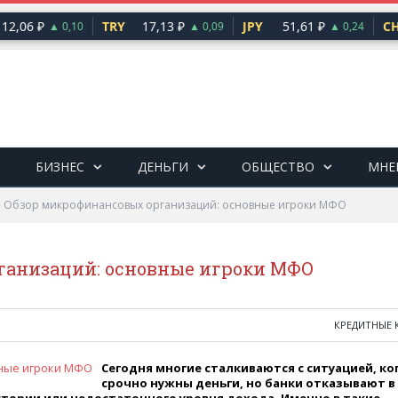
,06 ₽
TRY
17,13 ₽
JPY
51,61 ₽
CHF
▲ 0,10
▲ 0,09
▲ 0,24
БИЗНЕС
ДЕНЬГИ
ОБЩЕСТВО
МНЕ
»
Обзор микрофинансовых организаций: основные игроки МФО
ганизаций: основные игроки МФО
КРЕДИТНЫЕ 
Сегодня многие сталкиваются с ситуацией, ко
срочно нужны деньги, но банки отказывают в