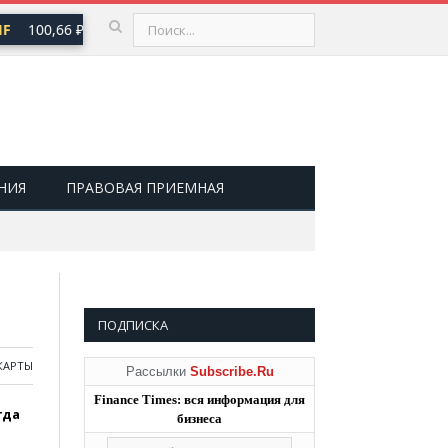
100,66 ₽
USD
81,41 ₽
EUR
94,06 ₽
▲ 0,73
▲ 0,48
▲ 0,87
НИЯ
ПРАВОВАЯ ПРИЕМНАЯ
ПОДПИСКА
КАРТЫ
Рассылки
Subscribe.Ru
Finance Times: вся информация для
гда
бизнеса