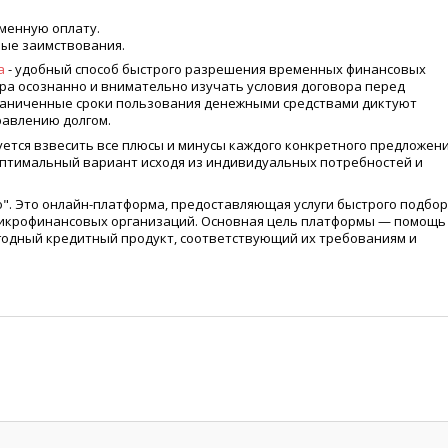
менную оплату.
ные заимствования.
а
- удобный способ быстрого разрешения временных финансовых
ра осознанно и внимательно изучать условия договора перед
раниченные сроки пользования денежными средствами диктуют
равлению долгом.
тся взвесить все плюсы и минусы каждого конкретного предложени
птимальный вариант исходя из индивидуальных потребностей и
о". Это онлайн-платформа, предоставляющая услуги быстрого подбо
микрофинансовых организаций. Основная цель платформы — помощь
одный кредитный продукт, соответствующий их требованиям и