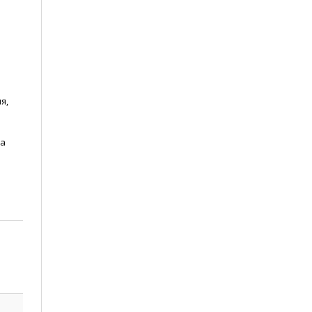
я,
ра