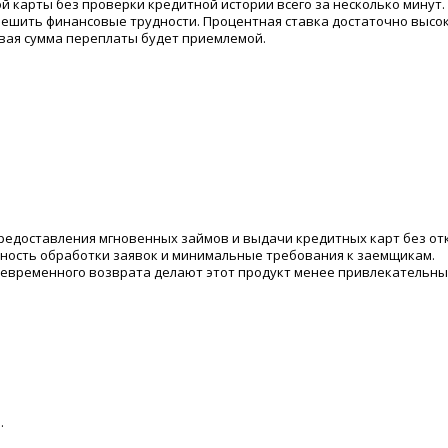
 карты без проверки кредитной истории всего за несколько минут.
ешить финансовые трудности. Процентная ставка достаточно высок
овая сумма переплаты будет приемлемой.
редоставления мгновенных займов и выдачи кредитных карт без от
вность обработки заявок и минимальные требования к заемщикам.
оевременного возврата делают этот продукт менее привлекательн
.