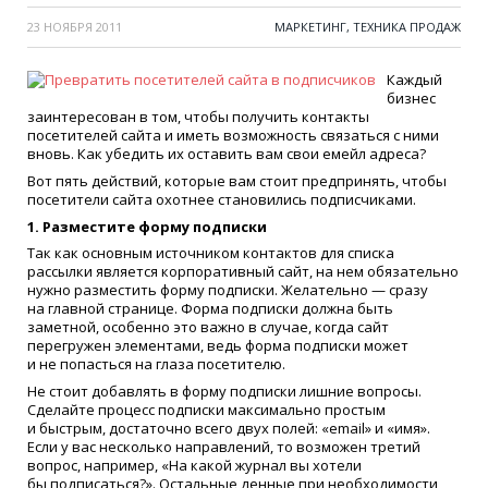
23 НОЯБРЯ 2011
МАРКЕТИНГ, ТЕХНИКА ПРОДАЖ
Каждый
бизнес
заинтересован в том, чтобы получить контакты
посетителей сайта и иметь возможность связаться с ними
вновь. Как убедить их оставить вам свои емейл адреса?
Вот пять действий, которые вам стоит предпринять, чтобы
посетители сайта охотнее становились подписчиками.
1. Разместите форму подписки
Так как основным источником контактов для списка
рассылки является корпоративный сайт, на нем обязательно
нужно разместить форму подписки. Желательно — сразу
на главной странице. Форма подписки должна быть
заметной, особенно это важно в случае, когда сайт
перегружен элементами, ведь форма подписки может
и не попасться на глаза посетителю.
Не стоит добавлять в форму подписки лишние вопросы.
Сделайте процесс подписки максимально простым
и быстрым, достаточно всего двух полей:
«email
» и
«
имя».
Если у вас несколько направлений, то возможен третий
вопрос, например,
«
На какой журнал вы хотели
бы подписаться?». Остальные денные при необходимости