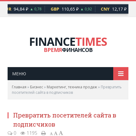
EUR
94,84 ₽
GBP
110,65 ₽
CNY
12,17 ₽
▲ 0,78
▲ 0,92
▲ 0,
FINANCE
TIMES
ВРЕМЯ
ФИНАНСОВ
МЕНЮ
Главная
»
Бизнес
»
Маркетинг, техника продаж
»
Превратить
посетителей сайта в подписчиков
Превратить посетителей сайта в
подписчиков
0
1195