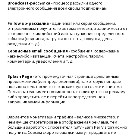
Broadcast-рассылка
- процесс рассылки одного
электронного сообщения всем своим подписчикам.
Follow up-рассылка
- один email или серия сообщений,
отправляемых получателю автоматически, в зависимости от
совершенных им действий или наступления определенного
события (подписка, загрузка контента, покупка, день
рождения и т. д.).
Сервисные email сообщения
- сообщения, содержащие
какие-либо квитанции, счета, настройки, пароли,
комментарии, уведомления и т. д.
Splash Page
- это промежуточная страница с рекламным
предложением (или предложениями), на которую попадает
пользователь после того, как кликнул по ссылке из письма.
Пользователь имеет возможность откликнуться на рекламу
либо пропустить ее и перейти непосредственно к
запрашиваемой информации.
Вариантов монетизации трафика - великое множество. И
чем лучше старгетирована отображаемая реклама, тем
больший заработок с посетителя (EPV - Earn Per Visitor) можно
получить. Совсем скоро площадки смогут продавать не