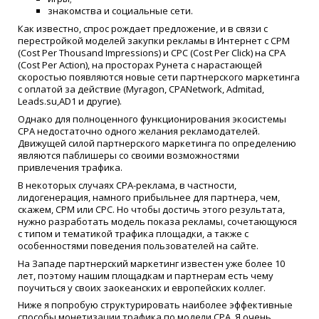
знакомства и социальные сети.
Как известно, спрос рождает предложение, и в связи с
перестройкой моделей закупки рекламы в Интернет с CPM
(Cost Per Thousand Impressions) и CPC (Cost Per Click) на CPA
(Cost Per Action), на просторах Рунета с нарастающей
скоростью появляются новые сети партнерского маркетинга
с оплатой за действие (Myragon, CPANetwork, Admitad,
Leads.su,AD1 и другие).
Однако для полноценного функционирования экосистемы
CPA недостаточно одного желания рекламодателей.
Движущей силой партнерского маркетинга по определению
являются паблишеры со своими возможностями
привлечения трафика.
В некоторых случаях CPA-реклама, в частности,
лидогенерация, намного прибыльнее для партнера, чем,
скажем, CPM или CPC. Но чтобы достичь этого результата,
нужно разработать модель показа рекламы, сочетающуюся
с типом и тематикой трафика площадки, а также с
особенностями поведения пользователей на сайте.
На Западе партнерский маркетинг известен уже более 10
лет, поэтому нашим площадкам и партнерам есть чему
поучиться у своих заокеанских и европейских коллег.
Ниже я попробую структурировать наиболее эффективные
способы монетизации трафика по модели CPA. Я очень