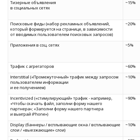
Тизерные объявления
~15%
в социальных сетях
Поисковые фиды (набор рекламных объявлений,
~20%
который формируется на странице, в зависимости
от вводимых пользователем поисковых запросов)
Приложения в соц. cетях
~5%
Трафик с агрегаторов
~60%
Interstitial («Промежуточный» трафик между запросом
~10%
пользователем информации
и ее получением)
Incentivized («стимулирующий» трафик - например,
~90%
«Чтобы скачать файл, заполни форму нашего
партнера»; «Заполни форму нашего партнера
и выиграй iPhone»)
Display (баннеры / всплывающие окна / всплывающие
~10%
слои / «выезжающие» слои)