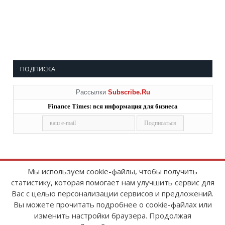
ПОДПИСКА
Рассылки
Subscribe.Ru
Finance Times: вся информация для бизнеса
Мы используем cookie-файлы, чтобы получить
статистику, которая помогает нам улучшить сервис для
Copyright © 2008-2026
FinanceTimes
Вас с целью персонализации сервисов и предложений.
Зарегистрировано в Роскомнадзоре
Вы можете прочитать подробнее о cookie-файлах или
Свидетельство о регистрации СМИ:
изменить настройки браузера. Продолжая
серия Эл № ФС77-86300 от 10 ноября 2023 г