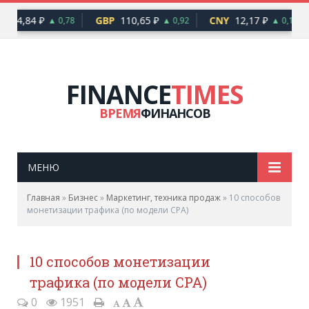
94,84 ₽
GBP
110,65 ₽
CNY
12,17 ₽
▲ 0,78
▲ 0,92
▲ 0,10
FINANCE
TIMES
ВРЕМЯ
ФИНАНСОВ
МЕНЮ
Главная
»
Бизнес
»
Маркетинг, техника продаж
»
10 способов
монетизации трафика (по модели CPA)
10 способов монетизации
трафика (по модели CPA)
0
1951