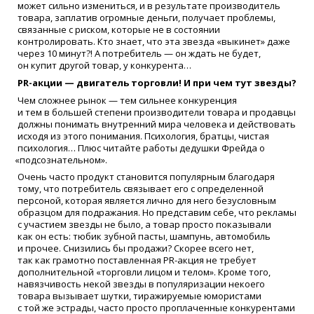
может сильно измениться, и в результате производитель
товара, заплатив огромные деньги, получает проблемы,
связанные с риском, которые не в состоянии
контролировать. Кто знает, что эта звезда
«
выкинет» даже
через 10 минут?! А потребитель — он ждать не будет,
он купит другой товар, у конкурента…
PR-акции — двигатель торговли! И при чем тут звезды?
Чем сложнее рынок — тем сильнее конкуренция
и тем в большей степени производители товара и продавцы
должны понимать внутренний мира человека и действовать
исходя из этого понимания. Психология, братцы, чистая
психология… Плюс читайте работы дедушки Фрейда о
«
подсознательном».
Очень часто продукт становится популярным благодаря
тому, что потребитель связывает его с определенной
персоной, которая является лично для него безусловным
образцом для подражания. Но представим себе, что рекламы
с участием звезды не было, а товар просто показывали
как он есть: тюбик зубной пасты, шампунь, автомобиль
и прочее. Снизились бы продажи? Скорее всего нет,
так как грамотно поставленная PR-акция не требует
дополнительной
«
торговли лицом и телом». Кроме того,
навязчивость некой звезды в популяризации некоего
товара вызывает шутки, тиражируемые юмористами
с той же эстрады, часто просто проплаченные конкурентами