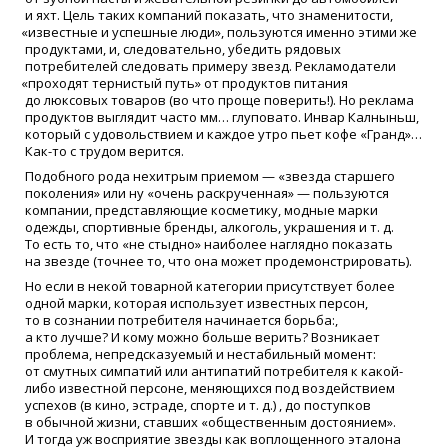
и яхт. Цель таких компаний показать, что знаменитости,
«
известные и успешные люди», пользуются именно этими же
продуктами, и, следовательно, убедить рядовых
потребителей следовать примеру звезд. Рекламодатели
«
проходят тернистый путь» от продуктов питания
до люксовых товаров
(
во что проще поверить!). Но реклама
продуктов выглядит часто мм… глуповато. Инвар Калныньш,
который с удовольствием и каждое утро пьет кофе
«
Гранд»…
Как-то с трудом верится.
Подобного рода нехитрым приемом —
«
звезда старшего
поколения» или ну
«
очень раскрученная» — пользуются
компании, представляющие косметику, модные марки
одежды, спортивные бренды, алкоголь, украшения и т. д.
То есть то, что
«
не стыдно» наиболее наглядно показать
на звезде
(
точнее то, что она может продемонстрировать).
Но если в некой товарной категории присутствует более
одной марки, которая использует известных персон,
то в сознании потребителя начинается борьба:,
а кто лучше? И кому можно больше верить? Возникает
проблема, непредсказуемый и нестабильный момент:
от смутных симпатий или антипатий потребителя к какой-
либо известной персоне, меняющихся под воздействием
успехов
(
в кино, эстраде, спорте и т. д.) , до поступков
в обычной жизни, ставших
«
общественным достоянием».
И тогда уж восприятие звезды как воплощенного эталона