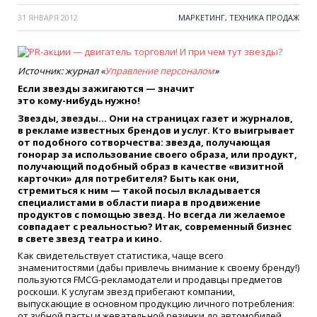
31 ЯНВАРЯ 2012
МАРКЕТИНГ, ТЕХНИКА ПРОДАЖ
Источник: журнал
«
Управление персоналом
»
Если звезды зажигаются — значит
это
кому-нибудь
нужно!
Звезды, звезды… Они на страницах газет и журналов,
в рекламе известных брендов и услуг. Кто выигрывает
от подобного сотворчества: звезда, получающая
гонорар за использование своего образа, или продукт,
получающий подобный образ в качестве
«
визитной
карточки» для потребителя? Быть как они,
стремиться к ним — такой посыл вкладывается
специалистами в области пиара в продвижение
продуктов с помощью звезд. Но всегда ли желаемое
совпадает с реальностью?
Итак, современный бизнес
в свете звезд театра и кино.
Как свидетельствует статистика, чаще всего
знаменитостями
(
дабы привлечь внимание к своему бренду!)
пользуются FMCG-рекламодатели и продавцы предметов
роскоши. К услугам звезд прибегают компании,
выпускающие в основном продукцию личного потребления:
от зубной пасты и жевательной резинки до автомобилей