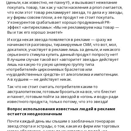
(
деньги, как известно, не пахнут!) , и вызывают нежелание
покупать товар, так как у части населения a priori считается,
что если этот товар рекламирует звезда, то дела и у звезды,
и у фирмы совсем плохи, а ее продукт не стоит покупать.
У конкурентов срабатывает хорошо продуманный PR-
эффект
«
антирекламы»:
«
Мы не рекламируем наш товар —
Вы и так его хорошо знаете!»
И когда некая звезда появляется в рекламе — сразу же
начинаются разговоры, тиражируемые СМИ, что вот, мол,
докатился, участвует в рекламе лишь за деньги, и никакого
серьезного стимула купить данный продукт попросту нет!
В лучшем случае такой вот
«
авторитет звезды» действует
лишь на какую-то узкую целевую группу типа
«
потребителей» циркониевых браслетов или
«
чудодейственных средств» от алкоголизма и импотенции.
А в худшем — не действует никак.
Так что не стоит считать потребителя каким-то
австралопитеком, готовым броситься на все, что блестит
и пахнет, готовым пойти за звездой в
«
огонь и воду» ради
известного продукта, только потому, что это звезда!
Вопрос использования известных людей в рекламе
остается неоднозначным
Почти каждый день мы слышим о заоблачных гонорарах
звезд спорта и эстрады, о том, какая из фирм или торговых
марок обратилась к
кому-то
из известных людей
«
за