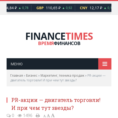
94,84 ₽
GBP
110,65 ₽
CNY
12,17 ₽
▲ 0,78
▲ 0,92
▲ 0,10
FINANCE
TIMES
ВРЕМЯ
ФИНАНСОВ
МЕНЮ
Главная
»
Бизнес
»
Маркетинг, техника продаж
»
PR-акции —
двигатель торговли! И при чем тут звезды?
PR-акции — двигатель торговли!
И при чем тут звезды?
0
1496