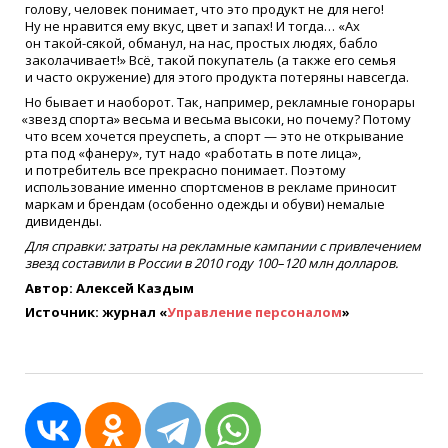
голову, человек понимает, что это продукт не для него!
Ну не нравится ему вкус, цвет и запах! И тогда…
«
Ах
он такой-сякой, обманул, на нас, простых людях, бабло
заколачивает!» Всё, такой покупатель
(
а также его семья
и часто окружение) для этого продукта потеряны навсегда.
Но бывает и наоборот. Так, например, рекламные гонорары
«
звезд спорта» весьма и весьма высоки, но почему? Потому
что всем хочется преуспеть, а спорт — это не открывание
рта под
«
фанеру», тут надо
«
работать в поте лица»,
и потребитель все прекрасно понимает. Поэтому
использование именно спортсменов в рекламе приносит
маркам и брендам
(
особенно одежды и обуви) немалые
дивиденды.
Для справки: затраты на рекламные кампании с привлечением
звезд составили в России в 2010 году 100–120 млн долларов.
Автор: Алексей Каздым
Источник: журнал
«
Управление персоналом
»