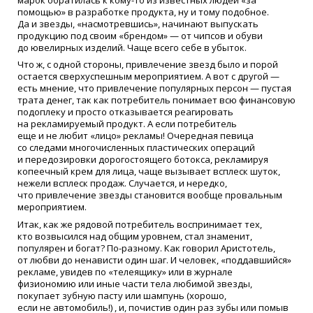
помощью» в разработке продукта, ну и тому подобное.
Да и звезды,
«
насмотревшись», начинают выпускать
продукцию под своим
«
брендом» — от чипсов и обуви
до ювелирных изделий. Чаще всего себе в убыток.
Что ж, с одной стороны, привлечение звезд было и порой
остается сверхуспешным мероприятием. А вот с другой —
есть мнение, что привлечение популярных персон — пустая
трата денег, так как потребитель понимает всю финансовую
подоплеку и просто отказывается реагировать
на рекламируемый продукт. А если потребитель
еще и не любит
«
лицо» рекламы! Очередная певица
со следами многочисленных пластических операций
и передозировки дорогостоящего ботокса, рекламируя
копеечный крем для лица, чаще вызывает всплеск шуток,
нежели всплеск продаж. Случается, и нередко,
что привлечение звезды становится вообще провальным
мероприятием.
Итак, как же рядовой потребитель воспринимает тех,
кто возвысился над общим уровнем, стал знаменит,
популярен и богат? По-разному. Как говорил Аристотель,
от любви до ненависти один шаг. И человек,
«
поддавшийся»
рекламе, увидев по
«
телеящику» или в журнале
физиономию или иные части тела любимой звезды,
покупает зубную пасту или шампунь
(
хорошо,
если не автомобиль!) , и, почистив один раз зубы или помыв