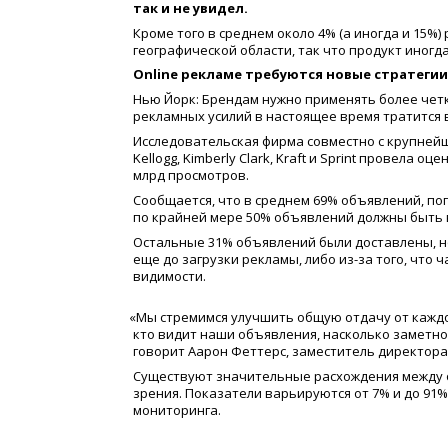
так и не увидел.
Кроме того в среднем около 4%
(
а иногда и 15%
географической области, так что продукт иногда
Оnline рекламе требуются новые стратегии
Нью Йорк: Брендам нужно применять более четк
рекламных усилий в настоящее время тратится 
Исследовательская фирма совместно с крупнейшими
Kellogg, Kimberly Clark, Kraft и Sprint провела
млрд просмотров.
Сообщается, что в среднем 69% объявлений, по
по крайней мере 50% объявлений должны быть 
Остальные 31% объявлений были доставлены, но 
еще до загрузки рекламы, либо из-за того, что 
видимости.
«
Мы стремимся улучшить общую отдачу от каждо
кто видит наши объявления, насколько заметно
говорит Аарон Феттерс, заместитель директора 
Существуют значительные расхождения между 
зрения. Показатели варьируются от 7% и до 91%
мониторинга.