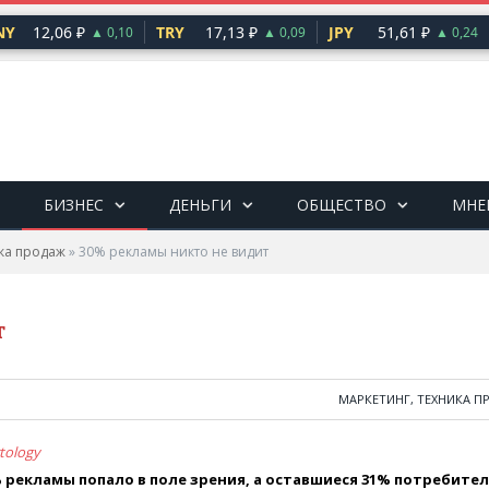
Y
12,06 ₽
TRY
17,13 ₽
JPY
51,61 ₽
▲ 0,10
▲ 0,09
▲ 0,24
БИЗНЕС
ДЕНЬГИ
ОБЩЕСТВО
МНЕ
ика продаж
»
30% рекламы никто не видит
т
МАРКЕТИНГ, ТЕХНИКА П
tology
 рекламы попало в поле зрения, а оставшиеся 31% потребите