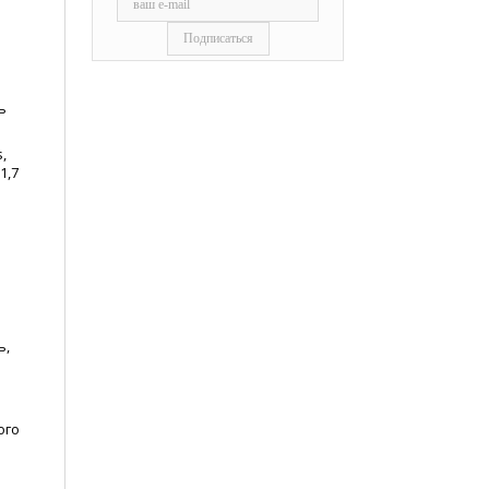
ь
,
1,7
ь,
ого