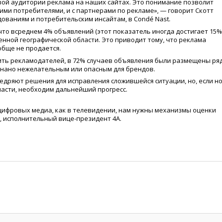
вой аудитории реклама на наших сайтах. Это понимание позволит
ми потребителями, и с партнерами по рекламе», — говорит Скотт
ованиям и потребительским инсайтам, в Condé Nast.
 что всреднем 4% объявлений
(
этот показатель иногда достигает 15%
нной географической области. Это приводит тому, что реклама
обще не продается.
жить рекламодателей, в 72% случаев объявления были размещены ря
знано нежелательным или опасным для брендов.
едряют решения для исправления сложившейся ситуации, но, если н
ласти, необходим дальнейший прогресс.
 цифровых медиа, как в телевидении, нам нужны механизмы оценки
, исполнительный вице-президент 4А.