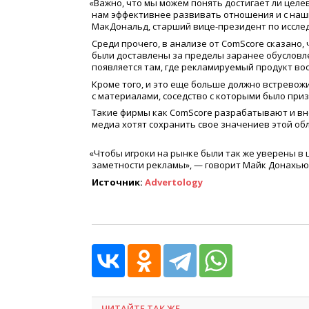
«
Важно, что мы можем понять достигает ли целе
нам эффективнее развивать отношения и с наши
МакДональд, старший вице-президент по исслед
Среди прочего, в анализе от ComScore сказано,
были доставлены за пределы заранее обусловле
появляется там, где рекламируемый продукт во
Кроме того, и это еще больше должно встрево
с материалами, соседство с которыми было при
Такие фирмы как ComScore разрабатывают и вн
медиа хотят сохранить свое значениев этой об
«
Чтобы игроки на рынке были так же уверены в
заметности рекламы», — говорит Майк Донахью
Источник:
Advertology
ЧИТАЙТЕ ТАК ЖЕ