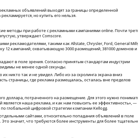
) рекламных объявлений выходят за границы определенной
 рекламируется, но купить его нельзя.
ие методы при работе с рекламными кампаниями online. Почти трет
впустую, утверждает Comscore.
 рекламодателями, такими как Allstate, Chrysler, Ford, General Mills
 оценку 12 кампаний, охватывающую 3000 размещений, 381000 доменов и 
падают в поле зрения. Согласно принятым стандартам индустрии
видимы не менее одной секунды.
их никто так и не увидел. Либо из-за скролинга экрана вниз
часть страницы, где реклама размещалась, осталась вне пределов
го доллара, потраченного на размещение. Для этого нужно понимат
й является наша реклама, и как нам повысить ее эффективность», —
по глобальной цифровой стратегии компании Kellogg.
отдельными сайтами, относительно попадания объявлений в поле
. Это значит, что требуются более инструменты для более тщательн