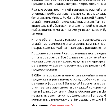
предпочитает делать покупки через онлайн-ма
Разные сферы розничной торговли в разной ст
очередь проблемы испытывают сети, специализ
«
Ъ» аналитик Милош Рыба из британской Planet 
онлайн-компаний, таких как Amazon.com. Так, с
квартальный убыток, что стало почвой для слу
Рыбы, книжные магазины смогут выжить, если б
сегмент.
Иначе обстоят дела у магазинов, торгующих оде
онлайн-магазинов, но и со стороны крупных про
подразделение Walmart) , которые расширяют 
Продовольственный сектор меньше всего подве
от гипермаркетов. Все больше потребителей п
нежели один раз в неделю ездить в гипермаркет.
магазинов
«
у дома» по всему миру выросли на 6
продовольствия.
В США гипермаркеты являются важнейшим элемен
продолжат играть важную роль, особенно в про
меньшего формата. В Западной Европе гиперма
отличается в зависимости от каждой конкретно
чем в Великобритании. Иначе обстоят дела в Ц
не испытывают таких проблем, как на Западе.
компактные гипермаркеты
(
площадью около 3-4 т
Источник:
КоммерсантЪ