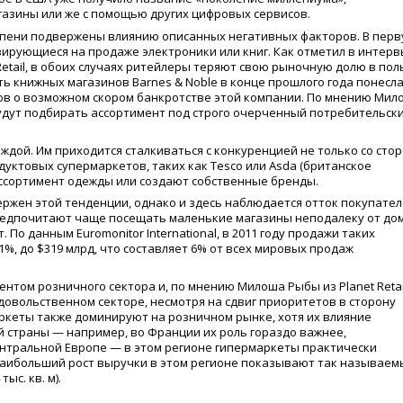
газины или же с помощью других цифровых сервисов.
епени подвержены влиянию описанных негативных факторов. В пер
ирующиеся на продаже электроники или книг. Как отметил в интер
Retail, в обоих случаях ритейлеры теряют свою рыночную долю в пол
еть книжных магазинов Barnes & Noble в конце прошлого года понесл
хов о возможном скором банкротстве этой компании. По мнению Мил
удут подбирать ассортимент под строго очерченный потребительск
ждой. Им приходится сталкиваться с конкуренцией не только со сто
дуктовых супермаркетов, таких как Tesco или Asda
(
британское
ассортимент одежды или создают собственные бренды.
ржен этой тенденции, однако и здесь наблюдается отток покупате
редпочитают чаще посещать маленькие магазины неподалеку от дом
 По данным Euromonitor International, в 2011 году продажи таких
,1%, до $319 млрд, что составляет 6% от всех мировых продаж
том розничного сектора и, по мнению Милоша Рыбы из Planet Retai
довольственном секторе, несмотря на сдвиг приоритетов в сторону
ркеты также доминируют на розничном рынке, хотя их влияние
й страны — например, во Франции их роль гораздо важнее,
ентральной Европе — в этом регионе гипермаркеты практически
 Наибольший рост выручки в этом регионе показывают так называем
ыс. кв. м).