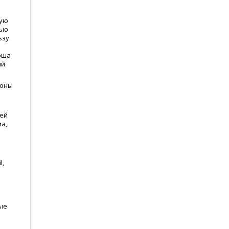
вую
вью
ьзу
а
оша
ий
роны
лей
а,
l,
ые