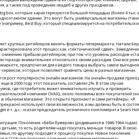
, а также под проведение свадеб и других праздников.
 big box, которые характеризуются большой площадью
(
более 4 тыс. к
 одноэтажном здании. Это могут быть универсальные магазины
(
таки
е
(
например, Best Buy, который специализируется на потребительско
ляет крупных ритейлеров менять форматы гипермаркета. Натали Бер
охарактеризовала этот процесс как
«
тектонический сдвиг». Замедлени
к снижению прибыли ритейлеров, при том что уровень расходов оста
ли гораздо внимательнее относиться к своим расходам. Они все реж
рмаркете, предпочитая для каждого товара выбрать самое выгодно
сервисов, которые позволяют сравнить цены в разных магазинах.
ся рост популярности онлайн-магазинов. На онлайн-продажи прихо
еще в 2000 году этот показатель составлял 2%. В этом случае
умов, где потребитель может внимательно изучить и проверить
овательской компании ClickIQ, около половины всех покупателей он
 в обычном магазине. Это открыто признают и сами ритейлеры.
«
Я
 прекрасно используют свои возможности, и мы должны быть в состо
get и т. д.»,- сказал председатель розничного конгломерата Sears Hol
ситуация. Поколение
«
беби-бумеров»
(
родившихся в 1946-1964 годах)
 детьми, то есть родителям надо покупать меньше товаров. В свою
емьи, по-другому подходят к процессу покупки. Новое поколение
орое в США уже получило название
«
поколение миллениума»,