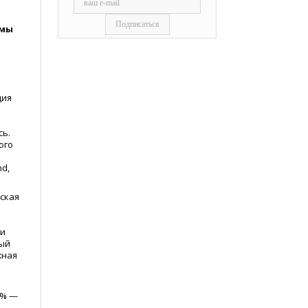
емы
ция
сь.
ого
nd,
ская
ии
вый
жная
1% —