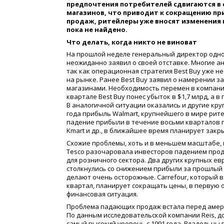
предпочтения потребителей сдвигаются в 
магазинов, что приводит к сокращению пр
продаж, ритейлеры уже вносят изменения 
пока не найдено.
Что делать, когда никто не виноват
На прошлой неделе генеральный директор одно
неожиданно заявил о своей отставке. Многие а
так как операционная стратегия Best Buy уже 
на рынке. Ранее Best Buy заявил о намерении з
магазинами. Необходимость перемен в компани
квартале Best Buy понес убыток в $1,7 млрд, а
В аналогичной ситуации оказались и другие кр
года прибыль Walmart, крупнейшего в мире рите
падение прибыли в течение восьми кварталов по
Kmart и др., в ближайшее время планирует закрыт
Схожие проблемы, хоть и в меньшем масштабе,
Tesco разочаровала инвесторов падением прод
для розничного сектора. Два других крупных ев
столкнулись со снижением прибыли за прошлый г
делают очень осторожные. Carrefour, который 
квартал, планирует сокращать цены, в первую о
финансовая ситуация.
Проблема падающих продаж встала перед амери
По данным исследовательской компании Reis, д
самый высокий уровень с 1991 года. Владельцы 