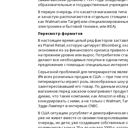
образовательные и государственные учреждения
В первую очередь это касается магазинов типа
и зачастую располагаются в отдельно стоящем
как Walmart или Target) или специализированны
электронике и бытовой технике, или IKEA).
Пересмотр форматов
В настоящее время целый ряд факторов застав
из Planet Retail, которую цитирует Bloomberg, 
экономики из-за финансового кризиса привело 
на прежнем уровне или вырос. Потребители ста
делают все необходимые покупки в одном гипе
предложение с помощью специальных интернет-
Серьезной проблемой для гипермаркетов являет
8% всех розничных продаж в США — при том что 
гипермаркеты играют роль своеобразных шоу-р
заинтересовавший его товар. По данным исслед
магазинов перед заказом осматривают продукт
думаю, что такие компании, как Amazon и eBay,
конкурировать с ними, а не только с Walmart, Tar
Эдди Ламперт в интервью CNBC.
В США ситуацию усугубляет и демографическая 
уже не живет вместе со своими повзрослевшими
очередь, их дети, уже создавшие собственные с
родившихся с конца 70-х до начала 2000-х, кот