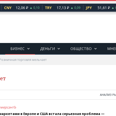
CNY
12,06 ₽
TRY
17,13 ₽
JPY
51,61 ₽
▲ 0,10
▲ 0,09
▲ 0,
БИЗНЕС
ДЕНЬГИ
ОБЩЕСТВО
МНЕ
Розничная торговля мельчает
ет
АНАЛИЗ Р
мерсантЪ
маркетами в Европе и США встала серьезная проблема —