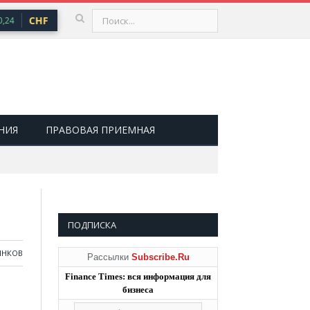
CHF
100,66 ₽
USD
81,41 ₽
EUR
94,06 ₽
24
▲ 0,73
▲ 0,48
НИЯ
ПРАВОВАЯ ПРИЕМНАЯ
ПОДПИСКА
ЫНКОВ
Рассылки
Subscribe.Ru
Finance Times: вся информация для
бизнеса