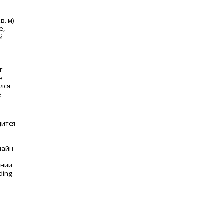
в. м)
е,
й
г
е
лся
е
е
дится
лайн-
янии
ding