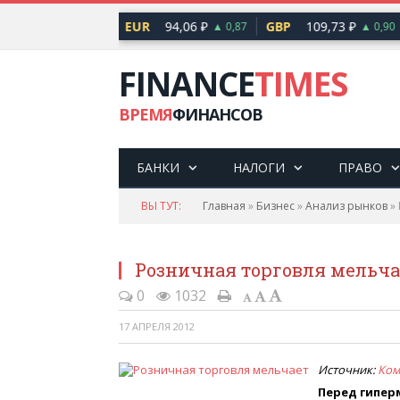
81,41 ₽
EUR
94,06 ₽
GBP
109,73 ₽
▲ 0,48
▲ 0,87
▲ 0,90
FINANCE
TIMES
ВРЕМЯ
ФИНАНСОВ
БАНКИ
НАЛОГИ
ПРАВО
ВЫ ТУТ:
Главная
»
Бизнес
»
Анализ рынков
»
Розничная торговля мельча
0
1032
17 АПРЕЛЯ 2012
Источник:
Ком
Перед гипер