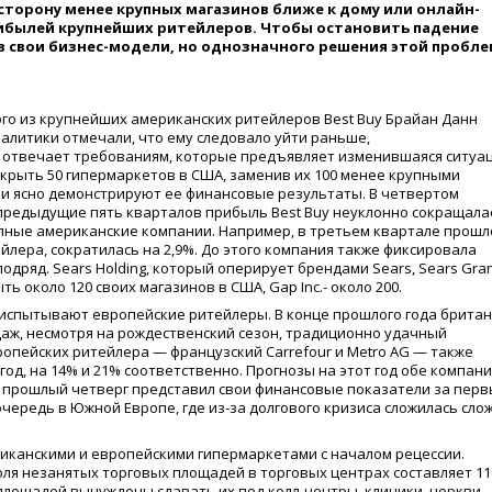
сторону менее крупных магазинов ближе к дому или онлайн-
ибылей крупнейших ритейлеров. Чтобы остановить падение
в свои бизнес-модели, но однозначного решения этой пробл
го из крупнейших американских ритейлеров Best Buy Брайан Данн
налитики отмечали, что ему следовало уйти раньше,
не отвечает требованиям, которые предъявляет изменившаяся ситуа
акрыть 50 гипермаркетов в США, заменив их 100 менее крупными
и ясно демонстрируют ее финансовые результаты. В четвертом
 в предыдущие пять кварталов прибыль Best Buy неуклонно сокращала
упные американские компании. Например, в третьем квартале прошл
йлера, сократилась на 2,9%. До этого компания также фиксировала
дряд. Sears Holding, который оперирует брендами Sears, Sears Gra
ь около 120 своих магазинов в США, Gap Inc.- около 200.
 испытывают европейские ритейлеры. В конце прошлого года британ
аж, несмотря на рождественский сезон, традиционно удачный
ропейских ритейлера — французский Carrefour и Metro AG — также
од, на 14% и 21% соответственно. Прогнозы на этот год обе компан
в прошлый четверг представил свои финансовые показатели за пер
чередь в Южной Европе, где из-за долгового кризиса сложилась сло
канскими и европейскими гипермаркетами с началом рецессии.
оля незанятых торговых площадей в торговых центрах составляет 1
площадей вынуждены сдавать их под колл-центры, клиники, церкви,