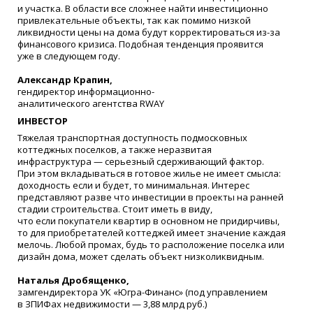
и участка. В области все сложнее найти инвестиционно
привлекательные объекты, так как помимо низкой
ликвидности цены на дома будут корректироваться из-за
финансового кризиса. Подобная тенденция проявится
уже в следующем году.
Александр Крапин,
гендиректор информационно-
аналитического агентства RWAY
ИНВЕСТОР
Тяжелая транспортная доступность подмосковных
коттеджных поселков, а также неразвитая
инфраструктура — серьезный сдерживающий фактор.
При этом вкладываться в готовое жилье не имеет смысла:
доходность если и будет, то минимальная. Интерес
представляют разве что инвестиции в проекты на ранней
стадии строительства. Стоит иметь в виду,
что если покупатели квартир в основном не придирчивы,
то для приобретателей коттеджей имеет значение каждая
мелочь. Любой промах, будь то расположение поселка или
дизайн дома, может сделать объект низколиквидным.
Наталья Дробященко,
замгендиректора УК
«
Югра-Финанс»
(
под управлением
в ЗПИФах недвижимости — 3,88 млрд руб.)