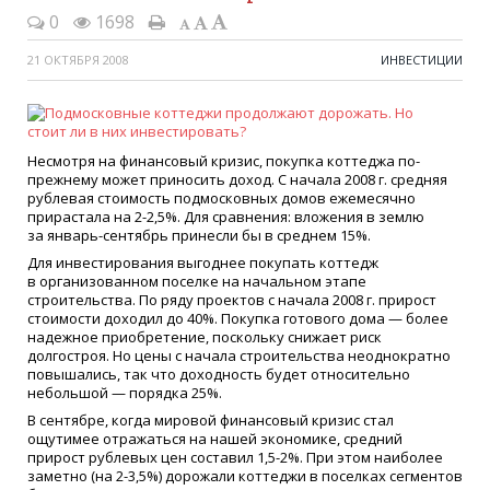
0
1698
21 ОКТЯБРЯ 2008
ИНВЕСТИЦИИ
Несмотря на финансовый кризис, покупка коттеджа по-
прежнему может приносить доход. С начала 2008 г. средняя
рублевая стоимость подмосковных домов ежемесячно
прирастала на 2-2,5%. Для сравнения: вложения в землю
за январь-сентябрь принесли бы в среднем 15%.
Для инвестирования выгоднее покупать коттедж
в организованном поселке на начальном этапе
строительства. По ряду проектов с начала 2008 г. прирост
стоимости доходил до 40%. Покупка готового дома — более
надежное приобретение, поскольку снижает риск
долгостроя. Но цены с начала строительства неоднократно
повышались, так что доходность будет относительно
небольшой — порядка 25%.
В сентябре, когда мировой финансовый кризис стал
ощутимее отражаться на нашей экономике, средний
прирост рублевых цен составил 1,5-2%. При этом наиболее
заметно
(
на 2-3,5%) дорожали коттеджи в поселках сегментов