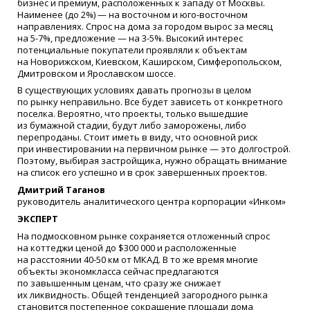
бизнес и премиум, расположенных к западу от Москвы.
Наименее
(
до 2%) — на восточном и юго-восточном
направлениях. Спрос на дома за городом вырос за месяц
на 5-7%, предложение — на 3-5%. Высокий интерес
потенциальные покупатели проявляли к объектам
на Новорижском, Киевском, Каширском, Симферопольском,
Дмитровском и Ярославском шоссе.
В существующих условиях давать прогнозы в целом
по рынку неправильно. Все будет зависеть от конкретного
поселка. Вероятно, что проекты, только вышедшие
из бумажной стадии, будут либо заморожены, либо
перепроданы. Стоит иметь в виду, что основной риск
при инвестировании на первичном рынке — это долгострой.
Поэтому, выбирая застройщика, нужно обращать внимание
на список его успешно и в срок завершенных проектов.
Дмитрий Таганов
руководитель аналитического центра корпорации
«
Инком»
ЭКСПЕРТ
На подмосковном рынке сохраняется отложенный спрос
на коттеджи ценой до $300 000 и расположенные
на расстоянии 40-50 км от МКАД. В то же время многие
объекты экономкласса сейчас предлагаются
по завышенным ценам, что сразу же снижает
их ликвидность. Общей тенденцией загородного рынка
становится постепенное сокращение площади дома