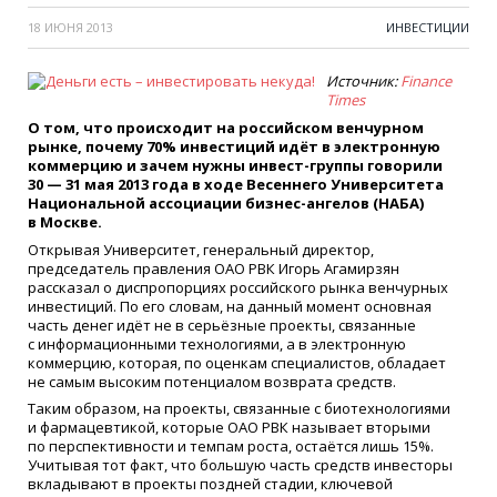
18 ИЮНЯ 2013
ИНВЕСТИЦИИ
Источник:
Finance
Times
О том, что происходит на российском венчурном
рынке, почему 70% инвестиций идёт в электронную
коммерцию и зачем нужны инвест-группы говорили
30 — 31 мая 2013 года в ходе Весеннего Университета
Национальной ассоциации бизнес-ангелов
(
НАБА)
в Москве.
Открывая Университет, генеральный директор,
председатель правления ОАО РВК Игорь Агамирзян
рассказал о диспропорциях российского рынка венчурных
инвестиций. По его словам, на данный момент основная
часть денег идёт не в серьёзные проекты, связанные
с информационными технологиями, а в электронную
коммерцию, которая, по оценкам специалистов, обладает
не самым высоким потенциалом возврата средств.
Таким образом, на проекты, связанные с биотехнологиями
и фармацевтикой, которые ОАО РВК называет вторыми
по перспективности и темпам роста, остаётся лишь 15%.
Учитывая тот факт, что большую часть средств инвесторы
вкладывают в проекты поздней стадии, ключевой