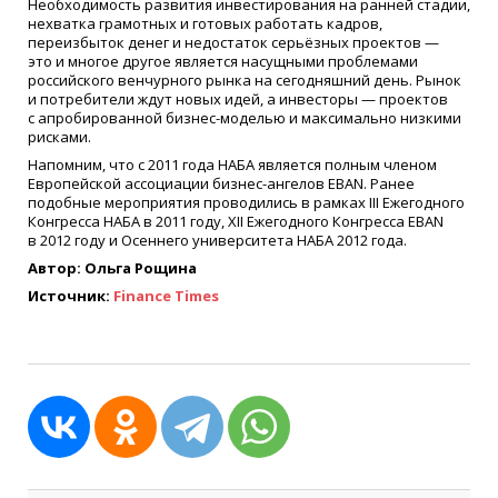
Необходимость развития инвестирования на ранней стадии,
нехватка грамотных и готовых работать кадров,
переизбыток денег и недостаток серьёзных проектов —
это и многое другое является насущными проблемами
российского венчурного рынка на сегодняшний день. Рынок
и потребители ждут новых идей, а инвесторы — проектов
с апробированной бизнес-моделью и максимально низкими
рисками.
Напомним, что с 2011 года НАБА является полным членом
Европейской ассоциации бизнес-ангелов EBAN. Ранее
подобные мероприятия проводились в рамках III Ежегодного
Конгресса НАБА в 2011 году, XII Ежегодного Конгресса EBAN
в 2012 году и Осеннего университета НАБА 2012 года.
Автор: Ольга Рощина
Источник:
Finance Times