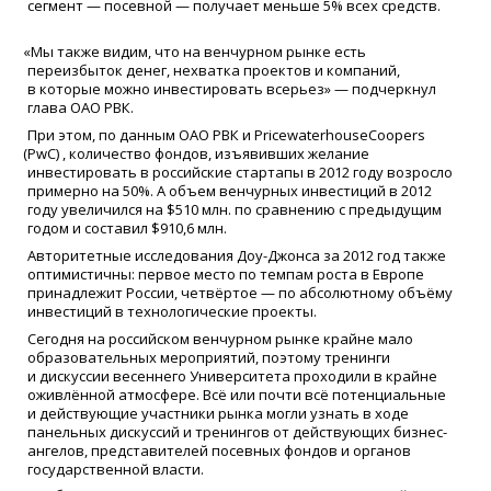
сегмент — посевной — получает меньше 5% всех средств.
«
Мы также видим, что на венчурном рынке есть
переизбыток денег, нехватка проектов и компаний,
в которые можно инвестировать всерьез» — подчеркнул
глава ОАО РВК.
При этом, по данным ОАО РВК и PricewaterhouseCoopers
(PwC
) , количество фондов, изъявивших желание
инвестировать в российские стартапы в 2012 году возросло
примерно на 50%. А объем венчурных инвестиций в 2012
году увеличился на $510 млн. по сравнению с предыдущим
годом и составил $910,6 млн.
Авторитетные исследования Доу-Джонса за 2012 год также
оптимистичны: первое место по темпам роста в Европе
принадлежит России, четвёртое — по абсолютному объёму
инвестиций в технологические проекты.
Сегодня на российском венчурном рынке крайне мало
образовательных мероприятий, поэтому тренинги
и дискуссии весеннего Университета проходили в крайне
оживлённой атмосфере. Всё или почти всё потенциальные
и действующие участники рынка могли узнать в ходе
панельных дискуссий и тренингов от действующих бизнес-
ангелов, представителей посевных фондов и органов
государственной власти.