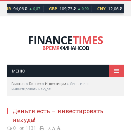
EUR
94,06 ₽
GBP
109,73 ₽
CNY
12,06 ₽
▲ 0,87
▲ 0,90
▲ 0,
FINANCE
TIMES
ВРЕМЯ
ФИНАНСОВ
МЕНЮ
Главная
»
Бизнес
»
Инвестиции
»
Деньги есть –
инвестировать некуда!
Деньги есть – инвестировать
некуда!
0
1131