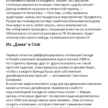
устойчивого проекта холдинга. Значит, он с высокой
степенью вероятности может повторить судьбу Desam“.
„
Бренд появился на рынке в непростой период, —
соглашается Латыпова. — Поэтому, чтобы привлечь
аудиторию, нужны нестандартные мероприятия. Продвигать
People мы планируем путями, наиболее близкими молодежи.
Они живут в сети, любят играть, легко вовлекаются.
Мы собираемся проводить спецакции в местах их скопления.
Обязательно останется реклама на ТВ. Возможно, будет
спонсорство какого-нибудь телевизионного проекта“.
Из „Дома“ в Club
Первые попытки дифференцировать коллекции Savage
и People компания предприняла еще в начале 2008-го.
Но отделить бренды друг от друга оказалось не такой
простой задачей. „Нам пришлось развести дизайн-бюро,
чтобы у каждого бренда была своя собственная
дизайнерская мастерская“, — вспоминает Светлана
Базарова.
В качестве маркетингового хода для продвижения компания,
кроме штатных дизайнеров, привлекла к работе
над коллекцией Savage их известных коллег — Марию
Цигаль и Наталью Дригант. На презентации моделей весна-
лето 2009 они представили свои линейки. „Нам хотелось
создать коллекцию, которая отвечает самым высоким