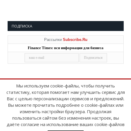
ПОДПИСКА
Рассылки
Subscribe.Ru
Finance Times: вся информация для бизнеса
Мы используем cookie-файлы, чтобы получить
статистику, которая помогает нам улучшить сервис для
Copyright © 2008-2026
FinanceTimes
Вас с целью персонализации сервисов и предложений.
Зарегистрировано в Роскомнадзоре
Вы можете прочитать подробнее о cookie-файлах или
Свидетельство о регистрации СМИ:
изменить настройки браузера. Продолжая
серия Эл № ФС77-86300 от 10 ноября 2023 г
пользоваться сайтом без изменения настроек, вы
даёте согласие на использование ваших cookie-файлов