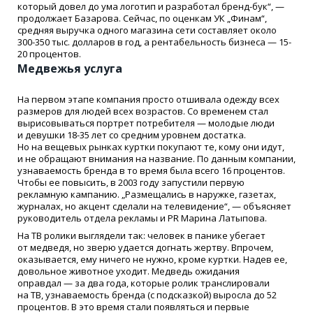
который довел до ума логотип и разработал бренд-бук“, —
продолжает Базарова. Сейчас, по оценкам УК „Финам“,
средняя выручка одного магазина сети составляет около
300-350 тыс. долларов в год, а рентабельность бизнеса — 15-
20 процентов.
Медвежья услуга
На первом этапе компания просто отшивала одежду всех
размеров для людей всех возрастов. Со временем стал
вырисовываться портрет потребителя — молодые люди
и девушки 18-35 лет со средним уровнем достатка.
Но на вещевых рынках куртки покупают те, кому они идут,
и не обращают внимания на название. По данным компании,
узнаваемость бренда в то время была всего 16 процентов.
Чтобы ее повысить, в 2003 году запустили первую
рекламную кампанию. „Размещались в наружке, газетах,
журналах, но акцент сделали на телевидение“, — объясняет
руководитель отдела рекламы и PR Марина Латыпова.
На ТВ ролики выглядели так: человек в панике убегает
от медведя, но зверю удается догнать жертву. Впрочем,
оказывается, ему ничего не нужно, кроме куртки. Надев ее,
довольное животное уходит. Медведь ожидания
оправдал — за два года, которые ролик транслировали
на ТВ, узнаваемость бренда
(
с подсказкой) выросла до 52
процентов. В это время стали появляться и первые