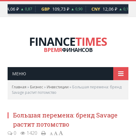
94,06 ₽
GBP
109,73 ₽
CNY
12,06 ₽
▲ 0,87
▲ 0,90
▲ 0,10
FINANCE
TIMES
ВРЕМЯ
ФИНАНСОВ
МЕНЮ
Главная
»
Бизнес
»
Инвестиции
»
Большая перемена: бренд
Savage растит потомство
Большая перемена: бренд Savage
растит потомство
0
1420