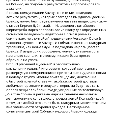
на Ксению, но подобных результатов не прогнозировали
даже они.
„
В целом коммуникации Savage в течение последних
лет и те результаты, которых благодаря им удалось достичь
бренду, можно без преувеличения назвать выдающимися, —
считает Кирилл Дубинский. — Из дешевого китайского
ширпотреба марка превратилась в икону для определенных
сегментов молодежной аудитории. Посыл в роликах
был четким: не „понтуйся“ поддельными Versace и Dolce &
Gabbana, лучше носи Savage. И Собчак, известная гламурная
тусовщица, как нельзя лучше подходила на роль „посла“
бренда. И аудитория, сообщение, момент, знаменитость
настолько совпали, что коммуникация была просто
обречена на успех.
Product placement в „Доме-2“ я рассматриваю
как дополнительный инструмент, который смог усилить
развернутую коммуникацию и при этом очень удачно попал
в целевую группу. Именно зрители „Дома“, мечтающие
о быстрой и легкой славе — такой же, которой достигли
любимые персонажи и ведущие, первыми будут сметать
с полок вещи с лейблом Savage, увиденные по телевизору“.
„
Участие Собчак в рекламе марки в течение нескольких
лет гармонично сочеталось с продвигаемой Ксенией идеей
о том, что любой, кто хочет быть гламурным, может стать им,
вне зависимости от уровня доходов. Неожиданное
сочетание светской Собчак и недорогой марки одежды