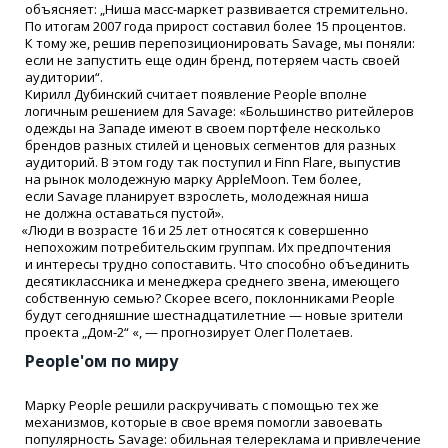
объясняет: „Ниша масс-маркет развивается стремительно.
По итогам 2007 года прирост составил более 15 процентов.
К тому же, решив перепозиционировать Savage, мы поняли:
если не запустить еще один бренд, потеряем часть своей
аудитории“.
Кирилл Дубинский считает появление People вполне
логичным решением для Savage:
«
Большинство ритейлеров
одежды на Западе имеют в своем портфеле несколько
брендов разных стилей и ценовых сегментов для разных
аудиторий. В этом году так поступил и Finn Flare, выпустив
на рынок молодежную марку AppleMoon. Тем более,
если Savage планирует взрослеть, молодежная ниша
не должна оставаться пустой».
«
Люди в возрасте 16 и 25 лет относятся к совершенно
непохожим потребительским группам. Их предпочтения
и интересы трудно сопоставить. Что способно объединить
десятиклассника и менеджера среднего звена, имеющего
собственную семью? Скорее всего, поклонниками People
будут сегодняшние шестнадцатилетние — новые зрители
проекта „Дом-2“
«
, — прогнозирует Олег Полетаев.
People'ом по миру
Марку People решили раскручивать с помощью тех же
механизмов, которые в свое время помогли завоевать
популярность Savage: обильная телереклама и привлечение