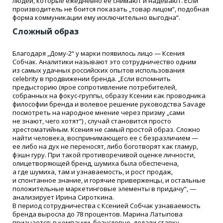
людей, которые ежедневно ее снимают и надевают. Если
производитель не боится показать „товар лицом“, подобная
форма коммуникации ему исключительно выгодна“.
Сложный образ
Благодаря „Дому-2“ у марки появилось лицо — Ксения
Собчак. Аналитики называют это сотрудничество одним
из самых удачных российских опытов использования
celebrity в продвижении бренда. „Если вспомнить
предысторию
(
ярое сопротивление потребителей,
собранных на фокус-группы, образу Ксении как проводника
философии бренда и волевое решение руководства Savage
посмотреть на народное мнение через призму „сами
не знают, чего хотят“) , случай становится просто
хрестоматийным. Ксения не самый простой образ. Сложно
найти человека, воспринимающего ее с безразличием —
ее либо на дух не переносят, либо боготворят как гламур,
фэшн гуру. При такой противоречивой оценке личности,
олицетворяющей бренд, шумиха была обеспечена,
а где шумиха, там и узнаваемость, и рост продаж,
и спонтанное знание, и горячие приверженцы, и остальные
положительные маркетинговые элементы в придачу“, —
анализирует Ирина Сироткина.
В период сотрудничества с Ксенией Собчак узнаваемость
бренда выросла до 78 процентов. Марина Латыпова
признается: в компании, безусловно, делали ставку