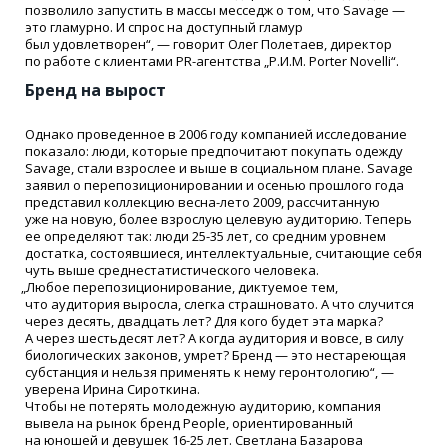
позволило запустить в массы месседж о том, что Savage —
это гламурно. И спрос на доступный гламур
был удовлетворен“, — говорит Олег Полетаев, директор
по работе с клиентами PR-агентства „Р.И.М. Porter Novelli“.
Бренд на вырост
Однако проведенное в 2006 году компанией исследование
показало: люди, которые предпочитают покупать одежду
Savage, стали взрослее и выше в социальном плане. Savage
заявил о перепозиционировании и осенью прошлого года
представил коллекцию весна-лето 2009, рассчитанную
уже на новую, более взрослую целевую аудиторию. Теперь
ее определяют так: люди 25-35 лет, со средним уровнем
достатка, состоявшиеся, интеллектуальные, считающие себя
чуть выше среднестатистического человека.
„
Любое перепозиционирование, диктуемое тем,
что аудитория выросла, слегка страшновато. А что случится
через десять, двадцать лет? Для кого будет эта марка?
А через шестьдесят лет? А когда аудитория и вовсе, в силу
биологических законов, умрет? Бренд — это нестареющая
субстанция и нельзя применять к нему геронтологию“, —
уверена Ирина Сироткина.
Чтобы не потерять молодежную аудиторию, компания
вывела на рынок бренд People, ориентированный
на юношей и девушек 16-25 лет. Светлана Базарова