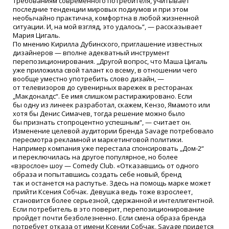
требованиям современного потребителя, учитывает
последние тенденции мировых подиумов и при этом
необычайно практична, комфортна в любой жизненной
ситуации. И, на мой взгляд, это удалось“, — рассказывает
Мария Цигаль.
По мнению Кирилла Дубинского, приглашение известных
дизайнеров — вполне адекватный инструмент
перепозиционирования. „Другой вопрос, что Маша Цигаль
уже приложила свой талант ко всему, в отношении чего
вообще уместно употребить слово дизайн, —
от телевизоров до сувенирных варежек в ресторанах
„Макдоналдс“. Ее имя слишком растиражировано. Если
бы одну из линеек разработал, скажем, Кензо, Ямамото или
хотя бы Денис Симачев, тогда решение можно было
бы признать стопроцентно успешным“, — считает он.
Изменение целевой аудитории бренда Savage потребовало
пересмотра рекламной и маркетинговой политики.
Например компания уже перестала спонсировать „Дом-2“
и переключилась на другое популярное, но более
«
взрослое» шоу — Comedy Club.
«
Отказавшись от одного
образа и попытавшись создать себе новый, бренд
так и останется на распутье. Здесь на помощь марке может
прийти Ксения Собчак. Девушка ведь тоже взрослеет,
становится более серьезной, сдержанной и интеллигентной.
Если потребитель в это поверит, перепозиционирование
пройдет почти безболезненно. Если смена образа бренда
потребует отказа от имени Ксении Собчак, Savage придется