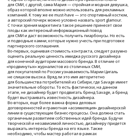
для СМИ, с другой, сама Мария — стройная и модная девушка,
образ которой вполне можно использовать для рекламных
компаний. К тому же ее must-have — это спортивный костюм,
а авторский почерк можно условно назвать sport glamour.
С точки зрения маркетинга такое решение принесет свои
плоды как интересный информационный повод
для СМИ и даст возможность получить пиарбонусы. Но есть
и подводные камни, которые нужно учесть при подготовке
партнерского соглашения.
Во-первых, оценивая стоимость контракта, следует разумно
оценить реальную ценность имиджа русского дизайнера
для конечной аудитории массового бренда. В отличие от
«
продвинутых» журналистов из столичных СМИ,
для покупателей по России узнаваемость Марии Цигаль
не слишком высока. Вряд ли это имя авторитетно
для большинства потребителей из Сибири, где Savage имеет
значительные обороты. То есть фактически, на данном
этапе, не дизайнер будет продвигать бренд Savage, а бренд
будет выстраивать известность дизайнера.
Во-вторых, еще более важна форма деловых
договоренностей и грамотная
«
ассимиляция» дизайнерской
линии в существующие бизнес-процессы. Она должна стать
органичным развитием собственных идей бренда. Будучи
творческой и независимой личностью, дизайнеру придется
выражать интересы бренда на его языке. Также
необходимо, чтобы мастер работал в рамках