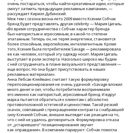
очень постараться, чтобы найти креативные идеи, которые
смогут затмить предыдущие рекламные кампании», —
рассуждает Кирилл Дубинский.
Меж тем с сезона весна-лето 2009 вместо Ксении Собчак
бренд будет представлять другая celebrity — Мария Цигаль.
«
Во время сотрудничества с Собчак характер бренда
был напористым и агрессивным, в какой-то степени
эпатажным. Теперь он, не теряя энергетики, становится
более спокойным, европейским, интеллигентным. Кроме
того, Ксения была потребителем Savage — рекламировала
ее как человек, который эту одежду носит. Мария Цигаль
выступает в роли эксперта. Насколько широко мы будем
с ней сотрудничать в плане визуального представления —
еще вопрос. Но она будет присутствовать в наших
рекламных материалах».
Анна Лебсак-Клейманс считает такую формулировку
перепозиционирования не очень удачной:
«Savage
вложил
много денег и сил, чтобы потребители воспринимали
его именно как напористый, агрессивный бренд. И вдруг
марка пытается обратиться к клиентам с абсолютно
противоположной эстетикой и ценностями. Такой резкий
скачок, совпавший с прекращением контракта с набравшей
силу Ксенией Собчак, внешне выглядит как реакция на то,
что с ней не удалось договориться. Формулировка отказа
от „устаревшего“ позиционирования звучит
как оправдание». В компании парируют: Собчак помогла