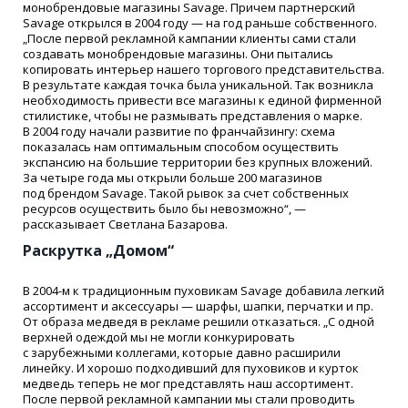
монобрендовые магазины Savage. Причем партнерский
Savage открылся в 2004 году — на год раньше собственного.
„После первой рекламной кампании клиенты сами стали
создавать монобрендовые магазины. Они пытались
копировать интерьер нашего торгового представительства.
В результате каждая точка была уникальной. Так возникла
необходимость привести все магазины к единой фирменной
стилистике, чтобы не размывать представления о марке.
В 2004 году начали развитие по франчайзингу: схема
показалась нам оптимальным способом осуществить
экспансию на большие территории без крупных вложений.
За четыре года мы открыли больше 200 магазинов
под брендом Savage. Такой рывок за счет собственных
ресурсов осуществить было бы невозможно“, —
рассказывает Светлана Базарова.
Раскрутка „Домом“
В 2004-м к традиционным пуховикам Savage добавила легкий
ассортимент и аксессуары — шарфы, шапки, перчатки и пр.
От образа медведя в рекламе решили отказаться. „С одной
верхней одеждой мы не могли конкурировать
с зарубежными коллегами, которые давно расширили
линейку. И хорошо подходивший для пуховиков и курток
медведь теперь не мог представлять наш ассортимент.
После первой рекламной кампании мы стали проводить