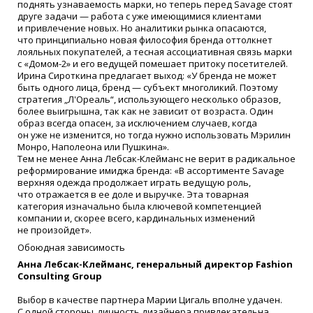
поднять узнаваемость марки, но теперь перед Savage стоят
друге задачи — работа с уже имеющимися клиентами
и привлечение новых. Но аналитики рынка опасаются,
что принципиально новая философия бренда оттолкнет
лояльных покупателей, а тесная ассоциативная связь марки
с
«
Домом-2» и его ведущей помешает притоку посетителей.
Ирина Сироткина предлагает выход:
«
У бренда не может
быть одного лица, бренд — субъект многоликий. Поэтому
стратегия „Л'Ореаль“, использующего несколько образов,
более выигрышна, так как не зависит от возраста. Один
образ всегда опасен, за исключением случаев, когда
он уже не изменится, но тогда нужно использовать Мэрилин
Монро, Наполеона или Пушкина».
Тем не менее Анна Лебсак-Клейманс не верит в радикальное
реформирование имиджа бренда:
«
В ассортименте Savage
верхняя одежда продолжает играть ведущую роль,
что отражается в ее доле и выручке. Эта товарная
категория изначально была ключевой компетенцией
компании и, скорее всего, кардинальных изменений
не произойдет».
Обоюдная зависимость
Анна Лебсак-Клейманс, генеральный директор Fashion
Consulting Group
Выбор в качестве партнера Марии Цигаль вполне удачен.
С одной стороны, личность дизайнера привлекательна