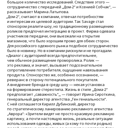
большое количество исследований. Следствие этого —
сотрудничество с передачей „Дом-2“ и Ксенией Собчак“, —
рассказывает Марина Латыпова.
„
Дом-2“, считают в компании, отвечал потребностям
и интересам их целевой аудитории. Так Savage стал
спонсором реалити-шоу, но традиционному размещению
роликов предпочел интеграцию в проект. Фирма одевала
участников передачи, они выезжали на открытие
магазинов, что было хорошим промо для обеих сторон.
Для российского одежного рынка подобное сотрудничество
было в новинку. Но в компании рискнули и не прогадали.
«
Диалог с аудиторией всегда предпочтительнее,
чем обычное размещение проморолика. Ролик —
это реклама, и значит, вызывает подсознательное
сопротивление потребителя, ощущение навязывания
продукта. Спонсорство же, особенно осознанное, —
реверанс в сторону потенциального покупателя.
А внедрение бренда в среду шоу — некая установка
на формирование стереотипа. Жизнь в стиле „Дома-2“
предполагает „саважность“„, — говорит Ирина Сироткина,
генеральный директор агентства „Ген гениальности“.
С ней соглашается Кирилл Дубинский, директор
по стратегическому ланированию рекламного агентства
„Аврора“:
«
Зрители видят не просто красивую рекламную
картинку, а почти настоящую жизнь, реальные ситуации
использования одежды, живых
(
а
кому-то
почти родных)