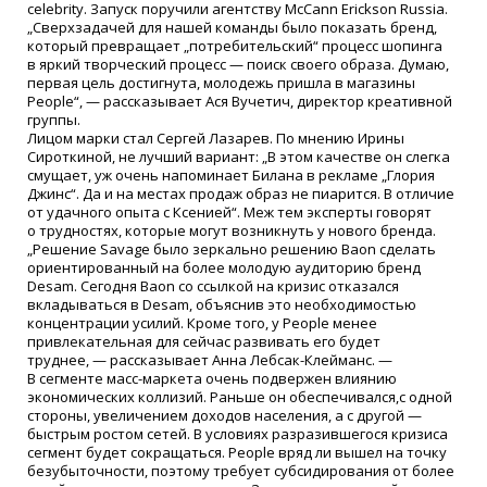
celebrity. Запуск поручили агентству McCann Erickson Russia.
„Сверхзадачей для нашей команды было показать бренд,
который превращает „потребительский“ процесс шопинга
в яркий творческий процесс — поиск своего образа. Думаю,
первая цель достигнута, молодежь пришла в магазины
People“, — рассказывает Ася Вучетич, директор креативной
группы.
Лицом марки стал Сергей Лазарев. По мнению Ирины
Сироткиной, не лучший вариант: „В этом качестве он слегка
смущает, уж очень напоминает Билана в рекламе „Глория
Джинс“. Да и на местах продаж образ не пиарится. В отличие
от удачного опыта с Ксенией“. Меж тем эксперты говорят
о трудностях, которые могут возникнуть у нового бренда.
„Решение Savage было зеркально решению Baon сделать
ориентированный на более молодую аудиторию бренд
Desam. Сегодня Baon со ссылкой на кризис отказался
вкладываться в Desam, объяснив это необходимостью
концентрации усилий. Кроме того, у People менее
привлекательная для сейчас развивать его будет
труднее, — рассказывает Анна Лебсак-Клейманс. —
В сегменте масс-маркета очень подвержен влиянию
экономических коллизий. Раньше он обеспечивался,с одной
стороны, увеличением доходов населения, а с другой —
быстрым ростом сетей. В условиях разразившегося кризиса
сегмент будет сокращаться. People вряд ли вышел на точку
безубыточности, поэтому требует субсидирования от более