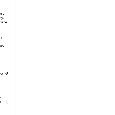
лю,
лу.
фете
га
,
ыло
в.
«
Я
.
о
талл,