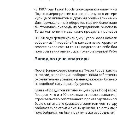
«
В 1997 году Tyson Foods спонсировала олимпий
Под это мероприятие мы заказали много интере
курица со шпинатом и другими оригинальными на
Для промышленных оборотов партии было мало,
выстроилась очередь из сотрудников. Многие в
Тогда мы поняли: надо такие продукты произво
В 1998 году грянул кризис, и у Tyson Foods нача
собрались 11 кораблей, в каждом из которых нах
вместе около сот-ни тонн. Представьте себе бо
полтора таких авианосца, только в курице! Рубл
Завод по цене квартиры
После финансового коллапса Tyson Foods, как 
в России, а Влахович наоборот начал собствен
окончательно убедился в ненадёжности бизнес-
в подобной ситуации в будущем».
Глава
«
Продуктов питания» цитирует Рокфеллера
Говорит, что и в 90-е слышал это высказывание,
строительство собственного производственного к
было считать это сумасшествием или
чем-то
дру
рабочая сила стоили очень дёшево. То есть мы 
полуфабрикатов был практически свободным».