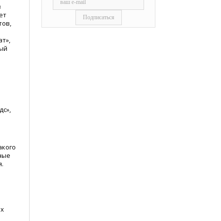
в
ет
тов,
т»,
ный
с»,
акого
ные
я.
ых