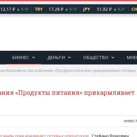
17 ₽
TRY
17,28 ₽
JPY
51,82 ₽
CHF
▲ 0,10
▲ 0,15
▲ 0,21
БИЗНЕС
ДЕНЬГИ
ОБЩЕСТВО
МНЕ
ки Влаховича: как компания «Продукты питания» прикармливает сетевых
пания «Продукты питания» прикармливает
ИНВЕС
Стефано Влахович,