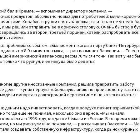
ский бал в Кремле, — вспоминает директор компании. —
сных продуктов, абсолютно новых для потребителей: мини-кордон-б
чинками. Корабль с грузом опять задержался, и товар не успел к ба
 и мы решили отправить её в офисную столовую. Очень быстро в бу
озвращались за второй, третьей порцией, хотели распробовать всё.
дить самим».
лись проблемы со сбытом.
«
Был момент, когда в порту Санкт-Петербур
одилось по 8-9 тысяч тонн мяса, — рассказывает Влахович. — То есть
льшой американский авианосец весом 70 тысяч тонн. Так вот у нас б
ь только что рухнул, и её некуда было девать».
и многие другие иностранные компании, решила прекратить работу
ное дело — купил первую небольшую линию по производству наггетсо
модели импорта в долгосрочной перспективе и не хотел оказаться
: деньги надо инвестировать, когда в воздухе пахнет взрывчаткой
 но тогда ещё не понимал, насколько оно верное.
«
Мы начали
омплекса в 1998 году, когда все бежали из России. В то время можн
гим, но мы рискнули и не пожалели, — рассказывает Влахович. — Ме
стали создавать собственную инфраструктуру, когда рынок куриных