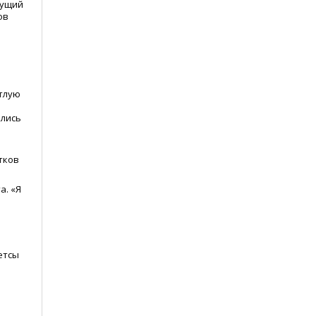
дущий
ов
етлую
ались
тков
а.
«
Я
етсы