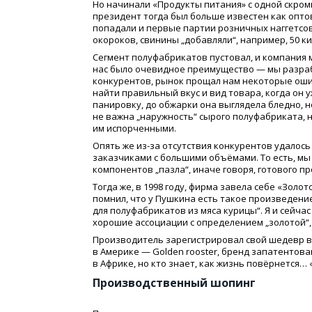
Но начинали
«
Продукты питания» с одной скро
президент тогда был больше известен как опто
попадали и первые партии розничных наггетсо
окороков, свинины „добавляли“, например, 50 к
Сегмент полуфабрикатов пустовал, и компания 
нас было очевидное преимущество — мы разраб
конкурентов, рынок прощал нам некоторые оши
найти правильный вкус и вид товара, когда он 
панировку, до обжарки она выглядела бледно, 
не важна „наружность“ сырого полуфабриката, 
им испорченными.
Опять же из-за отсутствия конкурентов удалос
заказчиками с большими объёмами. То есть, мы
компонентов „пазла“, иначе говоря, готового п
Тогда же, в 1998 году, фирма завела себе
«
Золот
помнил, что у Пушкина есть такое произведени
для полуфабрикатов из мяса курицы“. Я и сейчас
хорошие ассоциации с определением „золотой“, 
Производитель зарегистрировал свой шедевр во
в Америке — Golden rooster, бренд запатентов
в Африке, но кто знает, как жизнь повёрнется…
Производственный шопинг