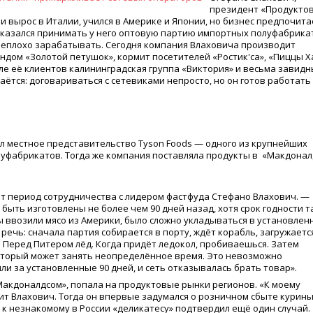
президент
«
Продукто
и вырос в Италии, учился в Америке и Японии, но бизнес предпочита
казался принимать у него оптовую партию импортных полуфабрика
о неплохо зарабатывать. Сегодня компания Влаховича производит
ендом
«
Золотой петушок», кормит посетителей
«
Ростик'са»,
«
Пиццы Ха
еле её клиентов калининградская группа
«
Виктория» и весьма завид
аётся: договариваться с сетевиками непросто, но он готов работать
ял местное представительство Tyson Foods — одного из крупнейших
уфабрикатов. Тогда же компания поставляла продукты в
«
Макдоналд
ет период сотрудничества с лидером фастфуда Стефано Влахович. —
ыть изготовлены не более чем 90 дней назад, хотя срок годности т
ы ввозили мясо из Америки, было сложно укладываться в установлен
 речь: сначала партия собирается в порту, ждёт корабль, загружаетс
. Перед Питером лёд. Когда придёт ледокол, пробиваешься. Затем
который может занять неопределённое время. Это невозможно
ли за установленные 90 дней, и сеть отказывалась брать товар».
Макдоналдсом», попала на продуктовые рынки регионов.
«
К моему
ит Влахович. Тогда он впервые задумался о розничном сбыте курин
 к незнакомому в России
«
деликатесу» подтвердил ещё один случай.