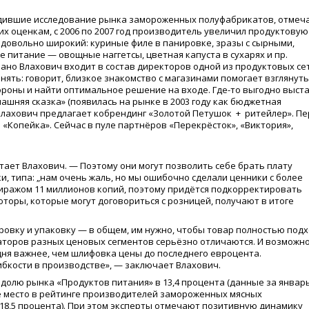
одившие исследование рынка замороженных полуфабрикатов, отмеч
их оценкам, с 2006 по 2007 год производитель увеличил продуктовую
 довольно широкий: куриные филе в панировке, зразы с сырными,
 питание — овощные наггетсы, цветная капуста в сухарях и пр.
ано Влахович входит в состав директоров одной из продуктовых се
ять: говорит, близкое знакомство с магазинами помогает взглянуть
ороны и найти оптимальное решение на входе. Где-то выгодно выст
ашняя сказка»
(
появилась на рынке в 2003 году как бюджетная
Влахович предлагает кобрендинг
«
Золотой Петушок + ритейлер». П
ь
«
Копейка». Сейчас в пуле партнёров
«
Перекрёсток»,
«
Виктория»,
итает Влахович. — Поэтому они могут позволить себе брать плату
ки, типа: „нам очень жаль, но мы ошибочно сделали ценники с более
тиражом 11 миллионов копий, поэтому придётся подкорректировать
торы, которые могут договориться с розницей, получают в итоге
овку и упаковку — в общем, им нужно, чтобы товар полностью под
аторов разных ценовых сегментов серьёзно отличаются. И возможн
одня важнее, чем шлифовка цены до последнего евроцента.
ибкости в производстве», — заключает Влахович.
 долю рынка
«
Продуктов питания» в 13,4 процента
(
данные за январь
ое место в рейтинге производителей замороженных мясных
(18
,5 процента). При этом эксперты отмечают позитивную динамику