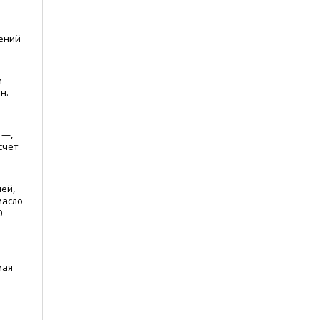
ений
м
н.
 —,
счёт
ей,
масло
0
мая