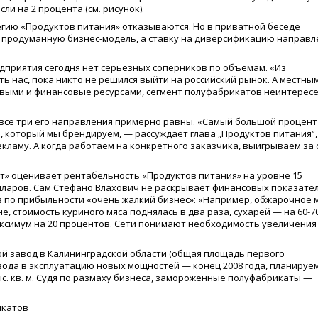
осли на 2 процента
(
см. рисунок).
егию
«
Продуктов питания» отказываются. Но в приватной беседе
 продуманную бизнес-модель, а ставку на диверсификацию направл
едприятия сегодня нет серьёзных соперников по объёмам.
«
Из
ь нас, пока никто не решился выйти на российский рынок. А местны
овыми и финансовые ресурсами, сегмент полуфабрикатов неинтересе
все три его направления примерно равны.
«
Самый большой процент
, который мы брендируем, — рассуждает глава „Продуктов питания“,
рекламу. А когда работаем на конкретного заказчика, выигрываем за 
» оценивает рентабельность
«
Продуктов питания» на уровне 15
лларов. Сам Стефано Влахович не раскрывает финансовых показател
в по прибыльности
«
очень жалкий бизнес»:
«
Например, обжарочное 
е, стоимость куриного мяса поднялась в два раза, сухарей — на 60-7
аксимум на 20 процентов. Сети понимают необходимость увеличения
ой завод в Калининградской области
(
общая площадь первого
 ввода в эксплуатацию новых мощностей — конец 2008 года, планируе
. кв. м. Судя по размаху бизнеса, замороженные полуфабрикаты —