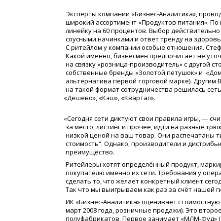
Эксперты компании
«
Бизнес-Аналитика», пров
широкий ассортимент
«
Продуктов питания». По 
линейку на 60 процентов. Выбор действительно
соусными начинками и ответ тренду на здоровье
С ритейлом у компании особые отношения. Стеф
Какой именно, бизнесмен предпочитает не уточн
на связку
«
розница-производитель» с другой ст
собственные бренды
«
Золотой петушок» и
«
Дом
альтернатива первой торговой марке). Другим 
на такой формат сотрудничества решилась сет
«
Дёшево»,
«
Кэш»,
«
Квартал».
«
Сегодня сети диктуют свои правила игры, — сч
за место, листинг и прочее, идти на разные трю
низкой ценой на ваш товар. Они распечатаны 
стоимость“. Однако, производители и дистрибью
преимущество.
Ритейлеры хотят определённый продукт, маркир
покупателю именно их сети. Требования у опер
сделать то, что желает конкретный клиент сег
Так что мы выигрываем как раз за счёт нашей г
ИК
«
Бизнес-Аналитика» оценивает стоимостную
март 2008 года, розничные продажи). Это втор
полуфабрикатов. Первое занимает
«
МЛМ-Фуд»