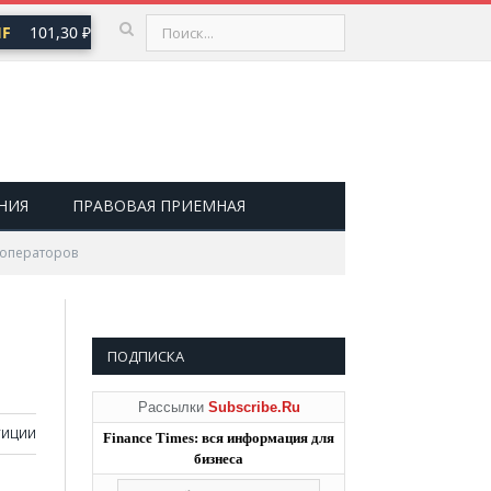
101,30 ₽
USD
82,17 ₽
EUR
94,84 ₽
▲ 0,64
▲ 0,76
▲ 0,78
НИЯ
ПРАВОВАЯ ПРИЕМНАЯ
 операторов
ПОДПИСКА
Рассылки
Subscribe.Ru
ТИЦИИ
Finance Times: вся информация для
бизнеса