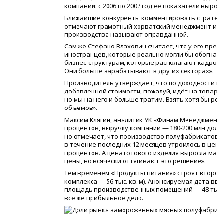
компании: с 2006 по 2007 год её показатели выр
Ближайшие конкуренты комментировать страт
отмечают грамотный хорватский менеджмент и
производства называют оправданной.
Сам же Стефано Влахович считает, что у его пр
иностранцев, которые реально могли бы обогнат
бизнес-структурам, которые располагают кадр
Они больше зарабатывают в других секторах».
Производитель утверждает, что по доходности 
добавленной стоимости, пожалуй, идёт на товар
но мы на него и больше тратим. Взять хотя бы 
объёмов».
Максим Клягин, аналитик УК
«
Финам Менеджмент
процентов, выручку компании — 180-200 млн до
но отмечает, что производство полуфабрикато
в течение последних 12 месяцев утроилось в цен
процентов. А цена готового изделия выросла м
цены, но всячески оттягивают это решение».
Тем временем
«
Продукты питания» строят втор
комплекса — 56 тыс. кв. м). Анонсируемая дата
площадь производственных помещений — 48 тыс
всё же прибыльное дело.