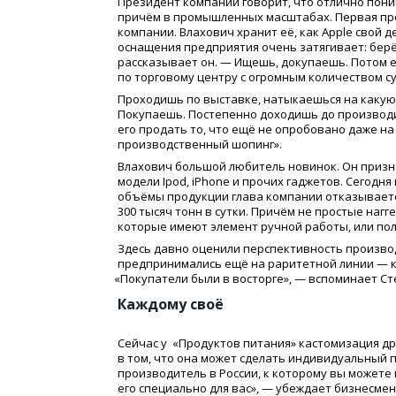
Президент компании говорит, что отлично пони
причём в промышленных масштабах. Первая про
компании. Влахович хранит её, как Apple свой 
оснащения предприятия очень затягивает: бе
рассказывает он. — Ищешь, докупаешь. Потом е
по торговому центру с огромным количеством сум
Проходишь по выставке, натыкаешься на какую-н
Покупаешь. Постепенно доходишь до производ
его продать то, что ещё не опробовано даже н
производственный шопинг».
Влахович большой любитель новинок. Он призна
модели Ipod, iPhone и прочих гаджетов. Сегодн
объёмы продукции глава компании отказываетс
300 тысяч тонн в сутки. Причём не простые наг
которые имеют элемент ручной работы, или по
Здесь давно оценили перспективность произво
предпринимались ещё на раритетной линии — к
«
Покупатели были в восторге», — вспоминает Ст
Каждому своё
Сейчас у
«
Продуктов питания» кастомизация др
в том, что она может сделать индивидуальный 
производитель в России, к которому вы можете 
его специально для вас», — убеждает бизнесмен