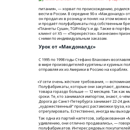
питания», — хорват по происхождению, родился 
вести в России. В середине 90-х
«
Макдоналдс» от
он продал их в розницу и понял: на этом можн
и продаёт полуфабрикаты под собственным бр
«
Планеты Суши», TGIFriday's и др. Также в портф
клиент от Х5 —
«
Перекрёсток». Бизнесмен призн
с ними по индивидуальным заказам.
Урок от
«
Макдоналдс»
С 1995 по 1998 годы Cтефано Влахович возглавл
в мире производителей курятины и куриных пол
отправляя их из Америки в Россию на кораблях.
«
У сети очень жёсткие требования, — вспомина
Полуфабрикаты, которые они закупают, должны б
товара гораздо больше — 12 месяцев. Так как м
сроки. Те, кто занимался импортом, знают, о чём
Дорога до Санкт-Петербурга занимает 22-24 дня
„художественный“ процесс растаможки груза, 
отрегулировать. Естественно, иногда мы выходи
Так одна из партий наггетсов, забракованная
«
удивлению, они отлично продавались», — говор
полуфабрикатов. Интерес рядовых покупателей