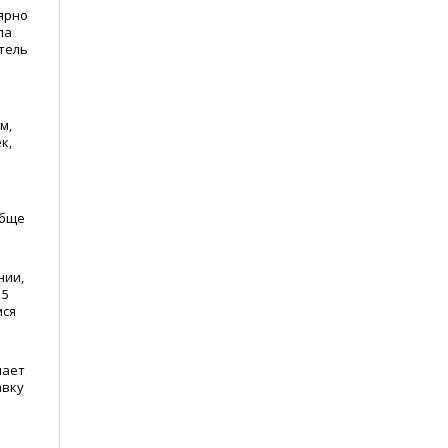
ярно
па
итель
м,
к,
обще
нии,
15
мся
мает
авку