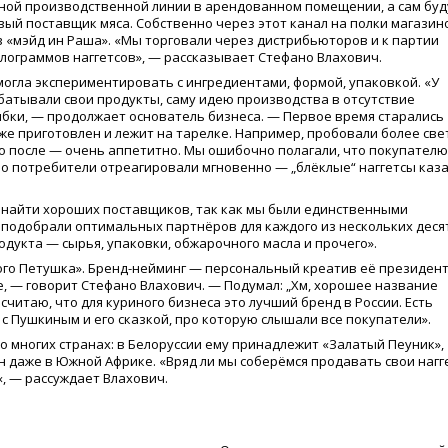
мной производственной линии в арендованном помещении, а сам бу
вый поставщик мяса. Собственно через этот канал на полки магазин
в
«
мэйд ин Раша».
«
Мы торговали через дистрибьюторов и к партии
илограммов наггетсов», — рассказывает Стефано Влахович.
могла экспериментировать с ингредиентами, формой, упаковкой.
«
У
атывали свои продукты, саму идею производства в отсутствие
бки, — продолжает основатель бизнеса. — Первое время старались
уже приготовлен и лежит на тарелке. Например, пробовали более св
но после — очень аппетитно. Мы ошибочно полагали, что покупателю
но потребители отреагировали мгновенно — „блёклые“ наггетсы каз
ь найти хороших поставщиков, так как мы были единственными
 подобрали оптимальных партнёров для каждого из нескольких деся
родукта — сырья, упаковки, обжарочного масла и прочего».
ого Петушка». Бренд-нейминг — персональный креатив её президент
е, — говорит Стефано Влахович. — Подумал: „Хм, хорошее название
 считаю, что для куриного бизнеса это лучший бренд в России. Есть
с Пушкиным и его сказкой, про которую слышали все покупатели».
 многих странах: в Белоруссии ему принадлежит
«
Залатый Пеуник»,
ан даже в Южной Африке.
«
Вряд ли мы соберёмся продавать свои нагг
«
, — рассуждает Влахович.