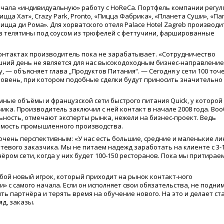
ачала
«
индивидуальную» работу с HoReCa. Портфель компании регул
ицца Хат», Crazy Park, Pronto,
«
Пицца Фабрика»,
«
Планета Суши»,
«
Па
ицца ди Рома». Для хорватского отеля Palace Hotel Zagreb производ
з телятины под соусом из трюфелей с феттучини, фаршированные
онтактах производитель пока не зарабатывает.
«
Сотрудничество
шний день не является для нас высокодоходным бизнес-направление
, — объясняет глава „Продуктов Питания“. — Сегодня у сети 100 точе
 уровень, при котором подобные сделки будут приносить значительно
мные объёмы и французской сети быстрого питания Quick, у которой
чика. Производитель заключил с ней контакт в начале 2008 года. Во
ность, отмечают эксперты рынка, нежели на бизнес-проект. Ведь
имость промышленного производства.
 очень перспективным:
«
У нас есть большие, средние и маленькие ли
тевого заказчика. Мы не питаем надежд заработать на клиенте с 3-
ёром сети, когда у них будет 100-150 ресторанов. Пока мы притирае
бой новый игрок, который приходит на рынок контакт-ного
и» с самого начала. Если он исполняет свои обязательства, не подни
ть партнёра и терять время на обучение нового. На это и делает ст
яд, заказы.