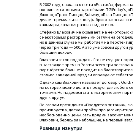
В 2002 году, с заказа от сети
«
Ростик'с», фирма н
пополняется новыми партнёрами: TGIFriday's,
«
П
Джонс»,
«
Транс Пицца», Subway,
«
Бэла Пицца»,
«
П
делает премиальные полуфабрикаты: эскалоп и
кальмары, лазанья разных видов и пр.
Стефано Влахович не скрывает: на некоторых к
с некоторыми ресторанными сетями на сегодня
но в данном случае мы работаем на перспективу
через три года — 500. А это уже совсем другой
больший доход».
Влахович готов подождать. Его не смущает скро
в настоящее время в России всего три ресторан
партнёрство больше походит на благотворитель
столько заведений вряд ли оправдают себесто
Однако сам Влахович называет договор с Quick
на которых можно делать продукт для любого се
точками. Но надеемся стать историческим партн
друг к другу».
По словам президента
«
Продуктов питания», лю
производства, должен пройти процесс
«
притирк
необоснованно цены, сеть вряд ли захочет меня
Влахович, берясь за небольшие, на первый взгл
Розница изнутри