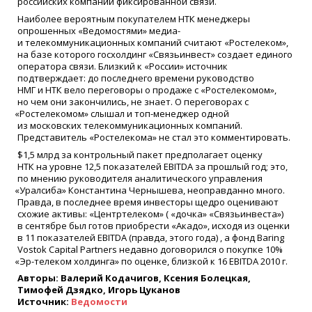
российских компаний фиксированной связи.
Наиболее вероятным покупателем НТК менеджеры
опрошенных
«
Ведомостями» медиа-
и телекоммуникационных компаний считают
«
Ростелеком»,
на базе которого госхолдинг
«
Связьинвест» создает единого
оператора связи. Близкий к
«
России» источник
подтверждает: до последнего времени руководство
НМГ и НТК вело переговоры о продаже с
«
Ростелекомом»,
но чем они закончились, не знает. О переговорах с
«
Ростелекомом» слышал и топ-менеджер одной
из московских телекоммуникационных компаний.
Представитель
«
Ростелекома» не стал это комментировать.
$1,5 млрд за контрольный пакет предполагает оценку
НТК на уровне 12,5 показателей EBITDA за прошлый год; это,
по мнению руководителя аналитического управления
«
Уралсиба» Константина Чернышева, неоправданно много.
Правда, в последнее время инвесторы щедро оценивают
схожие активы:
«
Центртелеком»
(
«
дочка»
«
Связьинвеста»)
в сентябре был готов приобрести
«
Акадо», исходя из оценки
в 11 показателей EBITDA
(
правда, этого года) , а фонд Baring
Vostok Capital Partners недавно договорился о покупке 10%
«
Эр-телеком холдинга» по оценке, близкой к 16 EBITDA 2010 г.
Авторы: Валерий Кодачигов, Ксения Болецкая,
Тимофей Дзядко, Игорь Цуканов
Источник:
Ведомости