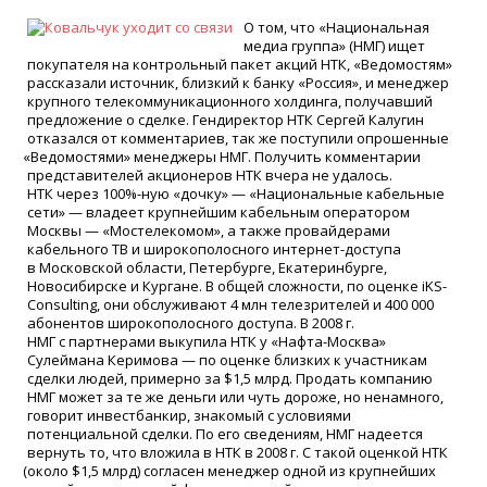
О том, что
«
Национальная
медиа группа»
(
НМГ) ищет
покупателя на контрольный пакет акций НТК,
«
Ведомостям»
рассказали источник, близкий к банку
«
Россия», и менеджер
крупного телекоммуникационного холдинга, получавший
предложение о сделке. Гендиректор НТК Сергей Калугин
отказался от комментариев, так же поступили опрошенные
«
Ведомостями» менеджеры НМГ. Получить комментарии
представителей акционеров НТК вчера не удалось.
НТК через 100%-ную
«
дочку» —
«
Национальные кабельные
сети» — владеет крупнейшим кабельным оператором
Москвы —
«
Мостелекомом», а также провайдерами
кабельного ТВ и широкополосного интернет-доступа
в Московской области, Петербурге, Екатеринбурге,
Новосибирске и Кургане. В общей сложности, по оценке iKS-
Consulting, они обслуживают 4 млн телезрителей и 400 000
абонентов широкополосного доступа. В 2008 г.
НМГ с партнерами выкупила НТК у
«
Нафта-Москва»
Сулеймана Керимова — по оценке близких к участникам
сделки людей, примерно за $1,5 млрд. Продать компанию
НМГ может за те же деньги или чуть дороже, но ненамного,
говорит инвестбанкир, знакомый с условиями
потенциальной сделки. По его сведениям, НМГ надеется
вернуть то, что вложила в НТК в 2008 г. С такой оценкой НТК
(
около $1,5 млрд) согласен менеджер одной из крупнейших