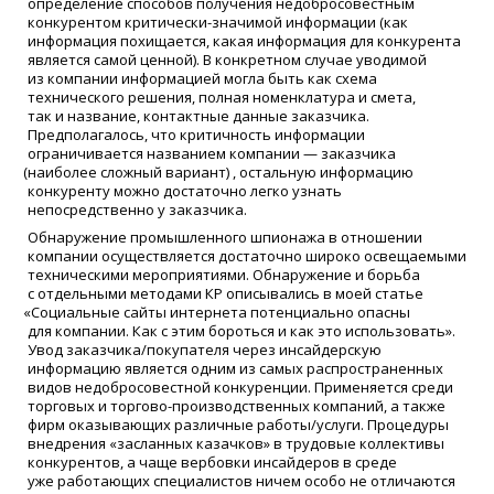
определение способов получения недобросовестным
конкурентом критически-значимой информации
(
как
информация похищается, какая информация для конкурента
является самой ценной). В конкретном случае уводимой
из компании информацией могла быть как схема
технического решения, полная номенклатура и смета,
так и название, контактные данные заказчика.
Предполагалось, что критичность информации
ограничивается названием компании — заказчика
(
наиболее сложный вариант) , остальную информацию
конкуренту можно достаточно легко узнать
непосредственно у заказчика.
Обнаружение промышленного шпионажа в отношении
компании осуществляется достаточно широко освещаемыми
техническими мероприятиями. Обнаружение и борьба
с отдельными методами КР описывались в моей статье
«
Социальные сайты интернета потенциально опасны
для компании. Как с этим бороться и как это использовать».
Увод заказчика/покупателя через инсайдерскую
информацию является одним из самых распространенных
видов недобросовестной конкуренции. Применяется среди
торговых и торгово-производственных компаний, а также
фирм оказывающих различные работы/услуги. Процедуры
внедрения
«
засланных казачков» в трудовые коллективы
конкурентов, а чаще вербовки инсайдеров в среде
уже работающих специалистов ничем особо не отличаются