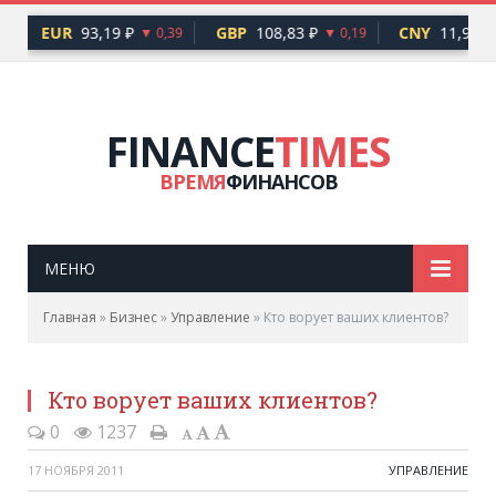
EUR
93,19 ₽
GBP
108,83 ₽
CNY
11,97 ₽
▼ 0,39
▼ 0,19
FINANCE
TIMES
ВРЕМЯ
ФИНАНСОВ
МЕНЮ
Главная
»
Бизнес
»
Управление
»
Кто ворует ваших клиентов?
Кто ворует ваших клиентов?
0
1237
17 НОЯБРЯ 2011
УПРАВЛЕНИЕ