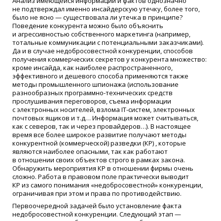
Анализ имеющейся информации и фактов однозначно
не подтверждал именно инсайдерскую утечку, более того,
было не ясно — существовала ли утечка в принципе?
Поведение конкурента можно было объяснить
и агрессивностью собственного маркетинга
(
например,
тотальные коммуникации с потенциальными заказчиками).
Да и в случае недобросовестной конкуренции, способов
получения коммерческих секретов у конкурента множество:
кроме инсайда, как наиболее распространенного,
эффективного и дешевого способа применяются также
методы промышленного шпионажа
(
использование
разнообразных программно-технических средств
прослушивания переговоров, съема информации
с электронных носителей, взлома IT-систем, электронных
почтовых ящиков и т.д… Информация может считываться,
как с северов, так и через провайдеров…). В настоящее
время все более широкое развитие получают методы
конкурентной
(
коммерческой) разведки
(
КР) , которые
являются наиболее опасными, так как работают
в отношении своих объектов строго в рамках закона.
Обнаружить мероприятия КР в отношении фирмы очень
сложно. Работа в правовом поле практически выводит
КР из самого понимания
«
недобросовестной» конкуренции,
ограничивая при этом и права по противодействию.
Первоочередной задачей было установление факта
недобросовестной конкуренции. Следующий этап —