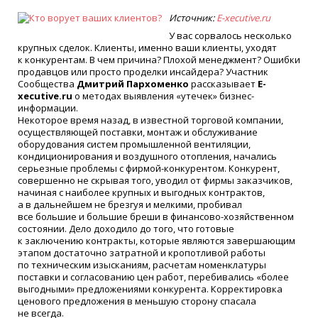
Источник:
E-xecutive.ru
У вас сорвалось несколько
крупных сделок. Клиенты, именно ваши клиенты, уходят
к конкурентам. В чем причина? Плохой менеджмент? Ошибки
продавцов или просто проделки инсайдера? Участник
Сообщества
Дмитрий Пархоменко
рассказывает
E-
xecutive.ru
о методах выявления
«
утечек» бизнес-
информации.
Некоторое время назад, в известной торговой компании,
осуществляющей поставки, монтаж и обслуживание
оборудования систем промышленной вентиляции,
кондиционирования и воздушного отопления, начались
серьезные проблемы с фирмой-конкурентом. Конкурент,
совершенно не скрывая того, уводил от фирмы заказчиков,
начиная с наиболее крупных и выгодных контрактов,
а в дальнейшем не брезгуя и мелкими, пробивал
все большие и большие бреши в финансово-хозяйственном
состоянии. Дело доходило до того, что готовые
к заключению контракты, которые являются завершающим
этапом достаточно затратной и кропотливой работы
по техническим изысканиям, расчетам номенклатуры
поставки и согласованию цен работ, перебивались
«
более
выгодными» предложениями конкурента. Корректировка
ценового предложения в меньшую сторону спасала
не всегда.