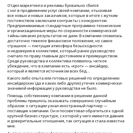
Отдел маркетинга и рекламы буквально сбился
с ног в продвижении услуг своей компании, отыскивая
все новых и новых заказчиков, которые в итоге с жутким
постоянством заключали контракты с конкурентом.
Предпринимаемые стандартные программно-технические
и организационные меры по сохранности коммерческой
тайны никаких результатов не дали. В компании сложилась
достаточно тяжелое финансовое положение, но самое
страшное — гнетущая атмосфера безысходности
и недоверия в коллективе, который ранее руководство
считало по праву главным достоянием и преимуществом.
Среди руководства и коллектива появилось четкое
убеждение, что в компании есть
«
крот» — инсайдер,
который и является источником всех бед…
Какого либо опыта или готовых решений по определению
инсайдерских
(
да и каких либо других) утечек коммерчески-
значимой информации у руководства не было.
Помощь собственнику компании в решении данной
проблемы пришлось оказывать совершенно случайным
образом: о ситуации узнал иностранный партнер —
поставщик компании. Он и посоветовал обратиться к одной
крупной бизнес-структуре, с которой у него имеются давние
и доверительные отношения, так ситуация и стала известна
мне.