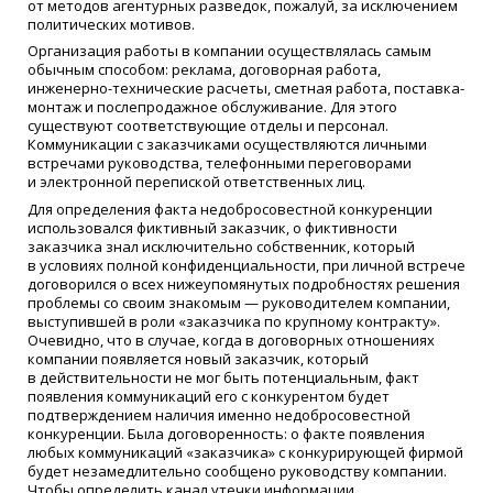
от методов агентурных разведок, пожалуй, за исключением
политических мотивов.
Организация работы в компании осуществлялась самым
обычным способом: реклама, договорная работа,
инженерно-технические расчеты, сметная работа, поставка-
монтаж и послепродажное обслуживание. Для этого
существуют соответствующие отделы и персонал.
Коммуникации с заказчиками осуществляются личными
встречами руководства, телефонными переговорами
и электронной перепиской ответственных лиц.
Для определения факта недобросовестной конкуренции
использовался фиктивный заказчик, о фиктивности
заказчика знал исключительно собственник, который
в условиях полной конфиденциальности, при личной встрече
договорился о всех нижеупомянутых подробностях решения
проблемы со своим знакомым — руководителем компании,
выступившей в роли
«
заказчика по крупному контракту».
Очевидно, что в случае, когда в договорных отношениях
компании появляется новый заказчик, который
в действительности не мог быть потенциальным, факт
появления коммуникаций его с конкурентом будет
подтверждением наличия именно недобросовестной
конкуренции. Была договоренность: о факте появления
любых коммуникаций
«
заказчика» с конкурирующей фирмой
будет незамедлительно сообщено руководству компании.
Чтобы определить канал утечки информации,