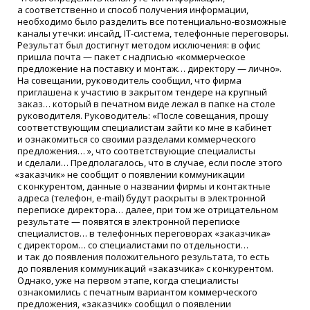
а соответственно и способ получения информации,
необходимо было разделить все потенциально-возможные
каналы утечки: инсайд, IT-система, телефонные переговоры.
Результат был достигнут методом исключения: в офис
пришла почта — пакет с надписью
«
коммерческое
предложение на поставку и монтаж… директору — лично».
На совещании, руководитель сообщил, что фирма
приглашена к участию в закрытом тендере на крупный
заказ… который в печатном виде лежал в папке на столе
руководителя. Руководитель:
«
После совещания, прошу
соответствующим специалистам зайти ко мне в кабинет
и ознакомиться со своими разделами коммерческого
предложения… », что соответствующие специалисты
и сделали… Предполагалось, что в случае, если после этого
«
заказчик» не сообщит о появлении коммуникации
с конкурентом, данные о названии фирмы и контактные
адреса
(
телефон, e-mail) будут раскрыты в электронной
переписке директора… далее, при том же отрицательном
результате — появятся в электронной переписке
специалистов… в телефонных переговорах
«
заказчика»
с директором… со специалистами по отдельности…
и так до появления положительного результата, то есть
до появления коммуникаций
«
заказчика» с конкурентом.
Однако, уже на первом этапе, когда специалисты
ознакомились с печатным вариантом коммерческого
предложения,
«
заказчик» сообщил о появлении