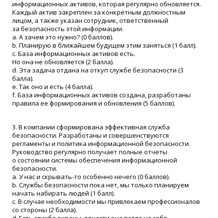
информационных активов, которая регулярно обновляется.
Каждый актив закреплен за конкретным должностным
лицом, а также указан сотрудник, ответственный
за безопасность этой информации.
a. А зачем это нужно?
(0
баллов).
b. Планирую в ближайшем будущем этим заняться
(1
балл).
c. База информационных активов есть.
Но она не обновляется
(2
балла).
d. Эта задача отдана на откуп службе безопасности
(3
балла).
e. Так оно и есть
(4
балла).
f. База информационных активов создана, разработаны
правила ее формирования и обновления
(5
баллов).
3. В компании сформирована эффективная служба
безопасности. Разработаны и совершенствуются
регламенты и политика информационной безопасности.
Руководство регулярно получает полные отчеты
о состоянии системы обеспечения информационной
безопасности.
a. У нас и скрывать-то особенно нечего
(0
баллов).
b. Службы безопасности пока нет, мы только планируем
начать набирать людей
(1
балл).
c. В случае необходимости мы привлекаем профессионалов
со стороны
(2
балла).