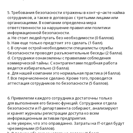
5. Требования безопасности отражены в конт¬р¬акте найма
сотрудников, а также в договорах с третьими лицами или
организациями. В компании определена мера
ответственности за нарушение правил или политики
информационной безопасности.
a. Не стоит людей пугать без необходимости
(0
баллов).
b. Нам еще только предстоит это сделать
(1
балл).
c. В случае острой необходимости специалисты службы
безопасности проводят разъяснительные беседы
(2
балла).
d. Сотрудники ознакомлены с правилами соблюдения
коммерческой тайны. С контрагентами подобная работа
ведется избирательно
(3
балла).
e. Для нашей компании это нормальная практика
(4
балла).
f. Все перечисленное сделано. Кроме того, проводится
аттестация сотрудников по безопасности
(5
баллов).
6. Привилегии каждого сотрудника достаточны только
для выполнения его бизнес-функций. Сотрудники отдела
безопасности и IT-департамента собирают, анализируют
и хранят журналы регистрации доступа ко всем
информационным активам предприятия.
a. Не уверен, что это оправданно. Затраты на IT-отдел будут
чрезмерными
(0
баллов).