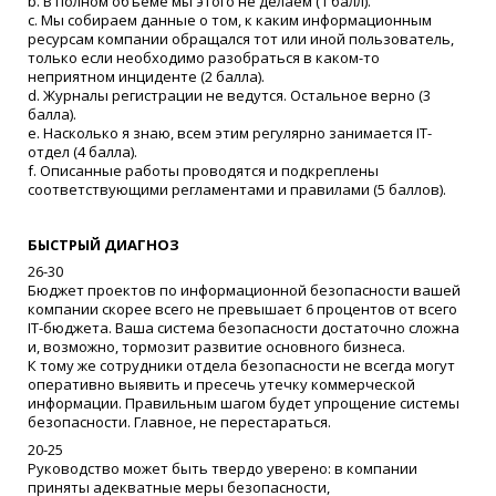
b. В полном объеме мы этого не делаем
(1
балл).
c. Мы собираем данные о том, к каким информационным
ресурсам компании обращался тот или иной пользователь,
только если необходимо разобраться в каком-то
неприятном инциденте
(2
балла).
d. Журналы регистрации не ведутся. Остальное верно
(3
балла).
e. Насколько я знаю, всем этим регулярно занимается IT-
отдел
(4
балла).
f. Описанные работы проводятся и подкреплены
соответствующими регламентами и правилами
(5
баллов).
БЫСТРЫЙ ДИАГНОЗ
26-30
Бюджет проектов по информационной безопасности вашей
компании скорее всего не превышает 6 процентов от всего
IT-бюджета. Ваша система безопасности достаточно сложна
и, возможно, тормозит развитие основного бизнеса.
К тому же сотрудники отдела безопасности не всегда могут
оперативно выявить и пресечь утечку коммерческой
информации. Правильным шагом будет упрощение системы
безопасности. Главное, не перестараться.
20-25
Руководство может быть твердо уверено: в компании
приняты адекватные меры безопасности,