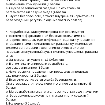
d. Есть служба охраны, отчасти она взяла на себя
выполнение этих функций
(3
балла).
e. Служба безопасности создана. Но отчетов или
регламентов ни разу не видел
(4
балла).
f. Служба безопасности, а также внутренняя нормативная
база созданы и регулярно оцениваются
(5
баллов).
4. Разработана, задокументирована и реализуется
стратегия информационной безопасности. А именно:
внедрены процессы идентификации, оценки и управления
операционными и финансовыми рисками; функционирует
система регистрации и хранения ключевых рисков;
проводится внутренний аудит системы управления рисками
и т.д.
a. Зачем все так усложнять?
(0
баллов).
b. В этом году планировали разработать
все вышеописанное
(1
балл).
c. Некоторые из предложенных процессов и процедур
уже реализованы
(2
балла).
d. Всем этим занимается служба безопасности.
Она утверждает, что все перечисленное выполняется
(3
балла).
e. Мы разработали стратегию, но заниматься еще и аудитом
информационных рисков нет ни желания, ни средств
(4
балла).
f. Все верно
(5
баллов).