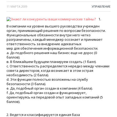
11 МАРТА 2009
УПРАВЛЕНИЕ
1.
В компании на уровне высшего руководства учрежден
орган, принимающий решения по вопросам безопасности.
Функциональные обязанности внутри него четко
разграничены, каждый менеджер осознает и принимает
ответственность за внедрение адекватных
мер для обеспечения информационной безопасности.
а. До подобного решения наш бизнес еще не дорос
(0
баллов).
в. В ближайшем будущем планируем создать
(1
балл).
с. Ответственность распределяется нередко между членами
совета директоров, когда возникает в этом острая
необходимость
(2
балла).
d. Эти функции полностью возложены на службу
безопасности
(3
балла).
e. Да, подобный орган создан в компании
(4
балла).
f. Да, подобный орган создан и функционирует,
ориентируясь на передовой опыт западных компаний
(5
баллов).
2. Ведется и классифицируется единая база