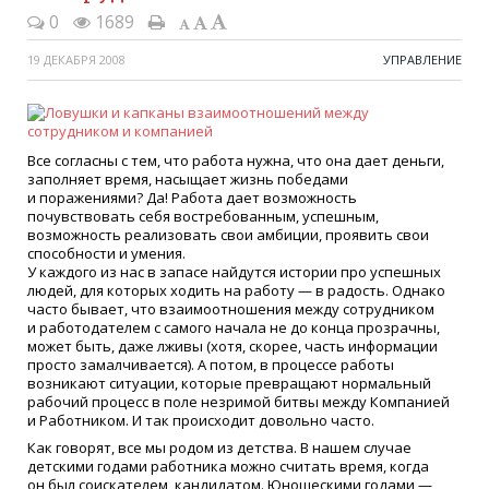
0
1689
19 ДЕКАБРЯ 2008
УПРАВЛЕНИЕ
Все согласны с тем, что работа нужна, что она дает деньги,
заполняет время, насыщает жизнь победами
и поражениями? Да! Работа дает возможность
почувствовать себя востребованным, успешным,
возможность реализовать свои амбиции, проявить свои
способности и умения.
У каждого из нас в запасе найдутся истории про успешных
людей, для которых ходить на работу — в радость. Однако
часто бывает, что взаимоотношения между сотрудником
и работодателем с самого начала не до конца прозрачны,
может быть, даже лживы
(
хотя, скорее, часть информации
просто замалчивается). А потом, в процессе работы
возникают ситуации, которые превращают нормальный
рабочий процесс в поле незримой битвы между Компанией
и Работником. И так происходит довольно часто.
Как говорят, все мы родом из детства. В нашем случае
детскими годами работника можно считать время, когда
он был соискателем, кандидатом. Юношескими годами —