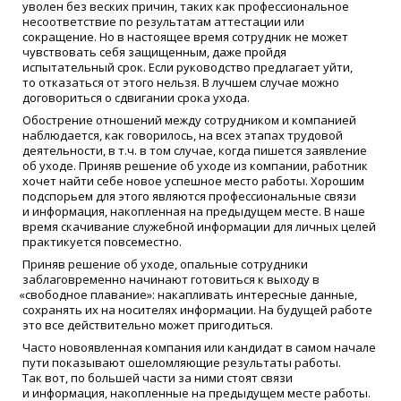
уволен без веских причин, таких как профессиональное
несоответствие по результатам аттестации или
сокращение. Но в настоящее время сотрудник не может
чувствовать себя защищенным, даже пройдя
испытательный срок. Если руководство предлагает уйти,
то отказаться от этого нельзя. В лучшем случае можно
договориться о сдвигании срока ухода.
Обострение отношений между сотрудником и компанией
наблюдается, как говорилось, на всех этапах трудовой
деятельности, в т.ч. в том случае, когда пишется заявление
об уходе. Приняв решение об уходе из компании, работник
хочет найти себе новое успешное место работы. Хорошим
подспорьем для этого являются профессиональные связи
и информация, накопленная на предыдущем месте. В наше
время скачивание служебной информации для личных целей
практикуется повсеместно.
Приняв решение об уходе, опальные сотрудники
заблаговременно начинают готовиться к выходу в
«
свободное плавание»: накапливать интересные данные,
сохранять их на носителях информации. На будущей работе
это все действительно может пригодиться.
Часто новоявленная компания или кандидат в самом начале
пути показывают ошеломляющие результаты работы.
Так вот, по большей части за ними стоят связи
и информация, накопленные на предыдущем месте работы.