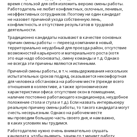
время с пользой для себя изложить версию смены работы.
Работодатель не любит конфликтных, склочных, ленивых,
неэффективных сотрудников. Поэтому ни один кандидат
не назовет причиной ухода собственную лень,
конфликтность и отсутствие результатов в трудовой
деятельности.
Традиционно кандидаты называют в качестве основных
причин смены работы — переезд компании в новый,
территориально неудобный для проезда район, отсутствие
возможностей карьерного и материального роста
(
хотя
это еще надо обосновать) , смену команды и т.д. Однако
не всегда эти причины являются истинными.
Причиной смены работы, в т.ч. невыдерживания нескольких
испытательных сроков подряд, оказывается некомфортная
для человека обстановка на рабочем месте
(
прежде всего
отношения в коллективе, а также эргономические
характеристики офиса: отсутствие окон в помещении,
наличие постоянно работающего кондиционера, неудобное
положение стола и стула и т.д.). Если назвать интервьюеру
реальную причину смены работы, то такого кандидата могут
счесть несерьезным. Однако на рабочем месте
мы проводим большую часть своего дня, и нам важно,
в каких условиях мы трудимся.
Работодателю нужно очень внимательно слушать
кандидата, чтобы выявить, за
чем-то
т меняет работу,