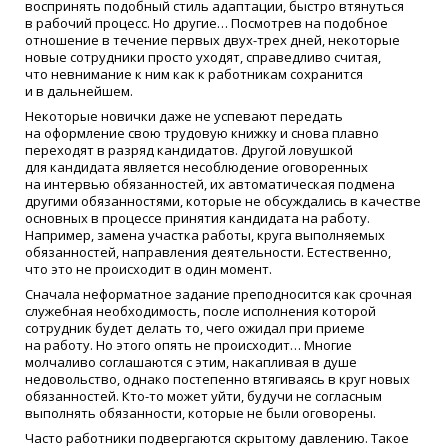
воспринять подобный стиль адаптации, быстро втянуться
в рабочий процесс. Но другие… Посмотрев на подобное
отношение в течение первых двух-трех дней, некоторые
новые сотрудники просто уходят, справедливо считая,
что невнимание к ним как к работникам сохранится
и в дальнейшем.
Некоторые новички даже не успевают передать
на оформление свою трудовую книжку и снова плавно
переходят в разряд кандидатов. Другой ловушкой
для кандидата является несоблюдение оговоренных
на интервью обязанностей, их автоматическая подмена
другими обязанностями, которые не обсуждались в качестве
основных в процессе принятия кандидата на работу.
Например, замена участка работы, круга выполняемых
обязанностей, направления деятельности. Естественно,
что это не происходит в один момент.
Сначала неформатное задание преподносится как срочная
служебная необходимость, после исполнения которой
сотрудник будет делать то, чего ожидал при приеме
на работу. Но этого опять не происходит… Многие
молчаливо соглашаются с этим, накапливая в душе
недовольство, однако постепенно втягиваясь в круг новых
обязанностей. Кто-то может уйти, будучи не согласным
выполнять обязанности, которые не были оговорены.
Часто работники подвергаются скрытому давлению. Такое