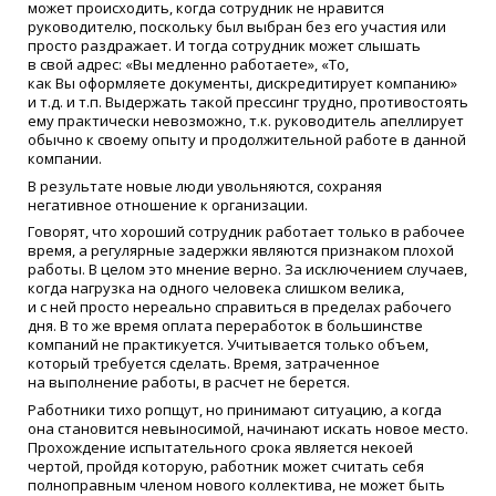
может происходить, когда сотрудник не нравится
руководителю, поскольку был выбран без его участия или
просто раздражает. И тогда сотрудник может слышать
в свой адрес:
«
Вы медленно работаете»,
«
То,
как Вы оформляете документы, дискредитирует компанию»
и т.д. и т.п. Выдержать такой прессинг трудно, противостоять
ему практически невозможно, т.к. руководитель апеллирует
обычно к своему опыту и продолжительной работе в данной
компании.
В результате новые люди увольняются, сохраняя
негативное отношение к организации.
Говорят, что хороший сотрудник работает только в рабочее
время, а регулярные задержки являются признаком плохой
работы. В целом это мнение верно. За исключением случаев,
когда нагрузка на одного человека слишком велика,
и с ней просто нереально справиться в пределах рабочего
дня. В то же время оплата переработок в большинстве
компаний не практикуется. Учитывается только объем,
который требуется сделать. Время, затраченное
на выполнение работы, в расчет не берется.
Работники тихо ропщут, но принимают ситуацию, а когда
она становится невыносимой, начинают искать новое место.
Прохождение испытательного срока является некоей
чертой, пройдя которую, работник может считать себя
полноправным членом нового коллектива, не может быть