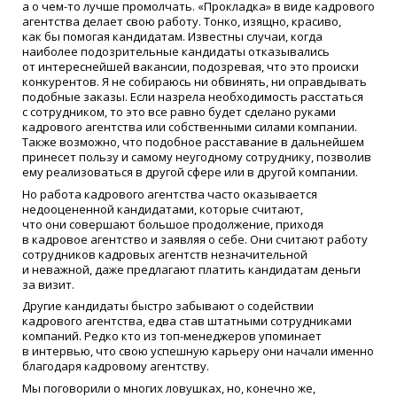
а о
чем-то
лучше промолчать.
«
Прокладка» в виде кадрового
агентства делает свою работу. Тонко, изящно, красиво,
как бы помогая кандидатам. Известны случаи, когда
наиболее подозрительные кандидаты отказывались
от интереснейшей вакансии, подозревая, что это происки
конкурентов. Я не собираюсь ни обвинять, ни оправдывать
подобные заказы. Если назрела необходимость расстаться
с сотрудником, то это все равно будет сделано руками
кадрового агентства или собственными силами компании.
Также возможно, что подобное расставание в дальнейшем
принесет пользу и самому неугодному сотруднику, позволив
ему реализоваться в другой сфере или в другой компании.
Но работа кадрового агентства часто оказывается
недооцененной кандидатами, которые считают,
что они совершают большое продолжение, приходя
в кадровое агентство и заявляя о себе. Они считают работу
сотрудников кадровых агентств незначительной
и неважной, даже предлагают платить кандидатам деньги
за визит.
Другие кандидаты быстро забывают о cодействии
кадрового агентства, едва став штатными сотрудниками
компаний. Редко кто из топ-менеджеров упоминает
в интервью, что свою успешную карьеру они начали именно
благодаря кадровому агентству.
Мы поговорили о многих ловушках, но, конечно же,