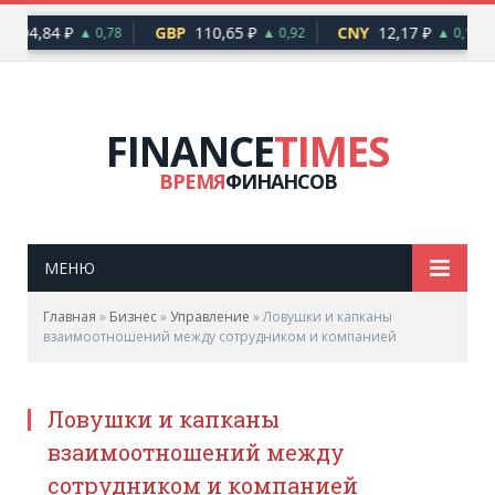
94,84 ₽
GBP
110,65 ₽
CNY
12,17 ₽
▲ 0,78
▲ 0,92
▲ 0,10
FINANCE
TIMES
ВРЕМЯ
ФИНАНСОВ
МЕНЮ
Главная
»
Бизнес
»
Управление
»
Ловушки и капканы
взаимоотношений между сотрудником и компанией
Ловушки и капканы
взаимоотношений между
сотрудником и компанией