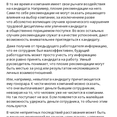
В то же время и компания имеет свои рычаги воздействия
на кандидата. Например, плохие рекомендации на него.
Сами по себе рекомендации не могут оказать решающего
влияния на выбор компании, за исключением разве
что абсолютно вопиющих случаев хронического нарушения
трудовой дисциплины или уличения кандидата
в общественно порицаемом поступке. Во всех остальных
случаях рекомендации служат в качестве успокоения, дают
возможность внимательнее приглядеться к кандидату.
Даже получив от предыдущего работодателя информацию,
что ее сотрудник был малоэффективен, будущий
работодатель может просто учесть эту информацию
и все равно принять кандидата на работу. Умный
руководитель понимает, что плохие рекомендации могут
быть местью за уход или результатом несложившихся
личных взаимоотношений.
Или, например, невыплата кандидату причитающегося
ему гонорара. К чести многих компаний можно сказать,
что они выплачивают деньги бывшим сотрудникам,
невзирая на то, что человек уже не числится в компании.
Но так поступают не все. Если появляется хоть малейшая
возможность удержать деньги сотрудника, то обычно этим
пользуются.
В числе неприятных последствий расставания может быть
и лишение привилегий по социальному пакету, например