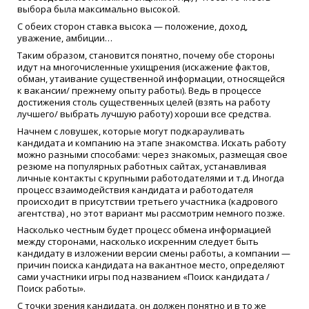
выбора была максимально высокой.
С обеих сторон ставка высока — положение, доход,
уважение, амбиции…
Таким образом, становится понятно, почему обе стороны
идут на многочисленные ухищрения
(
искажение фактов,
обман, утаивание существенной информации, относящейся
к вакансии/ прежнему опыту работы). Ведь в процессе
достижения столь существенных целей
(
взять на работу
лучшего/ выбрать лучшую работу) хороши все средства.
Начнем с ловушек, которые могут подкарауливать
кандидата и компанию на этапе знакомства. Искать работу
можно разными способами: через знакомых, размещая свое
резюме на популярных работных сайтах, устанавливая
личные контакты с крупными работодателями и т.д. Иногда
процесс взаимодействия кандидата и работодателя
происходит в присутствии третьего участника
(
кадрового
агентства) , но этот вариант мы рассмотрим немного позже.
Насколько честным будет процесс обмена информацией
между сторонами, насколько искренним следует быть
кандидату в изложении версии смены работы, а компании —
причин поиска кандидата на вакантное место, определяют
сами участники игры под названием
«
Поиск кандидата /
Поиск работы».
С точки зрения кандидата, он должен понятно и в то же