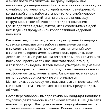
а выявляются эти симптомы не сразу. Непрерывно
возникающие неприятные обстоятельства сначала кажутся
случайностью, мелочью, которой можно пренебречь. Но,
когда такой стиль работы становится системой, человек
принимает решение уйти, а на его место вновь ищут
сотрудника. Такое обычно происходит в компаниях,
где не дорожат людьми, считая, что незаменимых людей
нет, и где нет продуманной корпоративной кадровой
политики.
Как известно, по законодательству выбранный кандидат
сразу же зачисляется на работу с внесением записи
в трудовую книжку. Он проходит испытательный срок,
в течение которого имеет возможность проявить свои
деловые навыки и умения. На сегодня во многих компаниях
появилась практика так называемого пробного дня,
а то и пробной недели. В этом можно усмотреть ущемление
трудовых прав работника, т.к. подобные отношения никак
не оформляются документально. А в случае, если кандидат
не понравился, зачастую и не оплачиваются.
Мы не призываем сразу же отказываться от предложений,
где такая практика имеет место, но хотим предупредить
об этом.
После переговоров и выбора компании кандидат начинает
трудовую деятельность в новом коллективе. Ощущать себя
новичком трудно. Вокруг все новое: люди, рабочее место,
установленные правила общения. Процесс адаптации