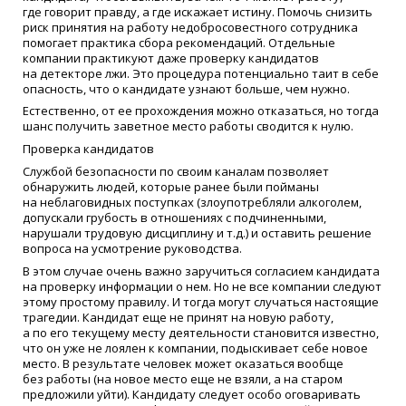
где говорит правду, а где искажает истину. Помочь снизить
риск принятия на работу недобросовестного сотрудника
помогает практика сбора рекомендаций. Отдельные
компании практикуют даже проверку кандидатов
на детекторе лжи. Это процедура потенциально таит в себе
опасность, что о кандидате узнают больше, чем нужно.
Естественно, от ее прохождения можно отказаться, но тогда
шанс получить заветное место работы сводится к нулю.
Проверка кандидатов
Службой безопасности по своим каналам позволяет
обнаружить людей, которые ранее были пойманы
на неблаговидных поступках
(
злоупотребляли алкоголем,
допускали грубость в отношениях с подчиненными,
нарушали трудовую дисциплину и т.д.) и оставить решение
вопроса на усмотрение руководства.
В этом случае очень важно заручиться согласием кандидата
на проверку информации о нем. Но не все компании следуют
этому простому правилу. И тогда могут случаться настоящие
трагедии. Кандидат еще не принят на новую работу,
а по его текущему месту деятельности становится известно,
что он уже не лоялен к компании, подыскивает себе новое
место. В результате человек может оказаться вообще
без работы
(
на новое место еще не взяли, а на старом
предложили уйти). Кандидату следует особо оговаривать