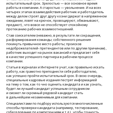
испытательный срок. Зрелостью — все основное время
работы в компании. А старостью — увольнение. И на всех
четырех этапах взаимодействия работник и работодатель
между делом строят друг другу козни
(
держат в напряженном
ожидании, ловят на крючок, провоцируют, обманывают,
предают) , что вовсе не способствует спокойному
протеканию рабочих взаимоотношений.
Став соискателем
(
неважно, в результате ли сокращения,
расформирования команды; собственного решения
покинуть привычное место работы; происков
недоброжелателей- претендентов или по другим причинам) ,
работник выходит на рынок вакансий и предлагает себя
в качестве успешного партнера в рабочем процессе
компании.
Статьи в журналах и Интернете учат, как правильно искать
работу, как грамотно преподнести себя работодателю,
как успешно пройти испытательный срок. В свою очередь,
специальные кадровые издания пестрят информацией
на тему о том,
как-то
чно оценить кандидата и как узнать,
будет ли лучший кандидат успешным сотрудником
и сможет ли скромный рядовой кандидат стать
в дальнейшем незаменимым для компании.
Специалистами по подбору используются многочисленные
способы проверки кандидата
(
например, тестирование,
собеседование по компетенциям и т.д.) , чтобы точность