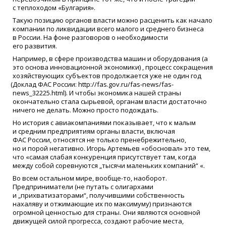
с теплоходом
«
Булгария».
Такую позицию органов власти можно расценить как начало
компании по ликвидации всего малого и среднего бизнеса
в России. На фоне разговоров о необходимости
его развития.
Например, в сфере производства машин и оборудования
(
а
это основа инновационной экономики) , процесс сокращения
хозяйствующих субъектов продолжается уже не один год
(
Доклад ФАС России: http://fas.gov.ru/fas-news/fas-
news_32225.html). И чтобы экономика нашей страны
окончательно стала сырьевой, органам власти достаточно
ничего не делать. Можно просто подождать.
Но история с авиакомпаниями показывает, что к малым
и средним предприятиям органы власти, включая
ФАС России, относятся не только пренебрежительно,
но и порой негативно. Игорь Артемьев
«
обосновал» это тем,
что
«
самая слабая конкуренция присутствует там, когда
между собой соревнуются „тысячи маленьких компаний“
«
.
Во всем остальном мире, вообще-то, наоборот.
Предприниматели
(
не путать с олигархами
и „прихватизаторами“, получившими собственность
нахаляву и отжимающие их по максимуму) признаются
огромной ценностью для страны. Они являются основной
движущей силой прогресса, создают рабочие места,