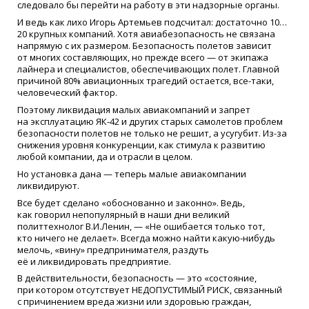
следовало бы перейти на работу в эти надзорные органы.
И ведь как лихо Игорь Артемьев подсчитал: достаточно 10…
20 крупных компаний. Хотя авиабезопасность не связана
напрямую с их размером. Безопасность полетов зависит
от многих составляющих, но прежде всего — от экипажа
лайнера и специалистов, обеспечивающих полет. Главной
причиной 80% авиационных трагедий остается, все-таки,
человеческий фактор.
Поэтому ликвидация малых авиакомпаний и запрет
на эксплуатацию ЯК-42 и других старых самолетов проблем
безопасности полетов не только не решит, а усугубит. Из-за
снижения уровня конкуренции, как стимула к развитию
любой компании, да и отрасли в целом.
Но установка дана — теперь малые авиакомпании
ликвидируют.
Все будет сделано
«
обоснованно и законно». Ведь,
как говорил непопулярный в наши дни великий
политтехнолог В.И.Ленин, —
«
Не ошибается только тот,
кто ничего не делает». Всегда можно найти какую-нибудь
мелочь,
«
вину» предпринимателя, раздуть
её и ликвидировать предприятие.
В действительности, безопасность — это
«
состояние,
при котором отсутствует НЕДОПУСТИМЫЙ РИСК, связанный
с причинением вреда жизни или здоровью граждан,