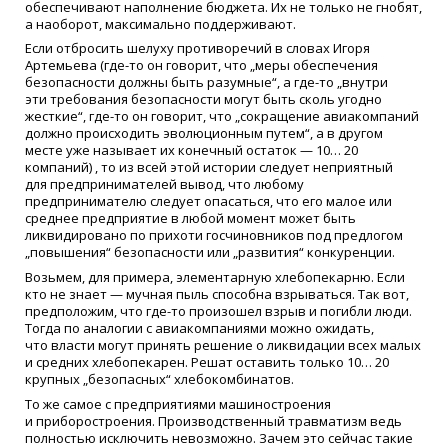
обеспечивают наполнение бюджета. Их не только не гнобят,
а наоборот, максимально поддерживают.
Если отбросить шелуху противоречий в словах Игоря
Артемьева
(
где-то
он говорит, что „меры обеспечения
безопасности должны быть разумные“, а
где-то
„внутри
эти требования безопасности могут быть сколь угодно
жесткие“,
где-то
он говорит, что „сокращение авиакомпаний
должно происходить эволюционным путем“, а в другом
месте уже называет их конечный остаток — 10… 20
компаний) , то из всей этой истории следует неприятный
для предпринимателей вывод, что любому
предпринимателю следует опасаться, что его малое или
среднее предприятие в любой момент может быть
ликвидировано по прихоти госчиновников под предлогом
„повышения“ безопасности или „развития“ конкуренции.
Возьмем, для примера, элементарную хлебопекарню. Если
кто не знает — мучная пыль способна взрываться. Так вот,
предположим, что
где-то
произошел взрыв и погибли люди.
Тогда по аналогии с авиакомпаниями можно ожидать,
что власти могут принять решение о ликвидации всех малых
и средних хлебопекарен. Решат оставить только 10… 20
крупных „безопасных“ хлебокомбинатов.
То же самое с предприятиями машиностроения
и приборостроения. Производственный травматизм ведь
полностью исключить невозможно. Зачем это сейчас такие