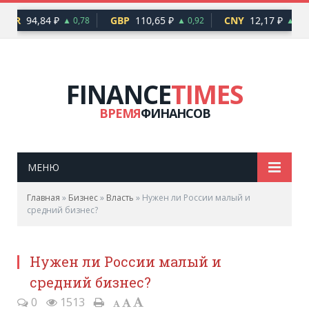
EUR
94,84 ₽
GBP
110,65 ₽
CNY
12,17 ₽
▲ 0,78
▲ 0,92
▲ 0,10
FINANCE
TIMES
ВРЕМЯ
ФИНАНСОВ
МЕНЮ
Главная
»
Бизнес
»
Власть
»
Нужен ли России малый и
средний бизнес?
Нужен ли России малый и
средний бизнес?
0
1513