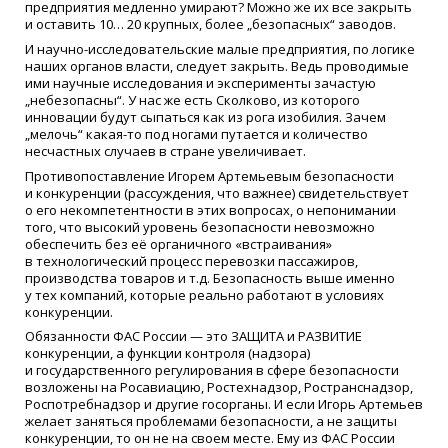
предприятия медленно умирают? Можно же их все закрыть
и оставить 10… 20 крупных, более „безопасных“ заводов.
И научно-исследовательские малые предприятия, по логике
наших органов власти, следует закрыть. Ведь проводимые
ими научные исследования и эксперименты зачастую
„небезопасны“. У нас же есть Сколково, из которого
инновации будут сыпаться как из рога изобилия. Зачем
„мелочь“ какая-то под ногами путается и количество
несчастных случаев в стране увеличивает.
Противопоставление Игорем Артемьевым безопасности
и конкуренции
(
рассуждения, что важнее) свидетельствует
о его некомпетентности в этих вопросах, о непонимании
того, что высокий уровень безопасности невозможно
обеспечить без её органичного
«
встраивания»
в технологический процесс перевозки пассажиров,
производства товаров и т.д. Безопасность выше именно
у тех компаний, которые реально работают в условиях
конкуренции.
Обязанности ФАС России — это ЗАЩИТА и РАЗВИТИЕ
конкуренции, а функции контроля
(
надзора)
и государственного регулирования в сфере безопасности
возложены на Росавиацию, Ростехнадзор, Ространснадзор,
Роспотребнадзор и другие госорганы. И если Игорь Артемьев
желает заняться проблемами безопасности, а не защиты
конкуренции, то он не на своем месте. Ему из ФАС России