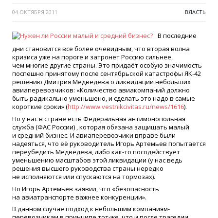
04 ОКТЯБРЯ 2011
ВЛАСТЬ
В последние
дни становится все более очевидным, что вторая волна
кризиса уже на пороге и затронет Россию сильнее,
чем многие другие страны. Это придаёт особую значимость
поспешно принятому после сентябрьской катастрофы ЯК-42
решению Дмитрия Медведева о ликвидации небольших
авиаперевозчиков:
«
Количество авиакомпаний должно
быть радикально уменьшено, и сделать это надо в самые
короткие сроки»
(
http://www.vestnikcivitas.ru/news/1616
).
Но у нас в стране есть Федеральная антимонопольная
служба
(
ФАС России) , которая обязана защищать малый
и средний бизнес. И авиаперевозчики вправе были
надеяться, что её руководитель Игорь Артемьев попытается
переубедить Медведева, либо
как-то
посодействует
уменьшению масштабов этой ликвидации
(
у нас ведь
решения высшего руководства страны нередко
не исполняются или спускаются на тормозах).
Но Игорь Артемьев заявил, что
«
безопасность
на авиатранспорте важнее конкуренции».
В данном случае подход к небольшим компаниям-
перевозчикам в принципе тот-же, что и после трагедии