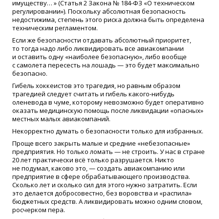
имуществу… »
(
Статья 2 Закона № 184-ФЗ
«
О техническом
регулировании»). Поскольку абсолютная безопасность
недостижима, степень этого риска должна быть определена
техническим регламентом.
Если же безопасности отдавать абсолютный приоритет,
то тогда надо либо ликвидировать все авиакомпании
и оставить одну
«
наиболее безопасную», либо вообще
с самолета пересесть на лошадь — это будет максимально
безопасно.
Гибель хоккеистов это трагедия, но равным образом
трагедией следует считать и гибель какого-нибудь
оленевода в чуме, которому невозможно будет оперативно
оказать медицинскую помощь после ликвидации
«
опасных»
местных малых авиакомпаний.
Некорректно думать о безопасности только для избранных.
Проще всего закрыть малые и средние
«
небезопасные»
предприятия. Но только ломать — не строить. У нас в стране
20 лет практически всё только разрушается. Никто
не подумал, каково это, — создать авиакомпанию или
предприятие в сфере обрабатывающего производства.
Сколько лет и сколько сил для этого нужно затратить. Если
это делается добросовестно, без воровства и
«
распила»
бюджетных средств. А ликвидировать можно одним словом,
росчерком пера.