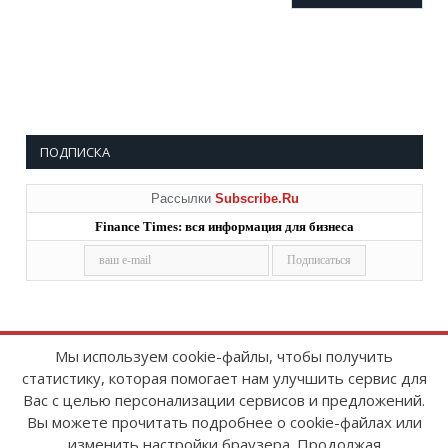
ПОДПИСКА
Рассылки
Subscribe.Ru
Finance Times: вся информация для бизнеса
Мы используем cookie-файлы, чтобы получить
статистику, которая помогает нам улучшить сервис для
Copyright © 2008-2026
FinanceTimes
Вас с целью персонализации сервисов и предложений.
Зарегистрировано в Роскомнадзоре
Вы можете прочитать подробнее о cookie-файлах или
Свидетельство о регистрации СМИ:
изменить настройки браузера. Продолжая
серия Эл № ФС77-86300 от 10 ноября 2023 г