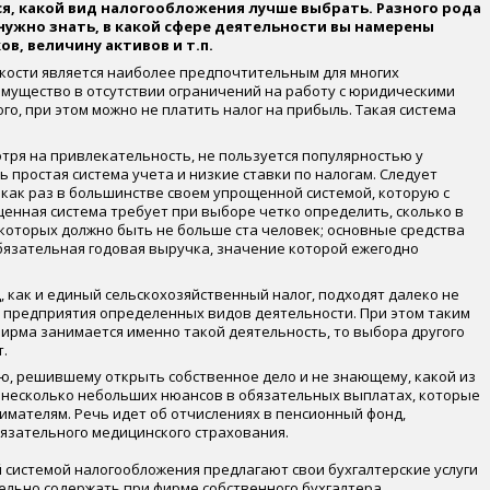
я, какой вид налогообложения лучше выбрать. Разного рода
 нужно знать, в какой сфере деятельности вы намерены
ов, величину активов и т.п.
кости является наиболее предпочтительным для многих
имущество в отсутствии ограничений на работу с юридическими
о, при этом можно не платить налог на прибыль. Такая система
ря на привлекательность, не пользуется популярностью у
сь простая система учета и низкие ставки по налогам. Следует
 как раз в большинстве своем упрощенной системой, которую с
енная система требует при выборе четко определить, сколько в
которых должно быть не больше ста человек; основные средства
обязательная годовая выручка, значение которой ежегодно
 как и единый сельскохозяйственный налог, подходят далеко не
ко предприятия определенных видов деятельности. При этом таким
фирма занимается именно такой деятельность, то выбора другого
т.
лю, решившему открыть собственное дело и не знающему, какой из
ь несколько небольших нюансов в обязательных выплатах, которые
мателям. Речь идет об отчислениях в пенсионный фонд,
зательного медицинского страхования.
й системой налогообложения предлагают свои бухгалтерские услуги
тельно содержать при фирме собственного бухгалтера.