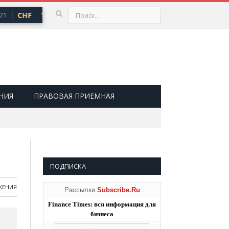
CHF
101,30 ₽
USD
82,17 ₽
EUR
94,84 ₽
1
▲ 0,64
▲ 0,76
НИЯ
ПРАВОВАЯ ПРИЕМНАЯ
ПОДПИСКА
ЖЕНИЯ
Рассылки
Subscribe.Ru
Finance Times: вся информация для
бизнеса