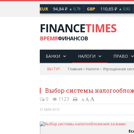
82,17 ₽
EUR
94,84 ₽
GBP
110,65 ₽
▲ 0,76
▲ 0,78
▲ 0,92
FINANCE
TIMES
ВРЕМЯ
ФИНАНСОВ
БАНКИ
НАЛОГИ
ПРАВО
ВЫ ТУТ:
Главная
»
Налоги
»
Упрощенная сис
Выбор системы налогооблож
0
1123
31 МАЯ 2013
Ес