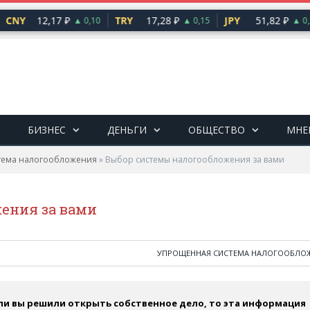
CNY
12,17 ₽
TRY
17,28 ₽
JPY
51,82 ₽
▲ 0,10
▲ 0,15
▲ 0,2
БИЗНЕС
ДЕНЬГИ
ОБЩЕСТВО
МНЕ
тема налогообложения
»
Выбор системы налогообложения за вами
ения за вами
УПРОЩЕННАЯ СИСТЕМА НАЛОГООБЛО
ли вы решили открыть собственное дело, то эта информация