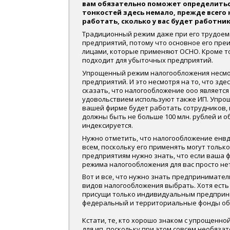
вам обязательно поможет определитьс
тонкостей здесь немало, прежде всего
работать, сколько у вас будет работник
Традиционный режим даже при его трудоем
предприятий, потому что основное его пре
лицами, которые применяют ОСНО. Кроме тог
подходит для убыточных предприятий.
Упрощенный режим налогообложения несмот
предприятий. И это несмотря на то, что зде
сказать, что налогообложение ооо является
удовольствием используют также ИП. Упрощ
вашей фирме будет работать сотрудников, 
должны быть не больше 100 млн. рублей и 
индексируется.
Нужно отметить, что налогообложение енвд,
всем, поскольку его применять могут толь
предприятиям нужно знать, что если ваша 
режима налогообложения для вас просто не
Вот и все, что нужно знать предпринимате
видов налогообложения выбрать. Хотя ест
присущи только индивидуальным предприни
федеральный и территориальные фонды обя
Кстати, те, кто хорошо знаком с упрощенно
для ип, поскольку при этом совсем необяза