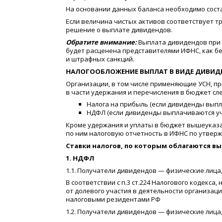
На основании данных баланса необходимо сост
Если величина чистых активов соответствует 
решение о выплате дивидендов.
Обратите внимание:
Выплата дивидендов при 
будет расценена представителями ИФНС, как б
и штрафных санкций.
НАЛОГООБЛОЖЕНИЕ ВЫПЛАТ В ВИДЕ ДИВИД
Организации, в том числе применяющие УСН, п
в части удержания и перечисления в бюджет сл
Налога на прибыль
(
если дивиденды выпл
НДФЛ
(
если дивиденды выплачиваются уч
Кроме удержания и уплаты в бюджет вышеуказа
по ним налоговую отчетность в ИФНС по утвер
Ставки налогов, по которым облагаются в
1. НДФЛ
1.1. Получатели дивидендов — физические лица
В соответствии с п.3 ст.224 Налогового кодекса
от долевого участия в деятельности организац
налоговыми резидентами РФ
1.2. Получатели дивидендов — физические лица