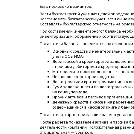
Есть несколько вариантов:
Вести бухгалтерский учет для целей определен
Восстановить бухгалтерский учет, если он не ве
Составлять бухгалтерскую отчетность на основ
При составлении „инвентарного“ баланса нео
инвентаризаций, оформленных соответствующ
Показатели баланса заполняются на основании
Основных средств и нематериальных акт
учета ОС и НМА).
Дебиторской и кредиторской задолженнос
с прочими дебиторами и кредиторами
(
на
Материально-производственных запасов
Незавершенного производства.
Долгосрочных и краткосрочных финансов
Сумм задолженности по долгосрочным и 
на конец периода).
Прочих активов и пассивов организации.
Денежных средств в кассе и на расчетных
содержащимися в кассовой книге и банков
Показатели, характеризующие размер уставного
После расчета показателей актива и пассива 
деятельности компании. Положительная разниц
отрицательная — убытком.