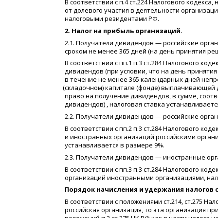
В соответствии с п.4 ст.224 Налогового кодекса
от долевого участия в деятельности организац
налоговыми резидентами РФ.
2. Налог на прибыль организаций.
2.1. Получатели дивидендов — российские орга
сроком не менее 365 дней
(
на день принятия ре
В соответствии с пп.1 п.3 ст.284 Налогового ко
дивидендов
(
при условии, что на день принят
в течение не менее 365 календарных дней неп
(
складочном) капитале
(
фонде) выплачивающей 
право на получение дивидендов, в сумме, соо
дивидендов) , налоговая ставка устанавливаетс
2.2. Получатели дивидендов — российские орг
В соответствии с пп.2 п.3 ст.284 Налогового ко
и иностранных организаций российскими организ
устанавливается в размере 9%.
2.3. Получатели дивидендов — иностранные орг
В соответствии с пп.3 п.3 ст.284 Налогового ко
организаций иностранными организациями, нало
Порядок начисления и удержания налогов с
В соответствии с положениями ст.214, ст.275 Н
российская организация, то эта организация пр