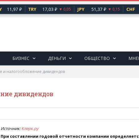
11,97 ₽
TRY
17,03 ₽
JPY
51,37 ₽
CHF
99
▼ 0,05
▼ 0,15
БИЗНЕС
ДЕНЬГИ
ОБЩЕСТВО
МНЕ
е и налогообложение дивидендов
ение дивидендов
Источник:
Клерк.ру
При составлении годовой отчетности компании определяетс