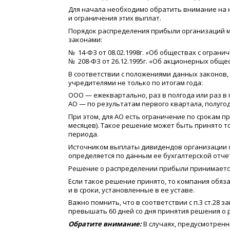
Для начала необходимо обратить внимание на
и ограничения этих выплат.
Порядок распределения прибыли организаций 
законами:
№ 14-ФЗ от 08.02.1998г.
«
Об обществах с ограни
№ 208-ФЗ от 26.12.1995г.
«
Об акционерных общес
В соответствии с положениями данных законов
учредителями не только по итогам года:
ООО — ежеквартально, раз в полгода или раз в 
АО — по результатам первого квартала, полугод
При этом, для АО есть ограничение по срокам 
месяцев). Такое решение может быть принято т
периода.
Источником выплаты дивидендов организации я
определяется по данным ее бухгалтерской отче
Решение о распределении прибыли принимаетс
Если такое решение принято, то компания обя
и в сроки, установленные в ее уставе.
Важно помнить, что в соответствии с п.3 ст.28 з
превышать 60 дней со дня принятия решения о
Обратите внимание:
В случаях, предусмотрен