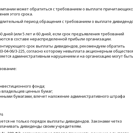
компании может обратиться с требованием о выплате причитающихс
ения этого срока.
 длительный период обращения с требованием о выплате дивидендо
60 дней
(
или 5 лет и 60 дней, если срок предъявления требований
ваются в составе нераспределенной прибыли организации.
ментирующего срок выплаты дивидендов, рекомендуем обратить
03-04-06/3-225, согласно которому невыплата акционерным общество
ляется административным нарушением и на организацию могут быт
твование:
нвестиционного фонда;
 владельцев ценных бумаг;
енными бумагами, влечет наложение административного штрафа
ц.
ется не только порядок выплаты дивидендов. Законами четко
ыплачивать дивиденды своим учредителям.