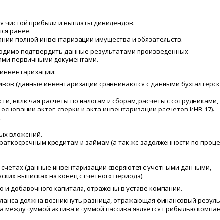
ия чистой прибыли и выплаты дивидендов.
лся ранее.
ании полной инвентаризации имущества и обязательств.
бходимо подтвердить данные результатами произведенных
ими первичными документами.
 инвентаризации:
ивов
(
данные инвентаризации сравниваются с данными бухгалтерск
ти, включая расчеты по налогам и сборам, расчеты с сотрудниками,
 основании актов сверки и акта инвентаризации расчетов ИНВ-17).
.
ых вложений.
краткосрочным кредитам и займам
(
а так же задолженности по проц
 счетах
(
данные инвентаризации сверяются с учетными данными,
ских выписках на конец отчетного периода).
 и добавочного капитала, отражены в уставе компании.
баланса должна возникнуть разница, отражающая финансовый резул
а между суммой актива и суммой пассива является прибылью компан