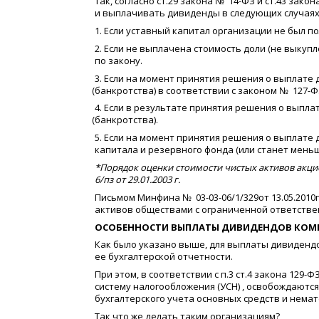
Так, согласно ст.29 закона № 14-ФЗ и ст.43 за
и выплачивать дивиденды в следующих случаях
1. Если уставный капитал организации не был 
2. Если не выплачена стоимость доли
(
не выкупл
по закону.
3. Если на момент принятия решения о выплате
(
банкротства) в соответствии с законом № 127-ФЗ 
4. Если в результате принятия решения о выпл
(
банкротства).
5. Если на момент принятия решения о выплате
капитала и резервного фонда
(
или станет мень
*Порядок оценки стоимости чистых активов акц
6/пз от 29.01.2003 г.
Письмом Минфина № 03-03-06/1/329от 13.05.201
активов обществами с ограниченной ответстве
ОСОБЕННОСТИ ВЫПЛАТЫ ДИВИДЕНДОВ КОМ
Как было указано выше, для выплаты дивиден
ее бухгалтерской отчетности.
При этом, в соответствии с п.3 ст.4 закона 12
систему налогообложения
(
УСН) , освобождаются
бухгалтерского учета основных средств и нема
Так что же делать таким организациям?