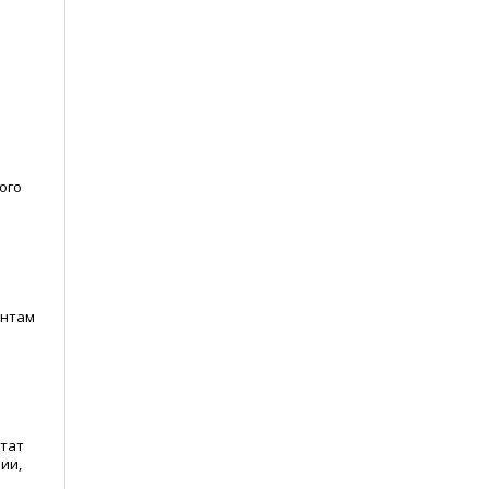
ого
ентам
ьтат
ии,