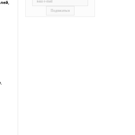
лей,
,