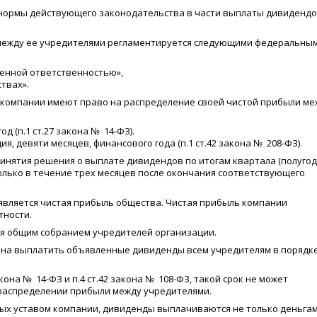
 нормы действующего законодательства в части выплаты дивиденд
между ее учредителями регламентируется следующими федеральны
ченной ответственностью»,
твах».
, компании имеют право на распределение своей чистой прибыли ме
год
(
п.1 ст.27 закона № 14-ФЗ).
ия, девяти месяцев, финансового года
(
п.1 ст.42 закона № 208-ФЗ).
принятия решения о выплате дивидендов по итогам квартала
(
полугод
олько в течение трех месяцев после окончания соответствующего
вляется чистая прибыль общества. Чистая прибыль компании
тности.
я общим собранием учредителей организации.
зана выплатить объявленные дивиденды всем учредителям в порядк
акона № 14-ФЗ и п.4 ст.42 закона № 108-ФЗ, такой срок не может
 распределении прибыли между учредителями.
ных уставом компании, дивиденды выплачиваются не только деньгам