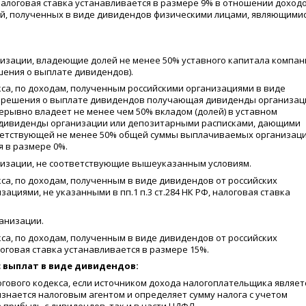
, налоговая ставка устанавливается в размере 9% в отношении доход
ий, полученных в виде дивидендов физическими лицами, являющими
низации, владеющие долей не менее 50% уставного капитала компан
шения о выплате дивидендов).
декса, по доходам, полученным российскими организациями в виде
ия решения о выплате дивидендов получающая дивиденды организац
рерывно владеет не менее чем 50% вкладом
(
долей) в уставном
дивиденды организации или депозитарными расписками, дающими
тветствующей не менее 50% общей суммы выплачиваемых организац
я в размере 0%.
анизации, не соответствующие вышеуказанным условиям.
декса, по доходам, полученным в виде дивидендов от российских
ациями, не указанными в пп.1 п.3 ст.284 НК РФ, налоговая ставка
анизации.
декса, по доходам, полученным в виде дивидендов от российских
говая ставка устанавливается в размере 15%.
 выплат в виде дивидендов:
алогового кодекса, если источником дохода налогоплательщика являет
изнается налоговым агентом и определяет сумму налога с учетом