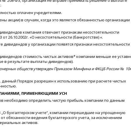
кона № 208-ФЗ, организация не вправе принимать решение о выплате
:
полностью оплачен учредителями.
ены акции) в случаях, когда это является обязанностью организации
 дивидендов компания отвечает признакам несостоятельности
от 26.10.2002г.
«
О несостоятельности
(
банкротстве)
«
.
ате дивидендов у организации появятся признаки несостоятельности
 дивидендов стоимость чистых активов* компании меньше ее уставн
ше в результате выплаты дивидендов).
ионерных обществ утвержден Приказом Минфина и ФКЦБ России № 10н
0г. данный Порядок разрешен к использованию при расчете чистых
нностью.
ПАНИЯМИ, ПРИМЕНЯЮЩИМИ УСН
дов необходимо определить чистую прибыль компании по данным
9-ФЗ „О бухгалтерском учете“, компании перешедшие на упрощенную
 от обязанности ведения бухгалтерского учета, за исключением
териальных активов.