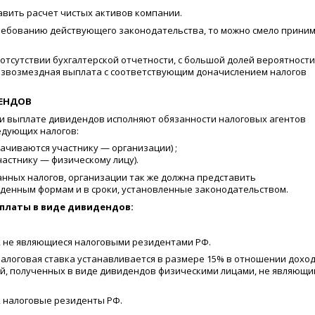
авить расчет чистых активов компании.
требованию действующего законодательства, то можно смело прини
отсутствии бухгалтерской отчетности, с большой долей вероятности
езвозмездная выплата с соответствующим доначислением налогов
ЕНДОВ
ри выплате дивидендов исполняют обязанности налоговых агентов
едующих налогов:
ачиваются участнику — организации) ;
астнику — физическому лицу).
нных налогов, организации так же должна представить
жденным формам и в сроки, установленные законодательством.
ыплаты в виде дивидендов:
, не являющиеся налоговыми резидентами РФ.
, налоговая ставка устанавливается в размере 15% в отношении дохо
ий, полученных в виде дивидендов физическими лицами, не являющи
, налоговые резиденты РФ.