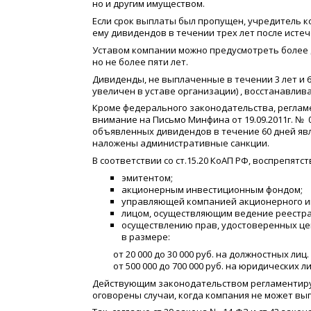
но и другим имуществом.
Если срок выплаты был пропущен, учредитель 
ему дивидендов в течении трех лет после истеч
Уставом компании можно предусмотреть более
но не более пяти лет.
Дивиденды, не выплаченные в течении 3 лет и 
увеличен в уставе организации) , восстанавли
Кроме федерального законодательства, регла
внимание на Письмо Минфина от 19.09.2011г. № 
объявленных дивидендов в течение 60 дней яв
наложены административные санкции.
В соответствии со ст.15.20 КоАП РФ, воспрепятс
эмитентом;
акционерным инвестиционным фондом;
управляющей компанией акционерного и
лицом, осуществляющим ведение реестра
осуществлению прав, удостоверенных ц
в размере:
от 20 000 до 30 000 руб. на должностных лиц.
от 500 000 до 700 000 руб. на юридических ли
Действующим законодательством регламентиру
оговорены случаи, когда компания не может в