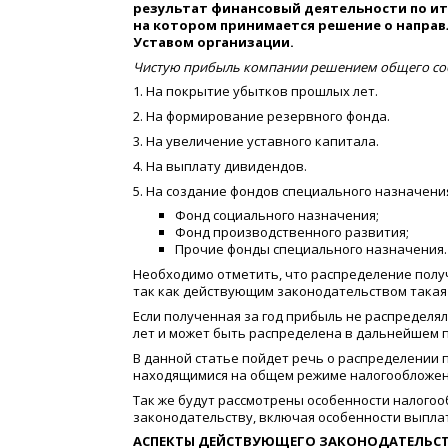
результат финансовый деятельности по ито
на котором принимается решение о напра
Уставом организации.
Чистую прибыль компании решением общего соб
1. На покрытие убытков прошлых лет.
2. На формирование резервного фонда.
3. На увеличение уставного капитала.
4. На выплату дивидендов.
5. На создание фондов специального назначени
Фонд социального назначения;
Фонд производственного развития;
Прочие фонды специального назначения.
Необходимо отметить, что распределение получ
так как действующим законодательством такая
Если полученная за год прибыль не распределя
лет и может быть распределена в дальнейшем 
В данной статье пойдет речь о распределении
находящимися на общем режиме налогообложен
Так же будут рассмотрены особенности налого
законодательству, включая особенности выпла
АСПЕКТЫ ДЕЙСТВУЮЩЕГО ЗАКОНОДАТЕЛЬС