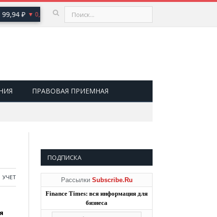
,94 ₽
USD
80,93 ₽
EUR
93,19 ₽
GBP
▼ 0,20
▼ 0,20
▼ 0,39
НИЯ
ПРАВОВАЯ ПРИЕМНАЯ
ПОДПИСКА
УЧЕТ
Рассылки
Subscribe.Ru
Finance Times: вся информация для
бизнеса
я