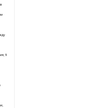
ов
ми
жду
ия, 9
е
и,