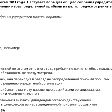
гам 2011 года. Наступает пора для общего собрания учредите
влении нераспределенной прибыли на цели, предусмотренные
рания учредителей можно направить:
я, например:
енной по итогам отчетного года прибыли не является обязательным
 обязанность не предусмотрена.
лась, она переходит в разряд не распределенной прибыли прошлых
по решению учредителей организации.
 прибыли на выплату дивидендов российскими организациями,
ия и применяющими УСН.
обложения выплаты дивидендов согласно действующему
ты дивидендов из нераспределенной прибыли прошлых лет.
ТВА