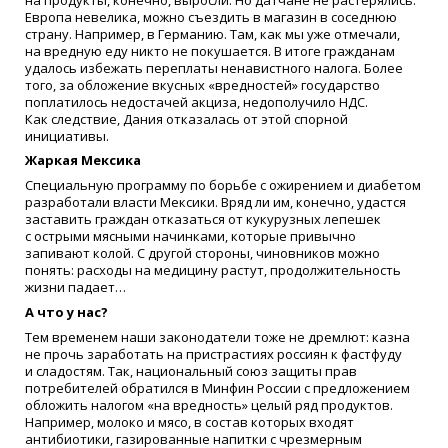
Европа невелика, можно съездить в магазин в соседнюю
страну. Например, в Германию. Там, как мы уже отмечали,
на вредную еду никто не покушается. В итоге гражданам
удалось избежать переплаты ненавистного налога. Более
того, за обложение вкусных
«
вредностей» государство
поплатилось недостачей акциза, недополучило НДС.
Как следствие, Дания отказалась от этой спорной
инициативы.
Жаркая Мексика
Специальную программу по борьбе с ожирением и диабетом
разработали власти Мексики. Вряд ли им, конечно, удастся
заставить граждан отказаться от кукурузных лепешек
с острыми мясными начинками, которые привычно
запивают колой. С другой стороны, чиновников можно
понять: расходы на медицину растут, продолжительность
жизни падает…
А что у нас?
Тем временем наши законодатели тоже не дремлют: казна
не прочь заработать на пристрастиях россиян к фастфуду
и сладостям. Так, национальный союз защиты прав
потребителей обратился в Минфин России с предложением
обложить налогом
«
на вредность» целый ряд продуктов.
Например, молоко и мясо, в состав которых входят
антибиотики, газированные напитки с чрезмерным