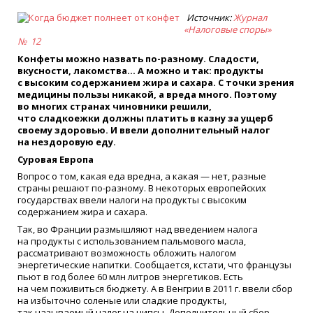
Источник:
Журнал
«
Налоговые споры»
№ 12
Конфеты можно назвать по-разному. Сладости,
вкусности, лакомства… А можно и так: продукты
с высоким содержанием жира и сахара. С точки зрения
медицины пользы никакой, а вреда много. Поэтому
во многих странах чиновники решили,
что сладкоежки должны платить в казну за ущерб
своему здоровью. И ввели дополнительный налог
на нездоровую еду.
Суровая Европа
Вопрос о том, какая еда вредна, а какая — нет, разные
страны решают по-разному. В некоторых европейских
государствах ввели налоги на продукты с высоким
содержанием жира и сахара.
Так, во Франции размышляют над введением налога
на продукты с использованием пальмового масла,
рассматривают возможность обложить налогом
энергетические напитки. Сообщается, кстати, что французы
пьют в год более 60 млн литров энергетиков. Есть
на чем поживиться бюджету. А в Венгрии в 2011 г. ввели сбор
на избыточно соленые или сладкие продукты,
так называемый налог на чипсы. Дополнительный сбор