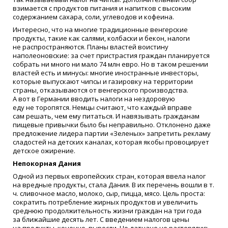
взимается с продуктов питания и напитков с высоким
содержанием сахара, соли, углеводов и кофеина.
Интересно, что на многие традиционные венгерские
продукты, такие как салями, колбаски и бекон, налоги
не распространяются. Планы властей воистину
наполеоновские: за счет пристрастия граждан планируется
собрать ни много ни мало 74 млн евро. Но в таком решении
властей есть и минусы: многие иностранные инвесторы,
которые выпускают чипсы и газировку на территории
страны, отказываются от венгерского производства.
А вот в Германии вводить налоги на нездоровую
еду не торопятся. Немцы считают, что каждый вправе
сам решать, чем ему питаться. И навязывать гражданам
пищевые привычки было бы неправильно. Отклонено даже
предложение лидера партии
«
Зеленых» запретить рекламу
сладостей на детских каналах, которая якобы провоцирует
детское ожирение.
Непокорная Дания
Одной из первых европейских стран, которая ввела налог
на вредные продукты, стала Дания. В их перечень вошли в т.
ч. сливочное масло, молоко, сыр, пицца, мясо. Цель проста:
сократить потребление жирных продуктов и увеличить
среднюю продолжительность жизни граждан на три года
за ближайшие десять лет. С введением налогов цены
на продукты, конечно, выросли. Но датчане не растерялись.