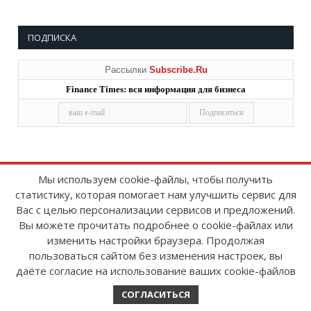
ПОДПИСКА
Рассылки
Subscribe.Ru
Finance Times: вся информация для бизнеса
Мы используем cookie-файлы, чтобы получить
статистику, которая помогает нам улучшить сервис для
Copyright © 2008-2026
FinanceTimes
Вас с целью персонализации сервисов и предложений.
Зарегистрировано в Роскомнадзоре
Вы можете прочитать подробнее о cookie-файлах или
Свидетельство о регистрации СМИ:
изменить настройки браузера. Продолжая
серия Эл № ФС77-86300 от 10 ноября 2023 г
пользоваться сайтом без изменения настроек, вы
даёте согласие на использование ваших cookie-файлов
СОГЛАСИТЬСЯ