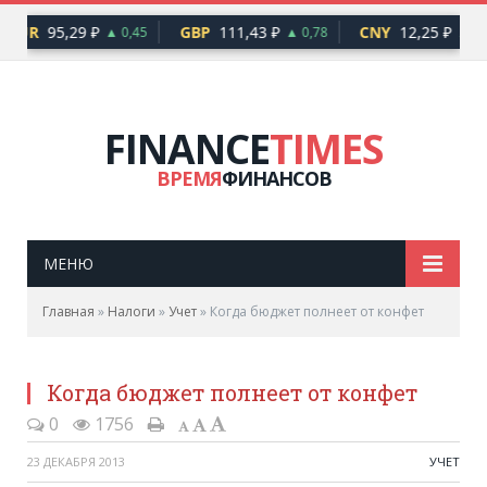
EUR
95,29 ₽
GBP
111,43 ₽
CNY
12,25 ₽
▲ 0,45
▲ 0,78
▲ 0,0
FINANCE
TIMES
ВРЕМЯ
ФИНАНСОВ
МЕНЮ
Главная
»
Налоги
»
Учет
»
Когда бюджет полнеет от конфет
Когда бюджет полнеет от конфет
0
1756
23 ДЕКАБРЯ 2013
УЧЕТ