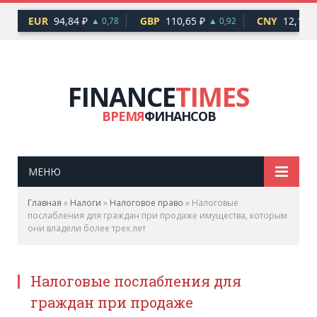
EUR
94,84 ₽
GBP
110,65 ₽
CNY
12,17 ₽
6
▲ 0,78
▲ 0,92
FINANCE
TIMES
ВРЕМЯ
ФИНАНСОВ
МЕНЮ
Главная
»
Налоги
»
Налоговое право
»
Налоговые
послабления для граждан при продаже имущества, которым
они владели более трех лет
Налоговые послабления для
граждан при продаже