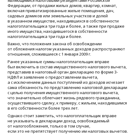
являющимися налоговыми резидентами Российской
Федерации, от продажи жилых домов, квартир, комнат,
включая приватизированные жилые помещения, дач,
садовых домиков или земельных участков и долей
в указанном имуществе, находившихся в собственности
налогоплательщика три года и более, а также при продаже
иного имущества, находившегося в собственности
налогоплательщика три года и более.
Важно, что положения закона об освобождении
от обложения налогом указанных доходов распространяют
отношения, сложившиеся с 1 января 2009 г.
Ранее указанные суммы налогоплательщик вправе
был включить в состав имущественного налогового вычета,
представив в налоговый орган декларацию по форме 3-
НДФЛ и заявление о предоставлении вычета,
а с исключением данных поступлений из доходов исчезает
сама обязанность по представлению налоговой декларации
с целью получения имущественного налогового вычета,
что значительно облегчает жизнь рядового гражданина,
осуществившего сделку, к примеру, с жильем, находившимся
в его собственности более трех лет.
Однако стоит заметить, что налогоплательщик вправе
не указывать в декларации доход, освобождаемый
от налогообложения, только в том случае,
если это не препятствует получению им налоговых вычетов.