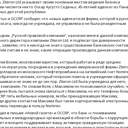
 Ziteron Ltd указывает своим основным местом ведения бизнеса
и числится некто Оскар Аугусто Седеньо, 45-летний адвокат из Пан
ых дел этой республики.
ты» и OCCRP сообщил, что
«
наша адвокатская фирма, которой я рук
оката, никогда не учреждала, не управляла и не была резидентным
удник „Русской правовой компании“, назначил меня в данной компа
ого директора компании Ziteron Ltd. я подписал три доверенности
 заявляю, что я никогда не знал о существовании банковских счетов
 этим счетам и не знаю, какие операции производила данная компани
егом Волем, московским юристом, который работал в ряде средних
и он играл роль посредника в учреждении американской фирмы Ziter
н долларов из московского Нефтепромбанка на латвийский счет Nomire
му обратился человек, который попросил помочь в учреждении офшор
шивал и не знаю ее до сих пор. Ziteron Ltd была учреждена для него,
а компания». По словам Воля, с Максимом он познакомился случайно, 
днее Воль пытался снова связаться с Максимом, но его телефоны бо
CCRP пять мобильных номеров, якобы принадлежавших Максиму,
еди других контактов Максима был также корпоративный электронн
лись переводы в пользу Nomirex.
щил в письме
«
Новой газете» и OCCRP, что банк
«
с пониманием
альных и международных организаций в области борьбы с коррупцие
яет и всецело поддерживает вашу активную гражданскую позицию
ся подозрения в легализации доходов, полученных преступным путе