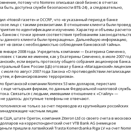
мнение, потому что Nomirex описывал свой бизнес в отчетах
 быть доступна службе безопасности ВТБ-24) , а следовательно,
дил
«
Новой газете» и OCCRP, что
«
в указанный период в банке
ское лицо с такими реквизитами. В отношении клиента были прове
риятия по идентификации и изучению. Характер и объемы расчето
 банком с точки зрения соответствия требованиям законодательст
еты данного клиента были прекращены». Дальнейшую информацию,
жет
«
в связи с необходимостью соблюдения банковской тайны».
в январе 2008 года. Учредитель компании — Екатерина Симченко,
овек с таким же именем, как у Екатерины Симченко, в июле 2007 го
анский», если верить протоколу общего собрания акционеров банка
ентральный банк России
(
ЦБ) отозвал у банка
«
Магаданский» лицензи
с июля по август 2007 года Закона
«
О противодействии легализации
утем, и финансированию терроризма».
ло британской компании Nomirex 53 млн долларов, перестало
 с еще четырьмя фирмам, по данным Федеральной налоговой служб
тока. Связаться с людьми, имевшими отношение к
«
Стайлу» —
не удалось: доступные телефоны не отвечают.
пополнялся не только за счет переводов из крупнейших российских
принадлежащие частным лицам.
в США, штате Орегон, компания Ziteron Ltd со своего счета в московс
долларов на корреспондентский счет VTB Bank AG
(
немецкое
деньги пришли в латвийский Trasta Komercbanka Riga LV на счет Nomir