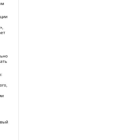
ым
ации
»,
ает
льно
вать
:
ого,
ми
рвый