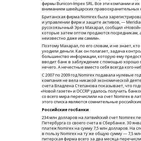
фирмы Bunicon-Impex SRL. Все эти компании и 
вниманием швейцарских правоохранительных ор
Британская фирма Nomirex была зарегистрирова
и управлении фирм и защите активов, — Meridia
русскоязычный Эрез Махарал, сообщил
«
Новой»
которые затем оптом продаются посредникам, а
неизвестно даже им самим».
Поэтому Махарал, по его словам, и не знает, кт
уходили деньги. Как он полагает, задача контр
большинство информации, которую ему предост
вводит банк в заблуждение с помощью хорошо 
нечего. А нечестные вместо себя всегда кого-ни
С 2007 по 2009 год Nomirex подавала нулевые г
компания не вела никакой экономической деяте
счета Владлена Степанова показывает, что год
«
Новой газете» и OCCRP удалось получить банко
со всего мира перечислили на счет Nomirex в ла
этого списка являются сомнительные российские
Российские госбанки
234 млн долларов на латвийский счет Nomirex 
Петербурга со своего счета в Сбербанке. 30 янв
платеж Nomirex на сумму 7,5 млн долларов. На
в пользу Nomirex на ту же общую сумму — 7,5 м
питерская фирма всего за два месяца перечисли