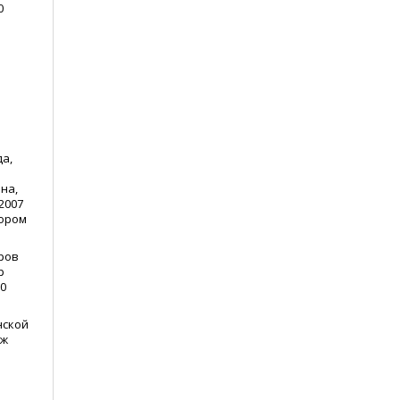
0
да,
на,
2007
тором
ров
р
0
нской
еж