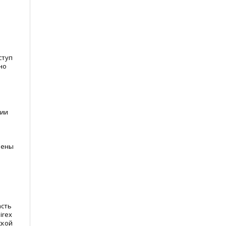
ступ
но
нии
лены
асть
irex
ской