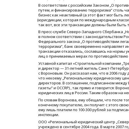
В соответствии с российским Законом „О проти
путем, и финансированию терроризма“ столь ч
бизнес как неактивный
(
а этот факт мог быть л
(
юрисдикции, которая по международным класси
так вот, все эти транзакции должны были быть
В пресс-службе Северо-Западного Сбербанка „Н
в полном соответствии с законодательством Ро
Федерального закона „О противодействии лега
терроризма“, банк своевременно направляет 
транзакции отказались, сославшись на нормы 
лиц о принимаемых мерах по противодействию
Уставной капитал
«
Строительной компании „Трей
и директор — 31-летний житель Санкт-Петербург
с Вороновым. Он рассказал нам, что в 2006 году
что некоему „Региональному юридическому цен
директоров. В соглашении, подписанном между
газеты“ и OCCRP) , так прямо и говорится: Ворон
юридических лиц в России. Таким образом на не
По словам Воронова, ему обещали, что после т
конечному покупателю, он получит с этого свою 
ему лишь платили по 100-300 рублей за подпис
инспекции.
ООО
«
Региональный юридический центр „Север
учреждено в сентябре 2004 года. В марте 2007