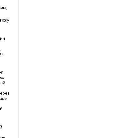
амы,
овожу
нии
,
я».
on
x.
ной
через
льше
ый
й
м».