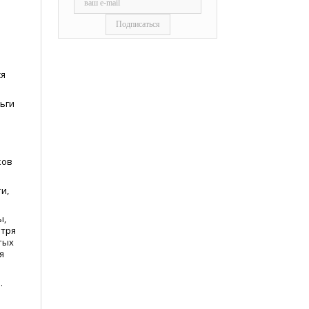
ся
ьги
ков
и,
ы,
отря
тых
я
.