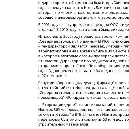
и директором этой компании был Игорь Блинник
года, в нем указано, что Игорь Блинников опр
которая, по мнению налоговиков, использовалась
сообщил налоговым органам, что зарегистриров
В 2005 году было учреждено еще одно ООО с и
столица“. В 2010 году и эта фирма была ликвиди
И, наконец, в 2006 году появилась третья ком
„Северная столица“. По данным ЕГРЮЛ, она суще
и гендиректором является человек, умерший пя
зарегистрирован на Сергея Лубнина из Санкт-П
в котором налоговые органы проверяли деятел
от налогов. Директором и учредителем одной из
отправили запрос в Санкт-Петербург по месту р
года. Одновременно, согласно базе данных о р
в 97 компаниях.
Владимир Воронов, „владелец“ фирмы „Строител
на латвийский счет Nomirex, рассказал „Новой 
„Северная столица“ использовал в качестве но
новых людей“. Обнаружить каких-то реальных 
… Вторым „лидером“ в списке компаний, перечис
Nomirex 365 млн долларов, является московская
со счета „Стайла“ в ВТБ-24 на счет Nomirex прои
перечислил британской компании 53 млн доллар
строительных материалов.