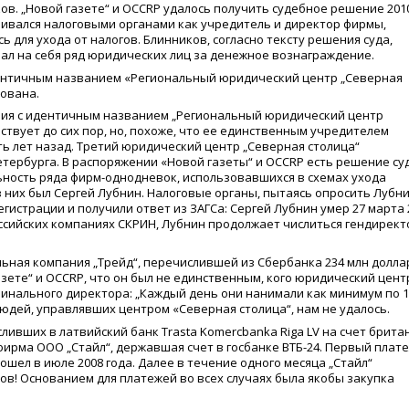
ов. „Новой газете“ и OCCRP удалось получить судебное решение 201
ашивался налоговыми органами как учредитель и директор фирмы,
 для ухода от налогов. Блинников, согласно тексту решения суда,
ал на себя ряд юридических лиц за денежное вознаграждение.
дентичным названием
«
Региональный юридический центр „Северная
рована.
пания с идентичным названием „Региональный юридический центр
ствует до сих пор, но, похоже, что ее единственным учредителем
ть лет назад. Третий юридический центр „Северная столица“
етербурга. В распоряжении
«
Новой газеты“ и OCCRP есть решение су
ьность ряда фирм-однодневок, использовавшихся в схемах ухода
 них был Сергей Лубнин. Налоговые органы, пытаясь опросить Лубни
егистрации и получили ответ из ЗАГСа: Сергей Лубнин умер 27 марта 
оссийских компаниях СКРИН, Лубнин продолжает числиться гендирек
ьная компания „Трейд“, перечислившей из Сбербанка 234 млн долла
газете“ и OCCRP, что он был не единственным, кого юридический цент
минального директора: „Каждый день они нанимали как минимум по 1
людей, управлявших центром
«
Северная столица“, нам не удалось.
ливших в латвийский банк Trasta Komercbanka Riga LV на счет брита
 фирма ООО „Стайл“, державшая счет в госбанке ВТБ-24. Первый плат
зошел в июле 2008 года. Далее в течение одного месяца „Стайл“
ов! Основанием для платежей во всех случаях была якобы закупка