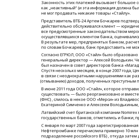
Законность этих платежей вызывает большое со
как „неактивный“
(
и эта информация должна была
не мог продавать никакие товары
«
Стайлу».
Представитель ВТБ-24 Артем Бочкарев подтвер
действительно обслуживался клиент — юридиче
все предусмотренные законодательством мероп
осуществлявшихся клиентом банка, оценивались
В результате мер, предпринятых банком, расч
по словам Бочкарева, банк предоставить не мо
Согласно ЕГРЮЛ, ООО
«
Стайл» было образовано 
генеральный директор — Алексей Володькин. Чел
был назначен в совет директоров банка
«
Магад
Спустя несколько месяцев, в конце 2007 года, Ц
в связи с неоднократными нарушениями как раз 
(
отмыванию) доходов, полученных преступным п
В июне 2011 года ООО
«
Стайл», которое отправи
существовать — было реорганизовано и вместе
(
ФНС) , слилось в некое ООО
«
Мерси» из Владивос
Екатериной Симченко и Алексеем Володькиным, 
Латвийский счет британской компании Nomirex 
государственных банков, отметились и банки, 
С января по март 2007 года зарегистрированная 
Нефтепромбанке перечислила примерно 10 млн 
подразделение российского ВТБ) , откуда затем 