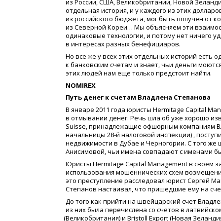
из России, США, Великобритании, Новой Зеланди
отдельная история, и у каждого из этих долларо
из российского бюджета, мог быть получен от 
из Северной Кореи… Мы объясняем эти взаимосв
одинаковые технологии, и потому нет ничего уд
в интересах разных бенефициаров.
Но все же у всех этих отдельных историй есть 
к банковским счетам и знает, чьи деньги моются
этих людей нам еще только предстоит найти.
NOMIREX
Путь денег к счетам Владлена Степанова
В январе 2011 года юристы Hermitage Capital 
в отмывании денег. Речь шла об уже хорошо изв
Suisse, принадлежащие офшорным компаниям В
начальницы 28-й налоговой инспекции) , посту
недвижимости в Дубае и Черногории. С того же
Анисимовой, чьи имена совпадают с именами б
Юристы Hermitage Capital Management в своем 
использования мошеннических схем возмещения н
это преступление расследовал юрист Сергей Ма
Степанов настаивал, что пришедшие ему на сче
До того как прийти на швейцарский счет Владл
из них была перечислена со счетов в латвийско
(
Великобритания) и Bristoll Export
(
Новая Зеландия