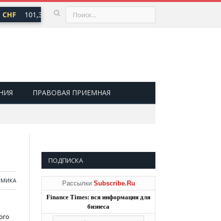
F
101,30 ₽
USD
82,17 ₽
EUR
94,84 ₽
▲ 0,64
▲ 0,76
▲ 0,78
НИЯ
ПРАВОВАЯ ПРИЕМНАЯ
ПОДПИСКА
ОМИКА
Рассылки
Subscribe.Ru
Finance Times: вся информация для
бизнеса
ого