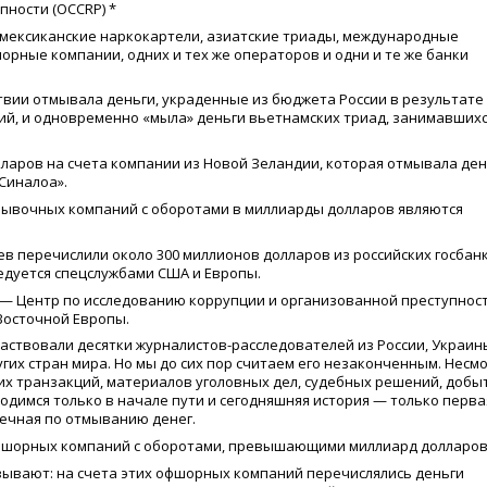
упности
(OCCRP
) *
 мексиканские наркокартели, азиатские триады, международные
орные компании, одних и тех же операторов и одни и те же банки
твии отмывала деньги, украденные из бюджета России в результате
ий, и одновременно
«
мыла» деньги вьетнамских триад, занимавших
ларов на счета компании из Новой Зеландии, которая отмывала ден
Синалоа».
вочных компаний с оборотами в миллиарды долларов являются
в перечислили около 300 миллионов долларов из российских госбан
едуется спецслужбами США и Европы.
ect — Центр по исследованию коррупции и организованной преступност
осточной Европы.
частвовали десятки журналистов-расследователей из России, Украин
гих стран мира. Но мы до сих пор считаем его незаконченным. Несм
их транзакций, материалов уголовных дел, судебных решений, добы
одимся только в начале пути и сегодняшняя история — только перва
чечная по отмыванию денег.
офшорных компаний с оборотами, превышающими миллиард долларов
ывают: на счета этих офшорных компаний перечислялись деньги