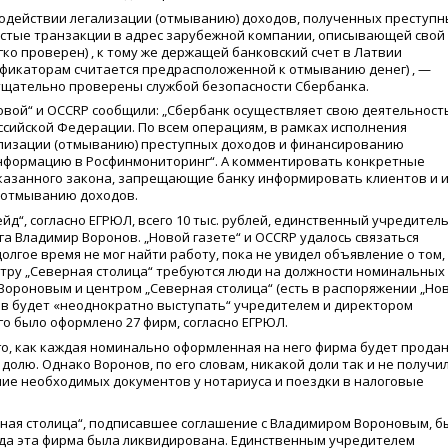
водействии легализации
(
отмыванию) доходов, полученных преступ
астые транзакции в адрес зарубежной компании, описывающей свой
егко проверен) , к тому же держащей банковский счет в Латвии
фикаторам считается предрасположенной к отмыванию денег) , —
 тщательно проверены службой безопасности Сбербанка.
овой“ и OCCRP сообщили: „Сбербанк осуществляет свою деятельност
ссийской Федерации. По всем операциям, в рамках исполнения
лизации
(
отмыванию) преступных доходов и финансированию
информацию в Росфинмониторинг“. А комментировать конкретные
указанного закона, запрещающие банку информировать клиентов и 
 отмыванию доходов.
д“, согласно ЕГРЮЛ, всего 10 тыс. рублей, единственный учредител
а Владимир Воронов. „Новой газете“ и OCCRP удалось связаться
 долгое время не мог найти работу, пока не увидел объявление о том,
тру „Северная столица“ требуются люди на должности номинальных
 Вороновым и центром „Северная столица“
(
есть в распоряжении „Но
ов будет
«
неоднократно выступать“ учредителем и директором
го было оформлено 27 фирм, согласно ЕГРЮЛ.
ого, как каждая номинально оформленная на него фирма будет прода
долю. Однако Воронов, по его словам, никакой доли так и не получил
ание необходимых документов у нотариуса и поездки в налоговые
ная столица“, подписавшее соглашение с Владимиром Вороновым, б
 года эта фирма была ликвидирована. Единственным учредителем