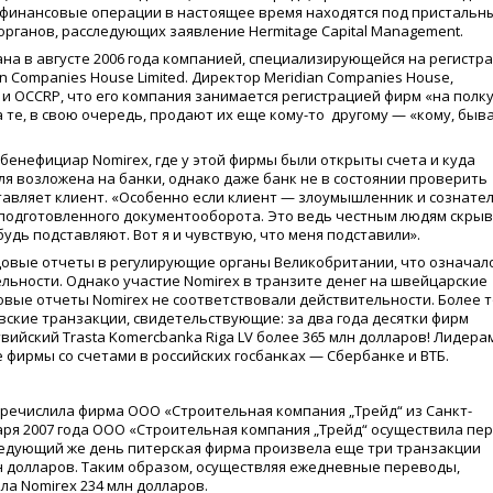
их финансовые операции в настоящее время находятся под пристальн
ганов, расследующих заявление Hermitage Capital Management.
на в августе 2006 года компанией, специализирующейся на регистр
n Companies House Limited. Директор Meridian Companies House,
 и OCCRP, что его компания занимается регистрацией фирм
«
на полку
 те, в свою очередь, продают их еще
кому-то
другому —
«
кому, быв
о бенефициар Nomirex, где у этой фирмы были открыты счета и куда
оля возложена на банки, однако даже банк не в состоянии проверить
авляет клиент.
«
Особенно если клиент — злоумышленник и сознате
подготовленного документооборота. Это ведь честным людям скры
будь подставляют. Вот я и чувствую, что меня подставили».
одовые отчеты в регулирующие органы Великобритании, что означало
льности. Однако участие Nomirex в транзите денег на швейцарские
овые отчеты Nomirex не соответствовали действительности. Более т
вские транзакции, свидетельствующие: за два года десятки фирм
твийский Trasta Komercbanka Riga LV более 365 млн долларов! Лидера
 фирмы со счетами в российских госбанках — Сбербанке и ВТБ.
перечислила фирма ООО
«
Строительная компания „Трейд“ из Санкт-
аря 2007 года ООО
«
Строительная компания „Трейд“ осуществила пе
 следующий же день питерская фирма произвела еще три транзакции
лн долларов. Таким образом, осуществляя ежедневные переводы,
ла Nomirex 234 млн долларов.