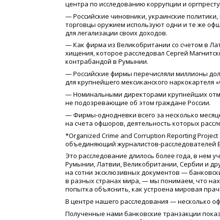
центра по исследованию коррупции и оргпрест
— Российские чиновники, украинские политики,
торговцы оружием используют одни и те же офш
для легализации своих доходов.
— Как фирма из Великобритании со счетом в Ла
хищения, которое расследовал Сергей Магнитск
контрабандой в Румынии.
— Российские фирмы перечисляли миллионы дол
для крупнейшего мексиканского наркокартеля
«
— Номинальными директорами крупнейших отмы
не подозревающие об этом граждане России.
— Фирмы-однодневки всего за несколько месяце
на счета офшоров, деятельность которых рассл
*Organized Crime and Corruption Reporting Proj
объединяющий журналистов-расследователей В
Это расследование длилось более года, в нем у
Румынии, Латвии, Великобритании, Сербии и дру
на сотни эксклюзивных документов — банковск
в разных странах мира, — мы понимаем, что нах
попытка объяснить, как устроена мировая пра
В центре нашего расследования — несколько 
Полученные нами банковские транзакции показ