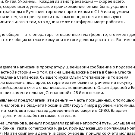
и, Китая, Украины… Каждая из этих транзакций — скорее всего,
в, скорее всего, уникальное происхождение: он мог быть украден
контрабанды в Румынии, торговли наркотиками в США или оружием
язи тем, что преступники с разных концов света используют
ивительного в том, что одни и те же платформы могут работать
одно общее — это операторы отмывочных платформ, те, кто имеет до
 в этих общих котлах и кому они в итоге должны достаться. Вот имен
Management написали в прокуратуру Швейцарии сообщение о подозре
естной истории — о том, как на швейцарские счета в банке Credite
ладлена Степанова, бывшего мужа Ольги Степановой
(
в то время
пили миллионы долларов, которые затем были потрачены на покупку
 швейцарского счета оплачивалась недвижимость Ольги Царевой и Е
ывших заместительниц Степановой в 28-й инспекции.
заявлении предполагали: эти деньги — часть похищенных, с помощью
алогов, из бюджета России в 2007 году 5,4 млрд рублей. Напомним,
гнитский, два года назад доведенный до смерти в СИЗО. Владлен
т деньги он заработал самостоятельно.
ена Степанова, деньги проделали крайне непростой путь. Большая ч
м банке Trasta Komercbanka Riga LV, принадлежавших компаниям Nom
). На эти компании деньги, в свою очередь, пришли со счета молдав