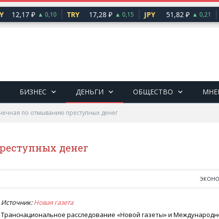
12,17 ₽
TRY
17,28 ₽
JPY
51,82 ₽
CH
▲ 0,10
▲ 0,15
▲ 0,21
БИЗНЕС
ДЕНЬГИ
ОБЩЕСТВО
МНЕ
чечная по отмыванию преступных денег
реступных денег
ЭКОН
Источник:
Новая газета
Транснациональное расследование
«
Новой газеты» и Международн