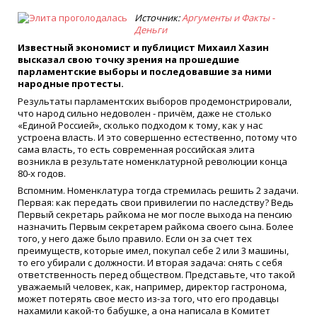
Источник:
Аргументы и Факты -
Деньги
Известный экономист и публицист Михаил Хазин
высказал свою точку зрения на прошедшие
парламентские выборы и последовавшие за ними
народные протесты.
Результаты парламентских выборов продемонстрировали,
что народ сильно недоволен - причём, даже не столько
«Единой Россией», сколько подходом к тому, как у нас
устроена власть. И это совершенно естественно, потому что
сама власть, то есть современная российская элита
возникла в результате номенклатурной революции конца
80-х годов.
Вспомним. Номенклатура тогда стремилась решить 2 задачи.
Первая: как передать свои привилегии по наследству? Ведь
Первый секретарь райкома не мог после выхода на пенсию
назначить Первым секретарем райкома своего сына. Более
того, у него даже было правило. Если он за счет тех
преимуществ, которые имел, покупал себе 2 или 3 машины,
то его убирали с должности. И вторая задача: снять с себя
ответственность перед обществом. Представьте, что такой
уважаемый человек, как, например, директор гастронома,
может потерять свое место из-за того, что его продавцы
нахамили какой-то бабушке, а она написала в Комитет