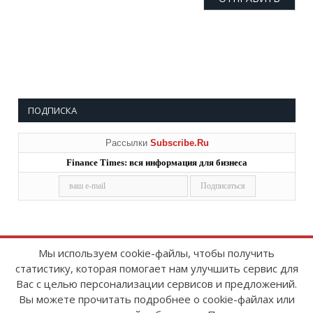
ПОДПИСКА
Рассылки
Subscribe.Ru
Finance Times: вся информация для бизнеса
Мы используем cookie-файлы, чтобы получить
статистику, которая помогает нам улучшить сервис для
Copyright © 2008-2026
FinanceTimes
Вас с целью персонализации сервисов и предложений.
Зарегистрировано в Роскомнадзоре
Вы можете прочитать подробнее о cookie-файлах или
Свидетельство о регистрации СМИ: