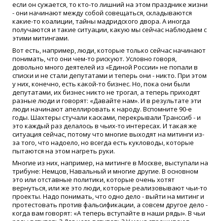
если он сужается, то кто-то лишний на этом празднике жизни
- они начинают между собой совещаться, складываются
какие-то коалиции, тайны мадридского двора. А иногда
получаются и такие ситуации, какую мы сейчас наблюдаем с
этими митингами.
Вот есть, например, люди, которые только сейчас начинают
понимать, что они чем-то рискуют. Условно говоря,
довольно много деятелей из «Единой России» не попали в
списки и не стали депутатами и теперь они - никто. При этом
у них, конечно, есть какой-то бизнес. Но, пока они были
депутатами, их бизнес никто не трогал, а теперь приходят
разные люди и говорят: «Давайте нам». И в результате эти
люди начинают апеллировать к народу. Вспомните 90-е
годы. Шахтеры стучали касками, перекрывали Транссиб - и
это каждый раз делалось в чьих-то интересах. И такая же
ситуация сейчас, потому что многие выходят на митинги из-
за того, что надоело, но всегда есть кукловоды, которые
пытаются на этом нагреть руки.
Многие из них, например, на митинге в Москве, выступали на
трибуне: Немцов, Навальный и многие другие. В основном
это или отставные политики, которые очень хотят
вернуться, или же это люди, которые реализовывают чьи-то
проекты. Надо понимать, что одно дело - выйти на митинг и
протестовать против фальсификации, а совсем другое дело -
когда вам говорят: «А теперь вступайте в наши ряды». В чьи