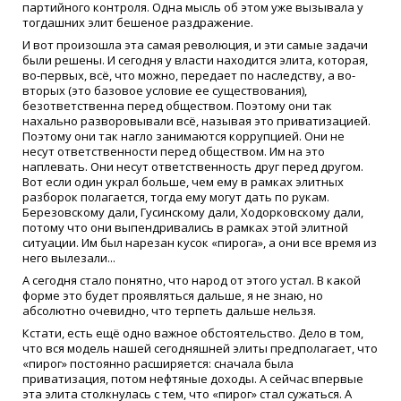
партийного контроля. Одна мысль об этом уже вызывала у
тогдашних элит бешеное раздражение.
И вот произошла эта самая революция, и эти самые задачи
были решены. И сегодня у власти находится элита, которая,
во-первых, всё, что можно, передает по наследству, а во-
вторых (это базовое условие ее существования),
безответственна перед обществом. Поэтому они так
нахально разворовывали всё, называя это приватизацией.
Поэтому они так нагло занимаются коррупцией. Они не
несут ответственности перед обществом. Им на это
наплевать. Они несут ответственность друг перед другом.
Вот если один украл больше, чем ему в рамках элитных
разборок полагается, тогда ему могут дать по рукам.
Березовскому дали, Гусинскому дали, Ходорковскому дали,
потому что они выпендривались в рамках этой элитной
ситуации. Им был нарезан кусок «пирога», а они все время из
него вылезали...
А сегодня стало понятно, что народ от этого устал. В какой
форме это будет проявляться дальше, я не знаю, но
абсолютно очевидно, что терпеть дальше нельзя.
Кстати, есть ещё одно важное обстоятельство. Дело в том,
что вся модель нашей сегодняшней элиты предполагает, что
«пирог» постоянно расширяется: сначала была
приватизация, потом нефтяные доходы. А сейчас впервые
эта элита столкнулась с тем, что «пирог» стал сужаться. А