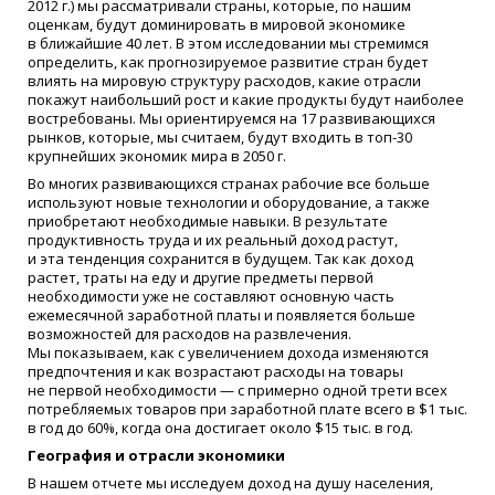
2012 г.) мы рассматривали страны, которые, по нашим
оценкам, будут доминировать в мировой экономике
в ближайшие 40 лет. В этом исследовании мы стремимся
определить, как прогнозируемое развитие стран будет
влиять на мировую структуру расходов, какие отрасли
покажут наибольший рост и какие продукты будут наиболее
востребованы. Мы ориентируемся на 17 развивающихся
рынков, которые, мы считаем, будут входить в топ-30
крупнейших экономик мира в 2050 г.
Во многих развивающихся странах рабочие все больше
используют новые технологии и оборудование, а также
приобретают необходимые навыки. В результате
продуктивность труда и их реальный доход растут,
и эта тенденция сохранится в будущем. Так как доход
растет, траты на еду и другие предметы первой
необходимости уже не составляют основную часть
ежемесячной заработной платы и появляется больше
возможностей для расходов на развлечения.
Мы показываем, как с увеличением дохода изменяются
предпочтения и как возрастают расходы на товары
не первой необходимости — с примерно одной трети всех
потребляемых товаров при заработной плате всего в $1 тыс.
в год до 60%, когда она достигает около $15 тыс. в год.
География и отрасли экономики
В нашем отчете мы исследуем доход на душу населения,