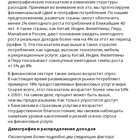
демографические показатели и изменение структуры
расходов. Принимая во внимание все это, мы прогнозируем
феноменальный сдвиг в географии потребления. По нашим
предположениям, развитые страны смогут обеспечить
менее 2% ежегодного роста потребления в ближайшие 40
лет. А такие страны, как Китай, Индия, Филиппины, Перу,
Малайзия и Россия, дают основания ожидать ежегодного
роста реальных доходов более чем на 4% за этот же период
(
график 1). Эти показатели еще выше в таких отраслях
потребления, как одежда, высокие технологии, мебель
и рекреационные услуги: здесь Китай, Индия, Филиппины
и Перу показывают совокупные ежегодные темпы роста
от 5% до 8%.
В финансовом секторе также сильно возрастет спрос.
В настоящее время развивающиеся рынки потребляют
примерно 18% предоставляемых финансовых услуг в мире.
Скорее всего, этот показатель возрастет более чем на 50%
к 2050 г. На самом деле, процент может быть выше,
чем мы предсказываем. Как только упростится доступ
к банковским и страховым услугам и возрастет
государственное благосостояние, мы сможем наблюдать
снижение уровня накоплений и резкий скачок спроса
на финансовые услуги.
Демография и распределение доходов
Рассмотрим более подробно два следующих фактора: