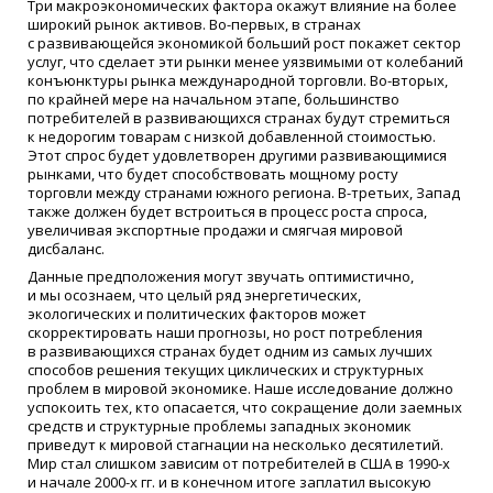
Три макроэкономических фактора окажут влияние на более
широкий рынок активов. Во-первых, в странах
с развивающейся экономикой больший рост покажет сектор
услуг, что сделает эти рынки менее уязвимыми от колебаний
конъюнктуры рынка международной торговли. Во-вторых,
по крайней мере на начальном этапе, большинство
потребителей в развивающихся странах будут стремиться
к недорогим товарам с низкой добавленной стоимостью.
Этот спрос будет удовлетворен другими развивающимися
рынками, что будет способствовать мощному росту
торговли между странами южного региона. В-третьих, Запад
также должен будет встроиться в процесс роста спроса,
увеличивая экспортные продажи и смягчая мировой
дисбаланс.
Данные предположения могут звучать оптимистично,
и мы осознаем, что целый ряд энергетических,
экологических и политических факторов может
скорректировать наши прогнозы, но рост потребления
в развивающихся странах будет одним из самых лучших
способов решения текущих циклических и структурных
проблем в мировой экономике. Наше исследование должно
успокоить тех, кто опасается, что сокращение доли заемных
средств и структурные проблемы западных экономик
приведут к мировой стагнации на несколько десятилетий.
Мир стал слишком зависим от потребителей в США в 1990-х
и начале 2000-х гг. и в конечном итоге заплатил высокую