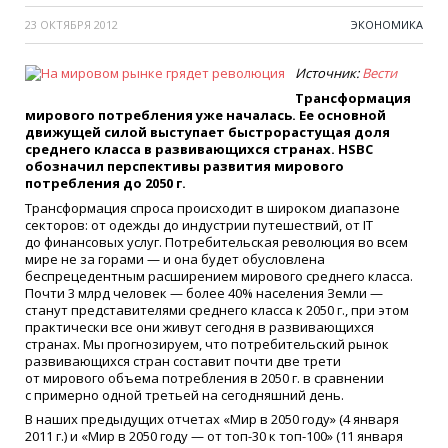
23 ОКТЯБРЯ 2012
ЭКОНОМИКА
Источник:
Вести
Трансформация
мирового потребления уже началась. Ее основной
движущей силой выступает быстрорастущая доля
среднего класса в развивающихся странах. HSBC
обозначил перспективы развития мирового
потребления до 2050 г.
Трансформация спроса происходит в широком диапазоне
секторов: от одежды до индустрии путешествий, от IT
до финансовых услуг. Потребительская революция во всем
мире не за горами — и она будет обусловлена
беспрецедентным расширением мирового среднего класса.
Почти 3 млрд человек — более 40% населения Земли —
станут представителями среднего класса к 2050 г., при этом
практически все они живут сегодня в развивающихся
странах. Мы прогнозируем, что потребительский рынок
развивающихся стран составит почти две трети
от мирового объема потребления в 2050 г. в сравнении
с примерно одной третьей на сегодняшний день.
В наших предыдущих отчетах
«
Мир в 2050 году»
(4
января
2011 г.) и
«
Мир в 2050 году — от топ-30 к топ-100»
(11
января