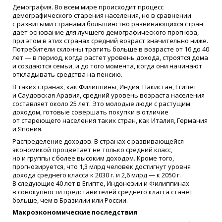
Демография. Во всем мире происходит процесс
демографического старения населения, но в сравнении
с развитыми странами большинство развивающихся стран
дает основание для лучшего демографического прогноза,
при этом в этих странах средний возраст значительно ниже.
Потребители склонны тратить больше в возрасте от 16 до 40
лет — в период, когда растет уровень дохода, строятся дома
и создаются семьи, и до того момента, когда они начинают
откладывать средства на пенсию.
В таких странах, как Филиппины, Индия, Пакистан, Египет
и Саудовская Аравия, средний уровень возраста населения
составляет около 25 лет. Это молодые люди с растущим
доходом, готовые совершать покупки в отличие
от стареющего населения таких стран, как Италия, Германия
и Япония.
Распределение доходов. В странах с развивающейся
экономикой процветает не только средний класс,
но и группы с более высоким доходом. Кроме того,
прогнозируется, что 1,3 млрд человек достигнут уровня
дохода среднего класса к 2030 г. и 2,6 млрд — к 2050 г.
В следующие 40 лет в Египте, Индонезии и Филиппинах
в совокупности представителей среднего класса станет
больше, чем в Бразилии или России.
Макроэкономические последствия