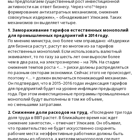
мы предполагаем существенный рост инвестиционной
активности как ответ бизнесу. Через что? Через
формирование антизатратных механизмов, снижения
совокупных издержек», – обнадеживает Улюкаев. Таких
механизмов он выделяет четыре.
1. Замораживание тарифов естественных монополий
для промышленных предприятий в 2014 году.
По мнению министра, оно более чем оправдано:
«
Издержки
для бизнеса растут, растут во многом из-за тарифов
естественных монополий. Если использовать валютный
эквивалент, то по газу за шесть лет они выросли более
чем в два раза, на электроэнергию – на 76%. На стадии
снижения темпов роста <… > риски должны распределяться
по разным секторам экономики. Сейчас этого не происходит,
поэтому <… > должен включиться понижающий механизм».
Он подтвердил, что в 2015–2016 годах индексация тарифов
для предприятий будет на уровне инфляции предыдущего
года. При этом инвестиционные программы промышленных
монополий будут выполнены в том же объеме,
но с меньшими затратами.
2. Снижение доли расходов на труд.
«
Последние три года
доля труда в ВВП растет. В ближайшее время нас ждет
снижение занятости», – отмечает Улюкаев. Он объявил,
что правительство не будет искусственно сохранять
рабочие места: неэффективные работники должны быть
выведены из оборота, а жителям моногородов следует