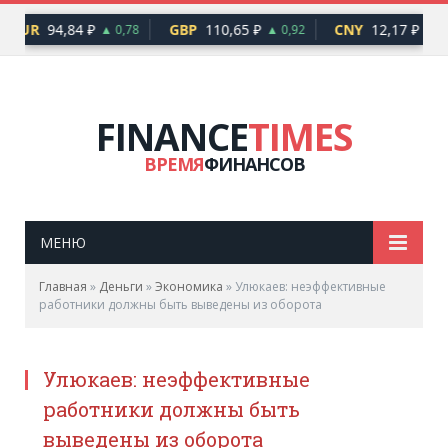
EUR
94,84 ₽
GBP
110,65 ₽
CNY
12,17 ₽
▲ 0,78
▲ 0,92
▲ 0,
FINANCE
TIMES
ВРЕМЯ
ФИНАНСОВ
МЕНЮ
Главная
»
Деньги
»
Экономика
»
Улюкаев: неэффективные
работники должны быть выведены из оборота
Улюкаев: неэффективные
работники должны быть
выведены из оборота