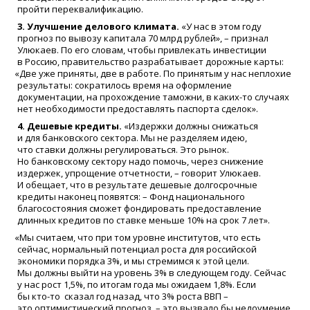
пройти переквалификацию.
3. Улучшение делового климата.
«
У нас в этом году
прогноз по вывозу капитала 70 млрд рублей», – признал
Улюкаев. По его словам, чтобы привлекать инвестиции
в Россию, правительство разрабатывает дорожные карты:
«
Две уже приняты, две в работе. По принятым у нас неплохие
результаты: сократилось время на оформление
документации, на прохождение таможни, в каких-то случаях
нет необходимости предоставлять паспорта сделок».
4. Дешевые кредиты.
«
Издержки должны снижаться
и для банковского сектора. Мы не разделяем идею,
что ставки должны регулироваться. Это рынок.
Но банковскому сектору надо помочь, через снижение
издержек, упрощение отчетности, – говорит Улюкаев.
И обещает, что в результате дешевые долгосрочные
кредиты наконец появятся: – Фонд национального
благосостояния сможет фондировать предоставление
длинных кредитов по ставке меньше 10% на срок 7 лет».
«
Мы считаем, что при том уровне институтов, что есть
сейчас, нормальный потенциал роста для российской
экономики порядка 3%, и мы стремимся к этой цели.
Мы должны выйти на уровень 3% в следующем году. Сейчас
у нас рост 1,5%, по итогам года мы ожидаем 1,8%. Если
бы
кто-то
сказал год назад, что 3% роста ВВП –
это оптимистический прогноз, – это вызвало бы недоумение,