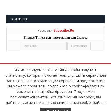
ПОДПИСКА
Рассылки
Subscribe.Ru
Finance Times: вся информация для бизнеса
Мы используем cookie-файлы, чтобы получить
статистику, которая помогает нам улучшить сервис для
Copyright © 2008-2026
FinanceTimes
Вас с целью персонализации сервисов и предложений.
Зарегистрировано в Роскомнадзоре
Вы можете прочитать подробнее о cookie-файлах или
Свидетельство о регистрации СМИ:
изменить настройки браузера. Продолжая
серия Эл № ФС77-86300 от 10 ноября 2023 г
пользоваться сайтом без изменения настроек, вы
даёте согласие на использование ваших cookie-файлов
СОГЛАСИТЬСЯ