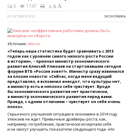
0
1147
03 ОКТЯБРЯ 2013
ЭКОНОМИКА
Источник:
slon.ru
«
Теперь наша статистика будет сравнивать с 2013
годом как с уровнем самого низкого роста России
в истории», – признал министр экономического
развития Алексей Улюкаев на стартовавшем сегодня
форуме ВТБ
«
Россия зовет!». Министр сразу извинился
за плохие новости:
«
Сейчас, когда меня ведущий
представлял, я вспомнил анекдот, что культуры нет,
а министр есть и неплохо себя чувствует. Вроде
бы экономического развития нет практически,
а министр экономического развития перед вами.
Правда, с одним отличием – чувствует он себя очень
плохо».
Серьезного улучшения ситуации в экономике в 2014 году
Улюкаев не ждет. Привычные драйверы роста, как,
например, потребление, практически исчерпали себя
и не смогут улучшить показатели следующего года.
«
Но