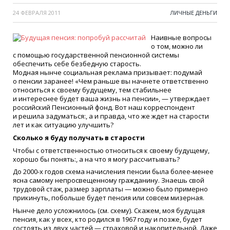
24 ФЕВРАЛЯ 2011
ЛИЧНЫЕ ДЕНЬГИ
Наивные вопросы
о том, можно ли
с помощью государственной пенсионной системы
обеспечить себе безбедную старость.
Модная нынче социальная реклама призывает: подумай
о пенсии заранее!
«
Чем раньше вы начнете ответственно
относиться к своему будущему, тем стабильнее
и интереснее будет ваша жизнь на пенсии», — утверждает
российский Пенсионный фонд. Вот наш корреспондент
и решила задуматься:, а и правда, что же ждет на старости
лет и как ситуацию улучшить?
Сколько я буду получать в старости
Чтобы с ответственностью относиться к своему будущему,
хорошо бы понять:, а на что я могу рассчитывать?
До 2000-х годов схема начисления пенсии была более-менее
ясна самому непросвещенному гражданину. Знаешь свой
трудовой стаж, размер зарплаты — можно было примерно
прикинуть, побольше будет пенсия или совсем мизерная.
Нынче дело усложнилось
(
см. схему). Скажем, моя будущая
пенсия, как у всех, кто родился в 1967 году и позже, будет
состоять из двух частей — страховой и накопительной. Даже