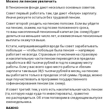
Можно ли пенсию увеличить
В Пенсионном фонде дают несколько основных советов.
Совет первый: работать там, где дают
«
белую» зарплату.
Иначе рискуете остаться без трудовой пенсии.
Совет второй: уходить на пенсию попозже. Если вы уйдете
на пенсию, скажем, на год позже положенного срока,
то ваш накопленный пенсионный капитал
(
см. схему) будет
делиться на меньшее число лет, и ежемесячные пенсионные
выплаты окажутся выше.
Кстати, напрашивающийся вроде бы совет зарабатывать
побольше — чтобы побольше была пенсия — напрямую
работает не всегда. Страховые отчисления на страховую
и накопительную части пенсии переводятся в пределах
заработка в 463 тысячи рублей в год по каждому месту
работы. Если у вас всего одно место работы и
«
белая»
зарплата там выше 38,5 тысячи рублей в месяц, на пенсию
вы работаете только в пределах этой суммы. Правда, можно
еще поучаствовать в программе государственного
софинансирования пенсии
(
см. схему).
И совет третий: тем, у кого есть накопительная часть пенсии
(
та, которую надо куда-то инвестировать) , грамотно
ею распорядиться. Об этом поговорим в следующем выпуске
еженедельника.
ВАЖНО