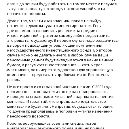
если я до пенсии буду работать на том же месте и получать
такую же зарплату, по поводу накопительной части
возникают вопросы.
Дело в том, что эти
«
накопления», пока я не выйду
на пенсию, должны куда-то инвестироваться. Есть
две возможности: принять решение на предмет
инвестиционной стратегии самому либо предоставить
это решать государству. В первом случае надо озадачиться
выбором подходящей управляющей компании или
негосударственного инвестиционного фонда. Во втором
случае можно не делать ничего. В любом случае ваши
пенсионные деньги будут вкладываться в некие ценные
бумаги, и результат инвестирования — хоть через
«
частников», хоть через государственную управляющую
компанию — предсказать проблематично. Рынок есть
рынок.
Не все просто и со страховой частью пенсии. С 2002 года
пенсионное законодательство не раз подправлялось,
и проценты страховых отчислений с зарплаты на пенсию
менялись. И гарантий, что впредь законодательство
меняться не будет, нет. Напротив, обсуждаются то одни,
то другие предполагаемые поправки — типа изменения
пенсионного возраста.
Короче, вооружившись советами специалистов
и материалами Пенсионного фонда, я лично пришла