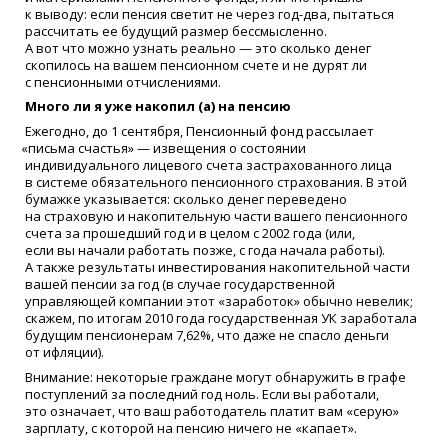
к выводу: если пенсия светит не через год-два, пытаться
рассчитать ее будущий размер бессмысленно.
А вот что можно узнать реально — это сколько денег
скопилось на вашем пенсионном счете и не дурят ли
с пенсионными отчислениями.
Много ли я уже накопил
(
а) на пенсию
Ежегодно, до 1 сентября, Пенсионный фонд рассылает
«
письма счастья» — извещения о состоянии
индивидуального лицевого счета застрахованного лица
в системе обязательного пенсионного страхования. В этой
бумажке указывается: сколько денег переведено
на страховую и накопительную части вашего пенсионного
счета за прошедший год и в целом с 2002 года
(
или,
если вы начали работать позже, с года начала работы).
А также результаты инвестирования накопительной части
вашей пенсии за год
(
в случае государственной
управляющей компании этот
«
заработок» обычно невелик;
скажем, по итогам 2010 года государственная УК заработала
будущим пенсионерам 7,62%, что даже не спасло деньги
от ифляции).
Внимание: некоторые граждане могут обнаружить в графе
поступлений за последний год ноль. Если вы работали,
это означает, что ваш работодатель платит вам
«
серую»
зарплату, с которой на пенсию ничего не
«
капает».