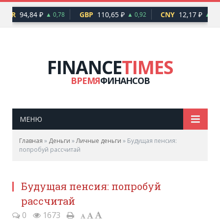
EUR
94,84 ₽
GBP
110,65 ₽
CNY
12,17 ₽
▲ 0,78
▲ 0,92
▲ 0,1
FINANCE
TIMES
ВРЕМЯ
ФИНАНСОВ
МЕНЮ
Главная
»
Деньги
»
Личные деньги
»
Будущая пенсия:
попробуй рассчитай
Будущая пенсия: попробуй
рассчитай
0
1673