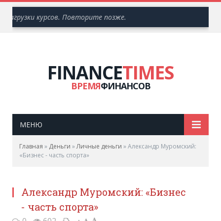
а загрузки курсов. Повторите позже.
FINANCE
TIMES
ВРЕМЯ
ФИНАНСОВ
МЕНЮ
Главная
»
Деньги
»
Личные деньги
»
Александр Муромский:
«Бизнес - часть спорта»
Александр Муромский: «Бизнес
- часть спорта»