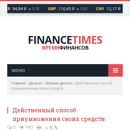
EUR
94,84 ₽
GBP
110,65 ₽
CNY
12,17 ₽
▲ 0,78
▲ 0,92
▲ 0,1
FINANCE
TIMES
ВРЕМЯ
ФИНАНСОВ
МЕНЮ
Главная
»
Деньги
»
Личные деньги
»
Действенный способ
приумножения своих средств
Действенный способ
приумножения своих средств
0
943