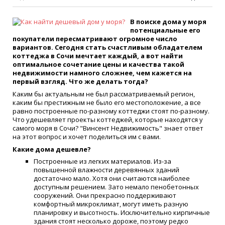
В поиске дома у моря
потенциальные его
покупатели пересматривают огромное число
вариантов. Сегодня стать счастливым обладателем
коттеджа в Сочи мечтает каждый, а вот найти
оптимальное сочетание цены и качества такой
недвижимости намного сложнее, чем кажется на
первый взгляд. Что же делать тогда?
Каким бы актуальным не был рассматриваемый регион,
каким бы престижным не было его местоположение, а все
равно построенные по-разному коттеджи стоят по-разному.
Что удешевляет проекты коттеджей, которые находятся у
самого моря в Сочи? "Винсент Недвижимость" знает ответ
на этот вопрос и хочет поделиться им с вами.
Какие дома дешевле?
Построенные из легких материалов. Из-за
повышенной влажности деревянных зданий
достаточно мало. Хотя они считаются наиболее
доступным решением. Зато немало пенобетонных
сооружений. Они прекрасно поддерживают
комфортный микроклимат, могут иметь разную
планировку и высотность. Исключительно кирпичные
здания стоят несколько дороже, поэтому редко