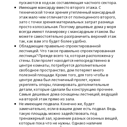
пускаются в ход как составляющая частного сектора.
Имеющие мансарду вместо второго этажа. С
технической точки зрения утепленный мансардный
этаж мало чем отличается от полноценного второго,
зато с точки зрения материальных затрат разница
просто колоссальная. Поэтому дешевые дома у моря
всегда имеют планировку с мансардным этажом. Вы
можете самостоятельно разграничить верхний этаж
так, как вам это будет более удобно.
Обладающие правильно спроектированной
лестницей. Что такое правильно спроектированная
лестница? Прежде всего та, которая расположена у
стены. Если пролет находится непосредственно в
центре комнаты, потребуется дополнительное
свободное пространство, дом потеряет много
полезной площади. Кроме того, для того чтобы в
центре дома был лестничный пролет, нужно
укреплять опоры, планировать дополнительные
детали, которые сделали бы конструкцию прочнее.
Самые дешевые дома оснащены лестницей, ведущей
на второй этаж прямо из зала.
Не имеющие подвала. Конечно же, будет
замечательно, если в вашем доме есть подвал. Ведь
такую площадь можно задействовать под
тренажерный зал, хранение разных сезонных вещей,
которые пока что не нужны. Однако наличие