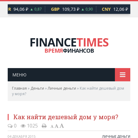
EUR
94,06 ₽
GBP
109,73 ₽
CNY
12,06 ₽
▲ 0,87
▲ 0,90
▲ 0,1
FINANCE
TIMES
ВРЕМЯ
ФИНАНСОВ
МЕНЮ
Главная
»
Деньги
»
Личные деньги
»
Как найти дешевый дом
у моря?
Как найти дешевый дом у моря?
0
1025
04 ДЕКАБРЯ 2015
ЛИЧНЫЕ ДЕНЬГИ