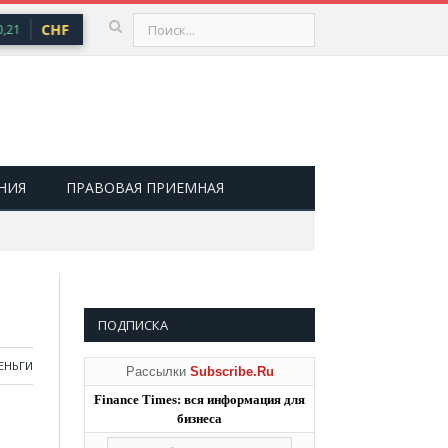
CHF
101,30 ₽
USD
82,17 ₽
EUR
94,84 ₽
21
▲ 0,64
▲ 0,76
НИЯ
ПРАВОВАЯ ПРИЕМНАЯ
ПОДПИСКА
ЕНЬГИ
Рассылки
Subscribe.Ru
Finance Times: вся информация для
бизнеса