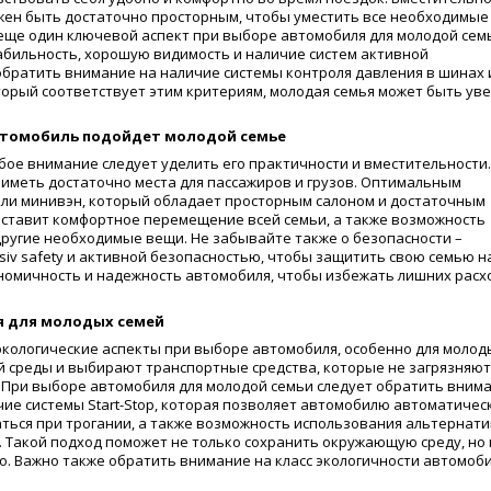
лжен быть достаточно просторным, чтобы уместить все необходимые
о еще один ключевой аспект при выборе автомобиля для молодой сем
бильность, хорошую видимость и наличие систем активной
т обратить внимание на наличие системы контроля давления в шинах 
торый соответствует этим критериям, молодая семья может быть ув
автомобиль подойдет молодой семье
бое внимание следует уделить его практичности и вместительности.
иметь достаточно места для пассажиров и грузов. Оптимальным
ли минивэн, который обладает просторным салоном и достаточным
ставит комфортное перемещение всей семьи, а также возможность
 другие необходимые вещи. Не забывайте также о безопасности –
iv safety и активной безопасностью, чтобы защитить свою семью н
ономичность и надежность автомобиля, чтобы избежать лишних расх
я для молодых семей
экологические аспекты при выборе автомобиля, особенно для молод
й среды и выбирают транспортные средства, которые не загрязняют
. При выборе автомобиля для молодой семьи следует обратить вним
чие системы Start-Stop, которая позволяет автомобилю автоматичес
аться при трогании, а также возможность использования альтернат
о. Такой подход поможет не только сохранить окружающую среду, но 
о. Важно также обратить внимание на класс экологичности автомоб