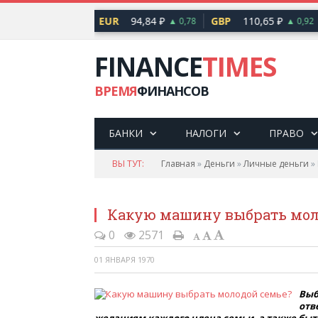
82,17 ₽
EUR
94,84 ₽
GBP
110,65 ₽
▲ 0,76
▲ 0,78
▲ 0,92
FINANCE
TIMES
ВРЕМЯ
ФИНАНСОВ
БАНКИ
НАЛОГИ
ПРАВО
ВЫ ТУТ:
Главная
»
Деньги
»
Личные деньги
»
Какую машину выбрать мол
0
2571
01 ЯНВАРЯ 1970
Выб
отв