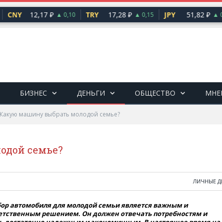
CNY
12,17 ₽
TRY
17,28 ₽
JPY
51,82 ₽
▲ 0,10
▲ 0,15
▲ 0,
БИЗНЕС
ДЕНЬГИ
ОБЩЕСТВО
МНЕ
Какую машину выбрать молодой семье?
одой семье?
ЛИЧНЫЕ Д
ор автомобиля для молодой семьи является важным и
етственным решением. Он должен отвечать потребностям и