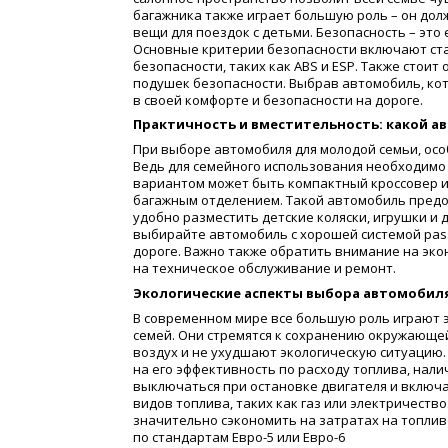
багажника также играет большую роль – он до
вещи для поездок с детьми. Безопасность – эт
Основные критерии безопасности включают ста
безопасности, таких как ABS и ESP. Также стои
подушек безопасности. Выбрав автомобиль, ко
в своей комфорте и безопасности на дороге.
Практичность и вместительность: какой 
При выборе автомобиля для молодой семьи, осо
Ведь для семейного использования необходимо 
вариантом может быть компактный кроссовер и
багажным отделением. Такой автомобиль предо
удобно разместить детские коляски, игрушки и
выбирайте автомобиль с хорошей системой pass
дороге. Важно также обратить внимание на эк
на техническое обслуживание и ремонт.
Экологические аспекты выбора автомобил
В современном мире все большую роль играют 
семей. Они стремятся к сохранению окружающе
воздух и не ухудшают экологическую ситуацию
на его эффективность по расходу топлива, нали
выключаться при остановке двигателя и включ
видов топлива, таких как газ или электричеств
значительно сэкономить на затратах на топлив
по стандартам Евро-5 или Евро-6