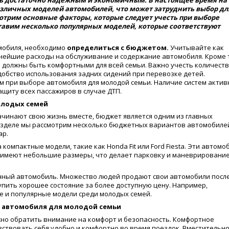
ть достаточно надежным и экономичным. В настоящее время на
азличных моделей автомобилей, что может затруднить выбор дл
мотрим основные факторы, которые следует учесть при выборе
тавим несколько популярных моделей, которые соответствуют
омобиля, необходимо
определиться с бюджетом.
Учитывайте как
нейшие расходы на обслуживание и содержание автомобиля. Кроме т
 должны быть комфортными для всей семьи. Важно учесть количест
добство использования задних сидений при перевозке детей.
 при выборе автомобиля для молодой семьи. Наличие систем актив
щиту всех пассажиров в случае ДТП.
олодых семей
начинают свою жизнь вместе, бюджет является одним из главных
азделе мы рассмотрим несколько бюджетных вариантов автомобиле
ар.
омпактные модели, такие как Honda Fit или Ford Fiesta. Эти автомо
и имеют небольшие размеры, что делает парковку и маневрировани
нный автомобиль. Множество людей продают свои автомобили посл
упить хорошее состояние за более доступную цену. Например,
ные и популярные модели среди молодых семей.
а автомобиля для молодой семьи
жно обратить внимание на комфорт и безопасность. Комфортное
вствовать себя удобно и комфортно во время поездок. Вместительн