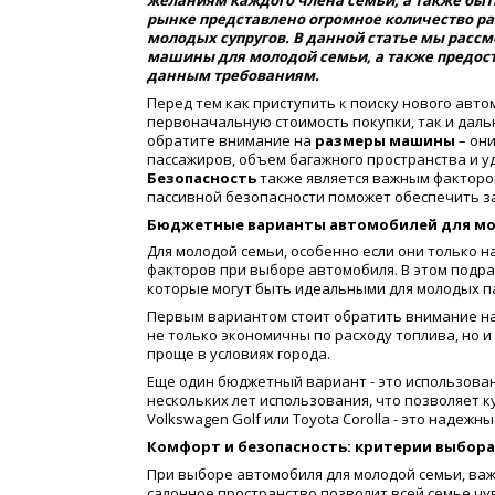
желаниям каждого члена семьи, а также бы
рынке представлено огромное количество р
молодых супругов. В данной статье мы расс
машины для молодой семьи, а также предос
данным требованиям.
Перед тем как приступить к поиску нового авт
первоначальную стоимость покупки, так и даль
обратите внимание на
размеры машины
– они
пассажиров, объем багажного пространства и у
Безопасность
также является важным фактором
пассивной безопасности поможет обеспечить за
Бюджетные варианты автомобилей для м
Для молодой семьи, особенно если они только 
факторов при выборе автомобиля. В этом подр
которые могут быть идеальными для молодых п
Первым вариантом стоит обратить внимание на к
не только экономичны по расходу топлива, но 
проще в условиях города.
Еще один бюджетный вариант - это использова
нескольких лет использования, что позволяет к
Volkswagen Golf или Toyota Corolla - это надеж
Комфорт и безопасность: критерии выбор
При выборе автомобиля для молодой семьи, ва
салонное пространство позволит всей семье чу