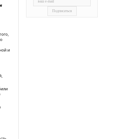
я
ого,
во
ной и
й,
били
е
е
ость