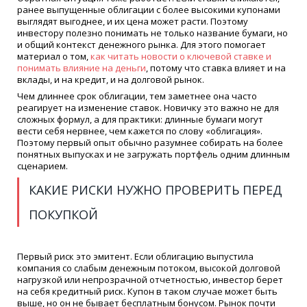
ранее выпущенные облигации с более высокими купонами
выглядят выгоднее, и их цена может расти. Поэтому
инвестору полезно понимать не только название бумаги, но
и общий контекст денежного рынка. Для этого помогает
материал о том,
как читать новости о ключевой ставке и
понимать влияние на деньги
, потому что ставка влияет и на
вклады, и на кредит, и на долговой рынок.
Чем длиннее срок облигации, тем заметнее она часто
реагирует на изменение ставок. Новичку это важно не для
сложных формул, а для практики: длинные бумаги могут
вести себя нервнее, чем кажется по слову «облигация».
Поэтому первый опыт обычно разумнее собирать на более
понятных выпусках и не загружать портфель одним длинным
сценарием.
КАКИЕ РИСКИ НУЖНО ПРОВЕРИТЬ ПЕРЕД
ПОКУПКОЙ
Первый риск это эмитент. Если облигацию выпустила
компания со слабым денежным потоком, высокой долговой
нагрузкой или непрозрачной отчетностью, инвестор берет
на себя кредитный риск. Купон в таком случае может быть
выше, но он не бывает бесплатным бонусом. Рынок почти