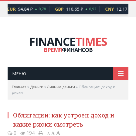
EUR
94,84 ₽
GBP
110,65 ₽
CNY
12,17 ₽
▲ 0,78
▲ 0,92
▲ 0
FINANCE
TIMES
ВРЕМЯ
ФИНАНСОВ
МЕНЮ
Главная
»
Деньги
»
Личные деньги
»
Облигации: доход и
риски
Облигации: как устроен доход и
какие риски смотреть
0
194