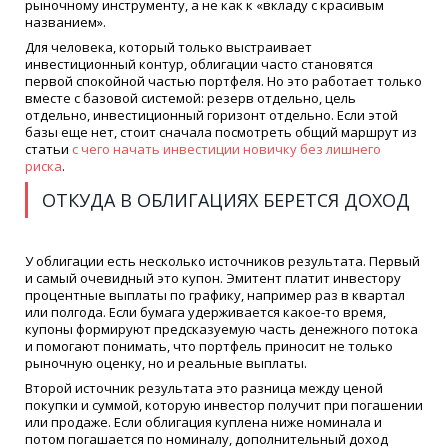
рыночному инструменту, а не как к «вкладу с красивым
названием».
Для человека, который только выстраивает
инвестиционный контур, облигации часто становятся
первой спокойной частью портфеля. Но это работает только
вместе с базовой системой: резерв отдельно, цель
отдельно, инвестиционный горизонт отдельно. Если этой
базы еще нет, стоит сначала посмотреть общий маршрут из
статьи
с чего начать инвестиции новичку без лишнего
риска
.
ОТКУДА В ОБЛИГАЦИЯХ БЕРЕТСЯ ДОХОД
У облигации есть несколько источников результата. Первый
и самый очевидный это купон. Эмитент платит инвестору
процентные выплаты по графику, например раз в квартал
или полгода. Если бумага удерживается какое-то время,
купоны формируют предсказуемую часть денежного потока
и помогают понимать, что портфель приносит не только
рыночную оценку, но и реальные выплаты.
Второй источник результата это разница между ценой
покупки и суммой, которую инвестор получит при погашении
или продаже. Если облигация куплена ниже номинала и
потом погашается по номиналу, дополнительный доход