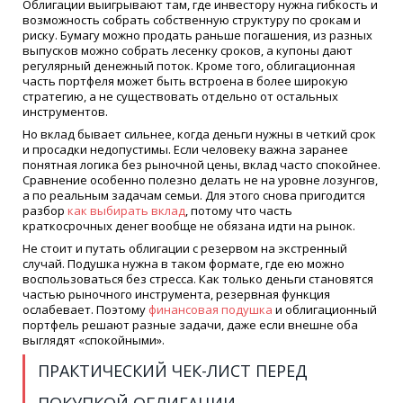
Облигации выигрывают там, где инвестору нужна гибкость и
возможность собрать собственную структуру по срокам и
риску. Бумагу можно продать раньше погашения, из разных
выпусков можно собрать лесенку сроков, а купоны дают
регулярный денежный поток. Кроме того, облигационная
часть портфеля может быть встроена в более широкую
стратегию, а не существовать отдельно от остальных
инструментов.
Но вклад бывает сильнее, когда деньги нужны в четкий срок
и просадки недопустимы. Если человеку важна заранее
понятная логика без рыночной цены, вклад часто спокойнее.
Сравнение особенно полезно делать не на уровне лозунгов,
а по реальным задачам семьи. Для этого снова пригодится
разбор
как выбирать вклад
, потому что часть
краткосрочных денег вообще не обязана идти на рынок.
Не стоит и путать облигации с резервом на экстренный
случай. Подушка нужна в таком формате, где ею можно
воспользоваться без стресса. Как только деньги становятся
частью рыночного инструмента, резервная функция
ослабевает. Поэтому
финансовая подушка
и облигационный
портфель решают разные задачи, даже если внешне оба
выглядят «спокойными».
ПРАКТИЧЕСКИЙ ЧЕК-ЛИСТ ПЕРЕД