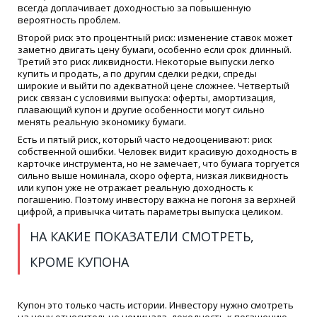
всегда доплачивает доходностью за повышенную
вероятность проблем.
Второй риск это процентный риск: изменение ставок может
заметно двигать цену бумаги, особенно если срок длинный.
Третий это риск ликвидности. Некоторые выпуски легко
купить и продать, а по другим сделки редки, спреды
широкие и выйти по адекватной цене сложнее. Четвертый
риск связан с условиями выпуска: оферты, амортизация,
плавающий купон и другие особенности могут сильно
менять реальную экономику бумаги.
Есть и пятый риск, который часто недооценивают: риск
собственной ошибки. Человек видит красивую доходность в
карточке инструмента, но не замечает, что бумага торгуется
сильно выше номинала, скоро оферта, низкая ликвидность
или купон уже не отражает реальную доходность к
погашению. Поэтому инвестору важна не погоня за верхней
цифрой, а привычка читать параметры выпуска целиком.
НА КАКИЕ ПОКАЗАТЕЛИ СМОТРЕТЬ,
КРОМЕ КУПОНА
Купон это только часть истории. Инвестору нужно смотреть
на цену относительно номинала, доходность к погашению,