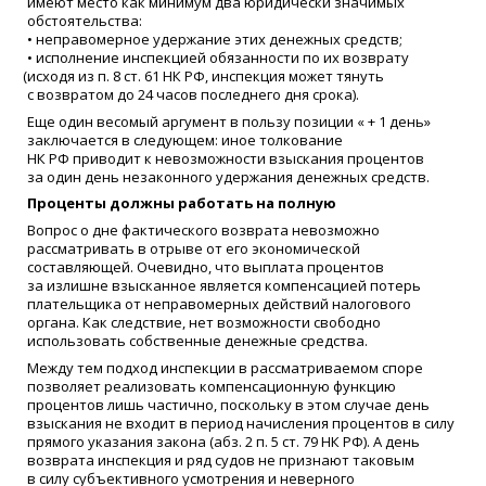
имеют место как минимум два юридически значимых
обстоятельства:
• неправомерное удержание этих денежных средств;
• исполнение инспекцией обязанности по их возврату
(
исходя из п. 8 ст. 61 НК РФ, инспекция может тянуть
с возвратом до 24 часов последнего дня срока).
Еще один весомый аргумент в пользу позиции
«
+ 1 день»
заключается в следующем: иное толкование
НК РФ приводит к невозможности взыскания процентов
за один день незаконного удержания денежных средств.
Проценты должны работать на полную
Вопрос о дне фактического возврата невозможно
рассматривать в отрыве от его экономической
составляющей. Очевидно, что выплата процентов
за излишне взысканное является компенсацией потерь
плательщика от неправомерных действий налогового
органа. Как следствие, нет возможности свободно
использовать собственные денежные средства.
Между тем подход инспекции в рассматриваемом споре
позволяет реализовать компенсационную функцию
процентов лишь частично, поскольку в этом случае день
взыскания не входит в период начисления процентов в силу
прямого указания закона
(
абз. 2 п. 5 ст. 79 НК РФ). А день
возврата инспекция и ряд судов не признают таковым
в силу субъективного усмотрения и неверного