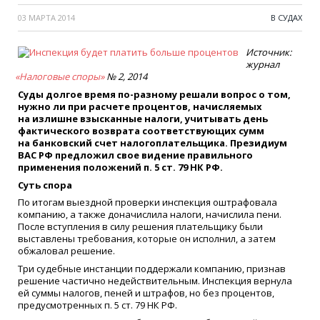
03 МАРТА 2014
В СУДАХ
Источник:
журнал
«
Налоговые споры»
№ 2, 2014
Суды долгое время по-разному решали вопрос о том,
нужно ли при расчете процентов, начисляемых
на излишне взысканные налоги, учитывать день
фактического возврата соответствующих сумм
на банковский счет налогоплательщика. Президиум
ВАС РФ предложил свое видение правильного
применения положений п. 5 ст. 79 НК РФ.
Суть спора
По итогам выездной проверки инспекция оштрафовала
компанию, а также доначислила налоги, начислила пени.
После вступления в силу решения плательщику были
выставлены требования, которые он исполнил, а затем
обжаловал решение.
Три судебные инстанции поддержали компанию, признав
решение частично недействительным. Инспекция вернула
ей суммы налогов, пеней и штрафов, но без процентов,
предусмотренных п. 5 ст. 79 НК РФ.