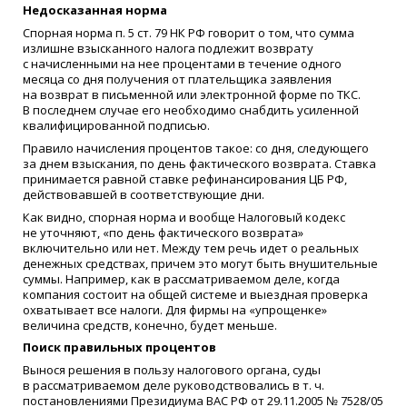
Недосказанная норма
Спорная норма п. 5 ст. 79 НК РФ говорит о том, что сумма
излишне взысканного налога подлежит возврату
с начисленными на нее процентами в течение одного
месяца со дня получения от плательщика заявления
на возврат в письменной или электронной форме по ТКС.
В последнем случае его необходимо снабдить усиленной
квалифицированной подписью.
Правило начисления процентов такое: со дня, следующего
за днем взыскания, по день фактического возврата. Ставка
принимается равной ставке рефинансирования ЦБ РФ,
действовавшей в соответствующие дни.
Как видно, спорная норма и вообще Налоговый кодекс
не уточняют,
«
по день фактического возврата»
включительно или нет. Между тем речь идет о реальных
денежных средствах, причем это могут быть внушительные
суммы. Например, как в рассматриваемом деле, когда
компания состоит на общей системе и выездная проверка
охватывает все налоги. Для фирмы на
«
упрощенке»
величина средств, конечно, будет меньше.
Поиск правильных процентов
Вынося решения в пользу налогового органа, суды
в рассматриваемом деле руководствовались в т. ч.
постановлениями Президиума ВАС РФ от 29.11.2005 № 7528/05