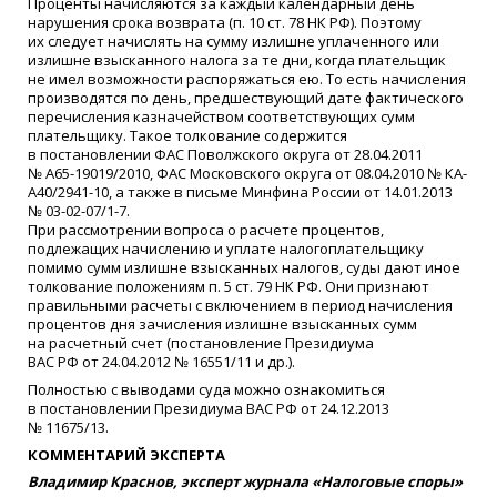
Проценты начисляются за каждый календарный день
нарушения срока возврата
(
п. 10 ст. 78 НК РФ). Поэтому
их следует начислять на сумму излишне уплаченного или
излишне взысканного налога за те дни, когда плательщик
не имел возможности распоряжаться ею. То есть начисления
производятся по день, предшествующий дате фактического
перечисления казначейством соответствующих сумм
плательщику. Такое толкование содержится
в постановлении ФАС Поволжского округа от 28.04.2011
№ А65-19019/2010, ФАС Московского округа от 08.04.2010 № КА-
А40/2941-10, а также в письме Минфина России от 14.01.2013
№ 03-02-07/1-7.
При рассмотрении вопроса о расчете процентов,
подлежащих начислению и уплате налогоплательщику
помимо сумм излишне взысканных налогов, суды дают иное
толкование положениям п. 5 ст. 79 НК РФ. Они признают
правильными расчеты с включением в период начисления
процентов дня зачисления излишне взысканных сумм
на расчетный счет
(
постановление Президиума
ВАС РФ от 24.04.2012 № 16551/11 и др.).
Полностью с выводами суда можно ознакомиться
в постановлении Президиума ВАС РФ от 24.12.2013
№ 11675/13.
КОММЕНТАРИЙ ЭКСПЕРТА
Владимир Краснов, эксперт журнала
«
Налоговые споры»