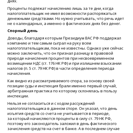
днях.
Проценты подлежат начислению лишь за те дни, когда
налогоплательщик не имел возможности распоряжаться
денежными средствами. Но нужно учитывать, что речь идет
не о календарных, а именно о фактических днях без денег.
Спорный день
Доводы, благодаря которым Президиум ВАС РФ поддержал
компанию и тем самым сыграл на руку всем
налогоплательщикам, пока не известны. Однако уже сейчас
можно заключить, что он признал разницу в правовой
природе начисления процентов при несвоевременном
возмещении НДС
(
ст. 176 НК РФ) и при излишнем взыскании
налогов
(
п. 5 ст. 79 НК РФ) в части определения периода
начисления.
Как видно из рассматриваемого спора, за основу своей
позиции суды и инспекция брали именно первый случай,
арбитражная практика по которому склонялась в пользу
инспекции.
Нельзя не согласиться и с ходом рассуждений
налогоплательщика в данном споре. Он указал, что день
изъятия средств со счета не учитывается в периоде,
за который начисляются проценты в силу ст. 79 НК РФ,
поэтому его законодатель заложил в день фактического
зачисления средств на счет в банке. А в последнем случае