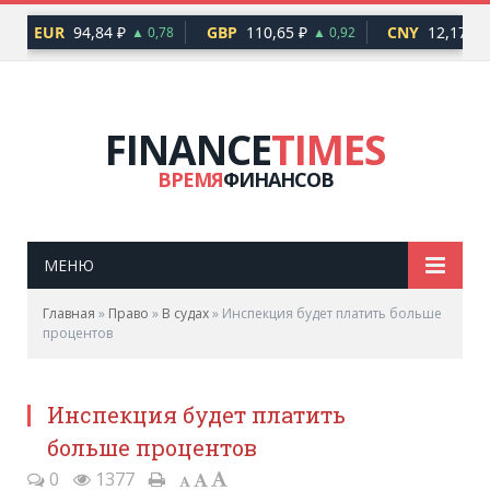
EUR
94,84 ₽
GBP
110,65 ₽
CNY
12,17 ₽
▲ 0,78
▲ 0,92
▲ 
FINANCE
TIMES
ВРЕМЯ
ФИНАНСОВ
МЕНЮ
Главная
»
Право
»
В судах
»
Инспекция будет платить больше
процентов
Инспекция будет платить
больше процентов
0
1377