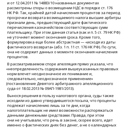
и от 12.04.2011 № 14883/10 названных документах
рассмотрены споры о возмещении НДС в порядке ст. 176
НК РФ. Так, крайней датой начисления процентов за период
просрочки возврата возмещаемого налога высшие арбитры
признали день, предшествующий дате фактического
перечисления казначейством соответствующих сумм
плательщику. При этом данная статья
(
как и п. 5 ст. 79 НК РФ)
не уточняет момент окончания срока. Кроме того,
формулировка еще более абстрактная —
«
исходя из даты
фактического возврата»
(
абз. 1 п. 11 ст. 176 НК РФ). По сути,
она не содержит данных о моменте окончания начисления
процентов.
В рассматриваемом споре апелляция прямо указала, что
«
неопределенность содержания вышеуказанных правовых
норм влечет неоднозначное их понимание и,
следовательно, неоднозначное применение»
(
постановление Девятого арбитражного апелляционного
суда от 18.02.2013 № 09АП-1981/2013).
Вынося решения в пользу налогового органа, суды также
исходили из давно утвердившегося посыла, что проценты
подлежат начислению лишь за те дни, когда
налогоплательщик не имел возможности распоряжаться
данными денежными средствами. Правда, при этом
они не учитывали, что речь в законе, скорее всего, идет
именно о фактических днях без денег, а не о календарных