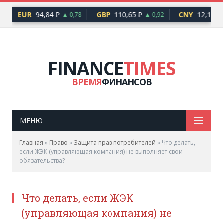
EUR
94,84 ₽
GBP
110,65 ₽
CNY
12,17 ₽
▲ 0,78
▲ 0,92
FINANCE
TIMES
ВРЕМЯ
ФИНАНСОВ
МЕНЮ
Главная
»
Право
»
Защита прав потребителей
»
Что делать,
если ЖЭК (управляющая компания) не выполняет свои
обязательства?
Что делать, если ЖЭК
(управляющая компания) не