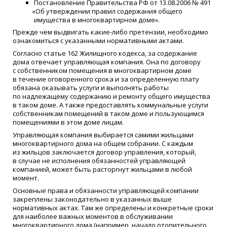
Постановление Правительства РФ от 13.08.2006 № 491
«
Об утверждении правил содержания общего
имущества в многоквартирном доме».
Прежде чем выдвигать какие-либо претензии, необходимо
ознакомиться с указанными нормативными актами.
Согласно статье 162 Жилищного кодекса, за содержание
дома отвечает управляющая компания. Она по договору
с собственником помещения в многоквартирном доме
в течение оговоренного срока и за определенную плату
обязана оказывать услуги и выполнять работы
по надлежащему содержанию и ремонту общего имущества
в таком доме. А также предоставлять коммунальные услуги
собственникам помещений в таком доме и пользующимся
помещениями в этом доме лицам.
Управляющая компания выбирается самими жильцами
многоквартирного дома на общем собрании. С каждым
из жильцов заключается договор управления, который,
в случае не исполнения обязанностей управляющей
компанией, может быть расторгнут жильцами в любой
момент.
Основные права и обязанности управляющей компании
закреплены законодательно в указанных выше
нормативных актах. Там же определены и конкретные сроки
для наиболее важных моментов в обслуживании
многоквартирного дома
(
например, начало отопительного