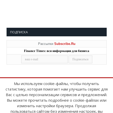
ПОДПИСКА
Рассылки
Subscribe.Ru
Finance Times: вся информация для бизнеса
Мы используем cookie-файлы, чтобы получить
статистику, которая помогает нам улучшить сервис для
Copyright © 2008-2026
FinanceTimes
Вас с целью персонализации сервисов и предложений.
Зарегистрировано в Роскомнадзоре
Вы можете прочитать подробнее о cookie-файлах или
Свидетельство о регистрации СМИ:
изменить настройки браузера. Продолжая
серия Эл № ФС77-86300 от 10 ноября 2023 г
пользоваться сайтом без изменения настроек, вы