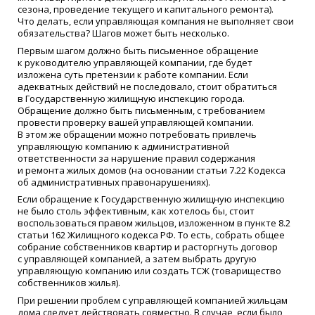
сезона, проведение текущего и капитального ремонта).
Что делать, если управляющая компания не выполняет свои
обязательства? Шагов может быть несколько.
Первым шагом должно быть письменное обращение
к руководителю управляющей компании, где будет
изложена суть претензии к работе компании. Если
адекватных действий не последовало, стоит обратиться
в Государственную жилищную инспекцию города.
Обращение должно быть письменным, с требованием
провести проверку вашей управляющей компании.
В этом же обращении можно потребовать привлечь
управляющую компанию к административной
ответственности за нарушение правил содержания
и ремонта жилых домов
(
на основании статьи 7.22 Кодекса
об административных правонарушениях).
Если обращение к Государственную жилищную инспекцию
не было столь эффективным, как хотелось бы, стоит
воспользоваться правом жильцов, изложенном в пункте 8.2
статьи 162 Жилищного кодекса РФ. То есть, собрать общее
собрание собственников квартир и расторгнуть договор
с управляющей компанией, а затем выбрать другую
управляющую компанию или создать ТСЖ
(
товарищество
собственников жилья).
При решении проблем с управляющей компанией жильцам
дома следует действовать совместно. В случае, если было