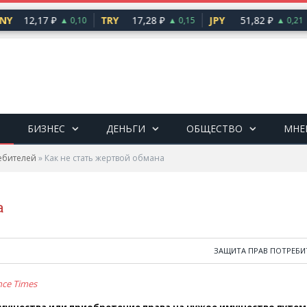
Y
12,17 ₽
TRY
17,28 ₽
JPY
51,82 ₽
▲ 0,10
▲ 0,15
▲ 0,21
БИЗНЕС
ДЕНЬГИ
ОБЩЕСТВО
МНЕ
ебителей
»
Как не стать жертвой обмана
а
ЗАЩИТА ПРАВ ПОТРЕБИ
nce Times