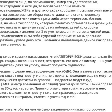
ишедшего лица, по возможности, номер его удостоверения,
й сотрудник, и если да, то мог ли он вообще явиться
о, в полиции, ЖЭКе, и других службах сообщают посылали они к вам э
, на всякие-разные сборы тоже отдавать не стоит, поскольку
 уплачиваются по квитанциям, либо через терминалы банков.
, но не на тех поборах, которые грамотно организованы дирекцие
жно писать отдельную тему) , а на поборах детей со стороны
 асоциальных алиментов. Это уже не мошенничество, а чистой воды
с применением силы либо с угрозой ее применения
(
моральное
разбоя). Другое дело, что школьники, вымогающие деньги, как прави
тветственность.
дчиков и сами их наказывают, что КАТЕГОРИЧЕСКИ делать нельзя. В
рь каждый школьник знает, что трогать его нельзя никому — ни учи
родитель даже за угрозу, может получить судимость!
спекция по делам несовершеннолетних
(
ОДН). Она и занимается таки
одпадают под преступления, но отвечать последние еще не могут в 
арушения достаточно суровая — подростка ведут в суд,
 ЦВИНП
(
центр временной изоляции) сроком до 30 суток. Таким образо
ть 30 суток
«
ареста». Приятного мало, при том, что условия в нем,
 такого малолетнего преступника, как правило, рассматривают
екают к штрафам, ставят на учет и т.д. и т.п.
смотрите, чтобы на нем не было закреплено никаких посторонних