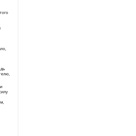
того
й
ло,
едь
телю,
ми
силу
м,