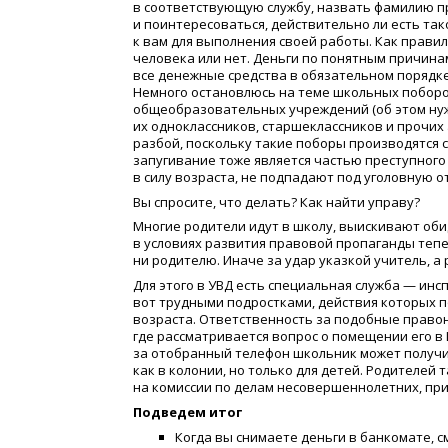
в соответствующую службу, назвать фамилию пр
и поинтересоваться, действительно ли есть тако
к вам для выполнения своей работы. Как правил
человека или нет. Деньги по понятным причинам
все денежные средства в обязательном порядке
Немного остановлюсь на теме школьных поборов
общеобразовательных учреждений
(
об этом ну
их одноклассников, старшеклассников и прочих
разбой, поскольку такие поборы производятся 
запугивание тоже является частью преступного 
в силу возраста, не подпадают под уголовную о
Вы спросите, что делать? Как найти управу?
Многие родители идут в школу, выискивают оби
в условиях развития правовой пропаганды тепе
ни родителю. Иначе за удар указкой учитель, а 
Для этого в УВД есть специальная служба — ин
вот трудными подростками, действия которых п
возраста. Ответственность за подобные правон
где рассматривается вопрос о помещении его в
за отобранный телефон школьник может получи
как в колонии, но только для детей. Родителей
на комиссии по делам несовершеннолетних, привл
Подведем итог
Когда вы снимаете деньги в банкомате, 