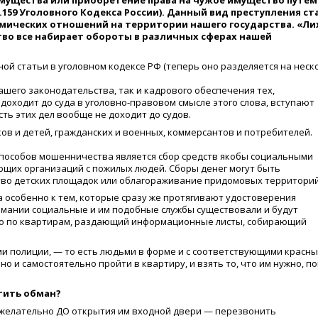
мущества или приобретение права на чужое имущество путем
.159 Уголовного Кодекса России). Данный вид преступления ст
омических отношений на территории нашего государства.
«
Ли
тво все набирает обороты в различных сферах нашей
ой статьи в уголовном кодексе РФ
(
теперь оно разделяется на неск
ашего законодательства, так и кадрового обеспечения тех,
 доходит до суда в уголовно-правовом смысле этого слова, вступают
сть этих дел вообще не доходит до судов.
ов и детей, гражданских и военных, коммерсантов и потребителей.
способов мошенничества является сбор средств якобы социальными
щих организаций с пожилых людей. Сборы денег могут быть
ство детских площадок или облагораживание придомовых территорий
а особенно к тем, которые сразу же протягивают удостоверения
нимании социальные и им подобные службы существовали и будут
о
по квартирам, раздающий информационные листы, собирающий
и полиции, — то есть людьми в форме и с соответствующими красн
но и самостоятельно пройти в квартиру, и взять то, что им нужно, п
атить обман?
о желательно ДО открытия им входной двери — перезвонить