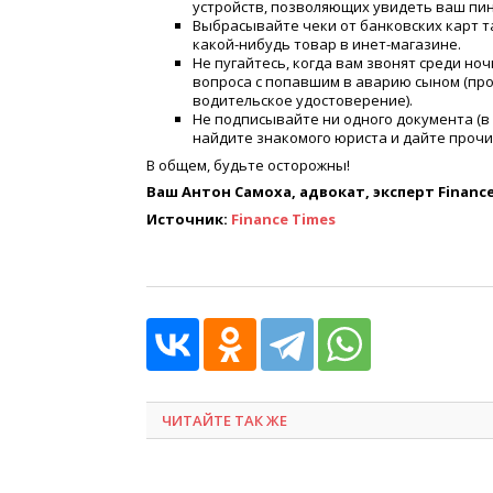
устройств, позволяющих увидеть ваш пин
Выбрасывайте чеки от банковских карт та
какой-нибудь товар в инет-магазине.
Не пугайтесь, когда вам звонят среди но
вопроса с попавшим в аварию сыном
(
про
водительское удостоверение).
Не подписывайте ни одного документа
(
в
найдите знакомого юриста и дайте прочит
В общем, будьте осторожны!
Ваш Антон Самоха, адвокат, эксперт Finance
Источник:
Finance Times
ЧИТАЙТЕ ТАК ЖЕ