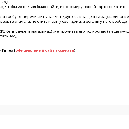
-код.
к, чтобы их нельзя было найти, и по номеру вашей карты оплатить
чи и требуют перечислить на счет другого лица деньги за улаживание
верьте сначала, не спит ли сын у себя дома, и есть ли у него вообще
 ЖЭКе, в банке, в магазинах) , не прочитав его полностью
(
а еще лучш
ать ему).
 Times
(
официальный сайт эксперта
)