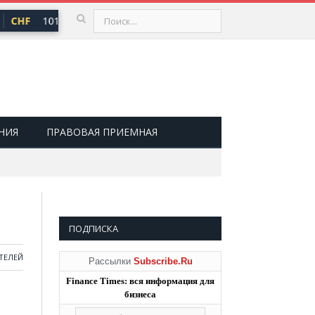
CHF
101,30 ₽
USD
82,17 ₽
EUR
94,84 ₽
▲ 0,64
▲ 0,76
▲ 0
НИЯ
ПРАВОВАЯ ПРИЕМНАЯ
ПОДПИСКА
ТЕЛЕЙ
Рассылки
Subscribe.Ru
Finance Times: вся информация для
бизнеса