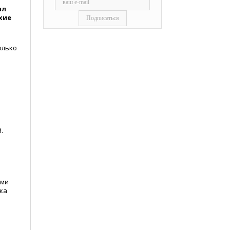
ал
хие
олько
.
ыми
ока