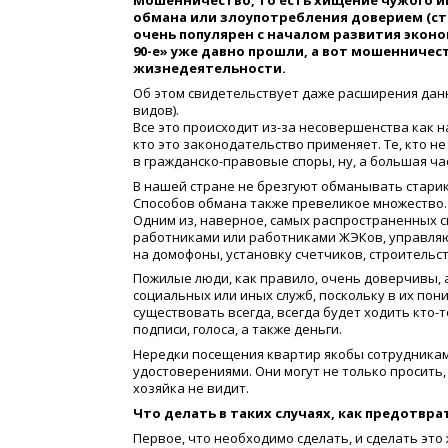
Мошенничество, то есть хищение чужого и
обмана или злоупотребления доверием
(
ст
очень популярен с началом развития экон
90-е» уже давно прошли, а вот мошенничес
жизнедеятельности.
Об этом свидетельствует даже расширения данн
видов).
Все это происходит из-за несовершенства как н
кто это законодательство применяет. Те, кто не
в гражданско-правовые споры, ну, а большая ча
В нашей стране не брезгуют обманывать старик
Способов обмана также превеликое множество.
Одним из, наверное, самых распространенных 
работниками или работниками ЖЭКов, управляю
на домофоны, установку счетчиков, строитель
Пожилые люди, как правило, очень доверчивы, 
социальных или иных служб, поскольку в их по
существовать всегда, всегда будет ходить
кто-т
подписи, голоса, а также деньги.
Нередки посещения квартир якобы сотрудникам
удостоверениями. Они могут не только просить, 
хозяйка не видит.
Что делать в таких случаях, как предотвр
Первое, что необходимо сделать, и сделать эт