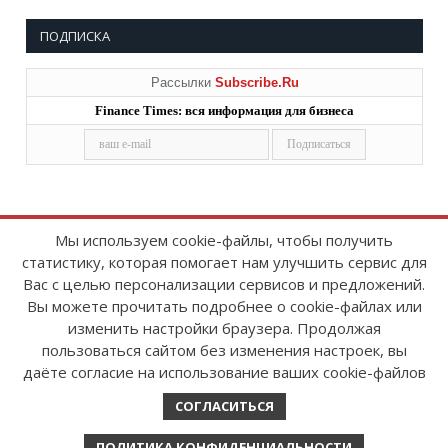
ПОДПИСКА
Рассылки
Subscribe.Ru
Finance Times: вся информация для бизнеса
Мы используем cookie-файлы, чтобы получить
статистику, которая помогает нам улучшить сервис для
Copyright © 2008-2026
FinanceTimes
Вас с целью персонализации сервисов и предложений.
Зарегистрировано в Роскомнадзоре
Вы можете прочитать подробнее о cookie-файлах или
Свидетельство о регистрации СМИ:
изменить настройки браузера. Продолжая
серия Эл № ФС77-86300 от 10 ноября 2023 г
пользоваться сайтом без изменения настроек, вы
даёте согласие на использование ваших cookie-файлов
СОГЛАСИТЬСЯ
ПОЛИТИКА КОНФИДЕНЦИАЛЬНОСТИ