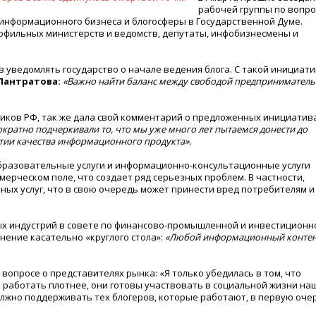
рабочей группы по вопр
информационного бизнеса и блогосферы в Государственной Думе.
рофильных министерств и ведомств, депутаты, инфобизнесмены и
в уведомлять государство о начале ведения блога. С такой инициат
Лантратова:
«Важно найти баланс между свободой предприниматель
ков РФ, так же дала свой комментарий о предложенных инициатив
кратно подчеркивали то, что мы уже много лет пытаемся донести до
нтии качества информационного продукта».
образовательные услуги и информационно-консультационные услуги
ерческом поле, что создает ряд серьезных проблем. В частности,
ых услуг, что в свою очередь может принести вред потребителям и
х индустрий в совете по финансово-промышленной и инвестиционн
нение касательно «круглого стола»:
«Любой информационный контен
вопросе о представителях рынка: «Я только убедилась в том, что
работать плотнее, они готовы участвовать в социальной жизни на
должно поддерживать тех блогеров, которые работают, в первую оче