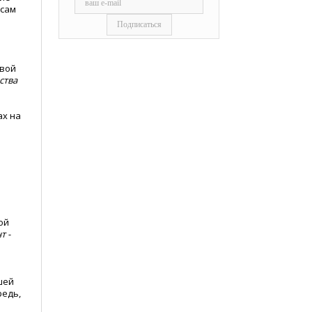
осам
ивой
ства
ах на
ой
т -
шей
редь,