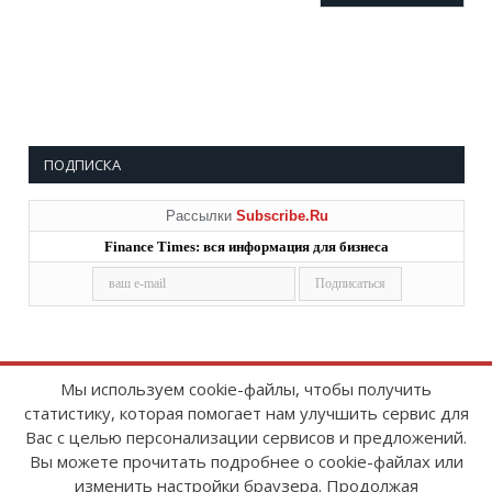
ПОДПИСКА
Рассылки
Subscribe.Ru
Finance Times: вся информация для бизнеса
Мы используем cookie-файлы, чтобы получить
статистику, которая помогает нам улучшить сервис для
Copyright © 2008-2026
FinanceTimes
Вас с целью персонализации сервисов и предложений.
Зарегистрировано в Роскомнадзоре
Вы можете прочитать подробнее о cookie-файлах или
Свидетельство о регистрации СМИ:
изменить настройки браузера. Продолжая
серия Эл № ФС77-86300 от 10 ноября 2023 г