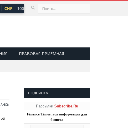
CHF
100,66 ₽
USD
81,41 ₽
EUR
94,06 ₽
▲ 0,73
▲ 0,48
▲ 
НИЯ
ПРАВОВАЯ ПРИЕМНАЯ
м
ПОДПИСКА
НАНСЫ
Рассылки
Subscribe.Ru
Finance Times: вся информация для
вой
бизнеса