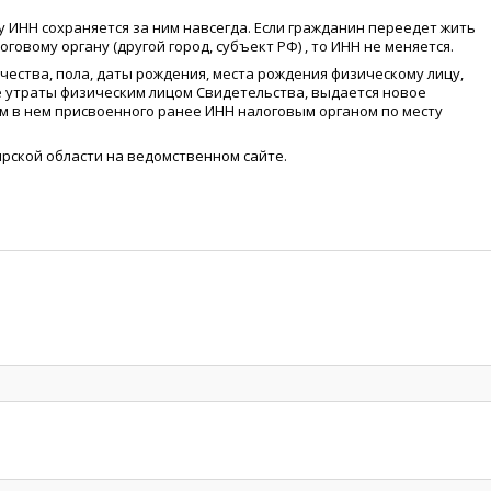
 ИНН сохраняется за ним навсегда. Если гражданин переедет жить
оговому органу
(
другой город, субъект РФ) , то ИНН не меняется.
тчества, пола, даты рождения, места рождения физическому лицу,
е утраты физическим лицом Свидетельства, выдается новое
ем в нем присвоенного ранее ИНН налоговым органом по месту
рской области на ведомственном сайте.