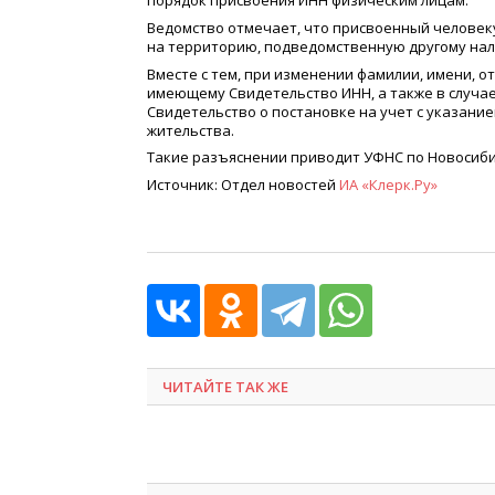
порядок присвоения ИНН физическим лицам.
Ведомство отмечает, что присвоенный человеку
на территорию, подведомственную другому нал
Вместе с тем, при изменении фамилии, имени, о
имеющему Свидетельство ИНН, а также в случа
Свидетельство о постановке на учет с указани
жительства.
Такие разъяснении приводит УФНС по Новосиби
Источник: Отдел новостей
ИА
«
Клерк.Ру»
ЧИТАЙТЕ ТАК ЖЕ