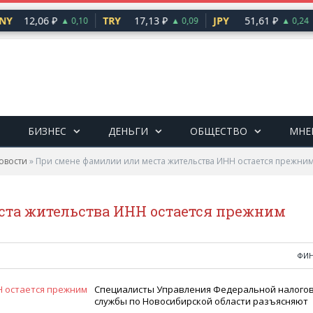
NY
12,06 ₽
TRY
17,13 ₽
JPY
51,61 ₽
▲ 0,10
▲ 0,09
▲ 0,24
БИЗНЕС
ДЕНЬГИ
ОБЩЕСТВО
МНЕ
овости
»
При смене фамилии или места жительства ИНН остается прежни
ста жительства ИНН остается прежним
ФИ
Специалисты Управления Федеральной налого
службы по Новосибирской области разъясняют