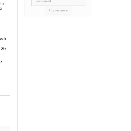
39
й
щей
30%
му