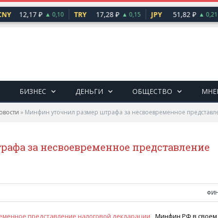
NY
12,17 ₽
TRY
17,28 ₽
JPY
51,82 ₽
▲ 0,10
▲ 0,15
▲ 0,21
БИЗНЕС
ДЕНЬГИ
ОБЩЕСТВО
МНЕ
овости
»
Минфин уточнил размер штрафа за несвоевременное представл
рафа за несвоевременное представление
ФИ
Минфин РФ в своем