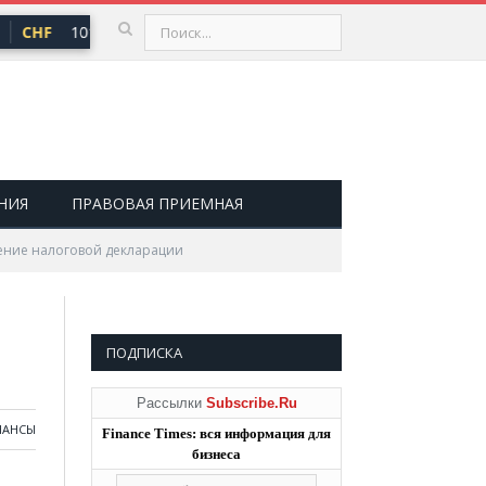
CHF
101,30 ₽
USD
82,17 ₽
EUR
94,84 ₽
▲ 0,64
▲ 0,76
▲ 
НИЯ
ПРАВОВАЯ ПРИЕМНАЯ
ение налоговой декларации
ПОДПИСКА
Рассылки
Subscribe.Ru
НАНСЫ
Finance Times: вся информация для
бизнеса