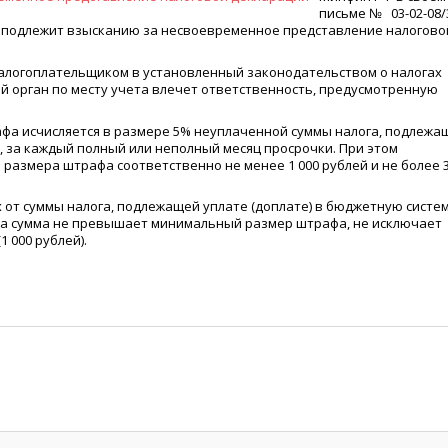
письме № 03-02-08/
ра подлежит взысканию за несвоевременное представление налогово
алогоплательщиком в установленный законодательством о налогах
ый орган по месту учета влечет ответственность, предусмотренную
фа исчисляется в размере 5% неуплаченной суммы налога, подлежа
, за каждый полный или неполный месяц просрочки. При этом
 размера штрафа соответственно не менее 1 000 рублей и не более 
 от суммы налога, подлежащей уплате
(
доплате) в бюджетную систе
эта сумма не превышает минимальный размер штрафа, не исключает
(1
000 рублей).