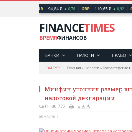
82,17 ₽
EUR
94,84 ₽
GBP
110,65 ₽
C
▲ 0,76
▲ 0,78
▲ 0,92
FINANCE
TIMES
ВРЕМЯ
ФИНАНСОВ
БАНКИ
НАЛОГИ
ПРАВО
ВЫ ТУТ:
Главная
»
Новости
»
Бухгалтерские н
Минфин уточнил размер шт
налоговой декларации
0
772
05 МАЯ 2012