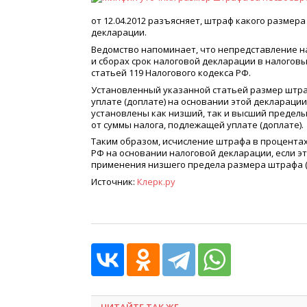
от 12.04.2012 разъясняет, штраф какого разме
декларации.
Ведомство напоминает, что непредставление н
и сборах срок налоговой декларации в налогов
статьей 119 Налогового кодекса РФ.
Установленный указанной статьей размер штра
уплате
(
доплате) на основании этой декларации
установлены как низший, так и высший пределы
от суммы налога, подлежащей уплате
(
доплате).
Таким образом, исчисление штрафа в процентах
РФ на основании налоговой декларации, если 
применения низшего предела размера штрафа
Источник:
Клерк.ру