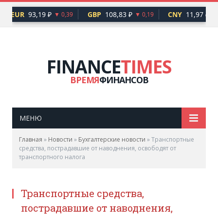
EUR
93,19 ₽
GBP
108,83 ₽
CNY
11,97 ₽
▼ 0,39
▼ 0,19
FINANCE
TIMES
ВРЕМЯ
ФИНАНСОВ
МЕНЮ
Главная
»
Новости
»
Бухгалтерские новости
»
Транспортные
средства, пострадавшие от наводнения, освободят от
транспортного налога
Транспортные средства,
пострадавшие от наводнения,