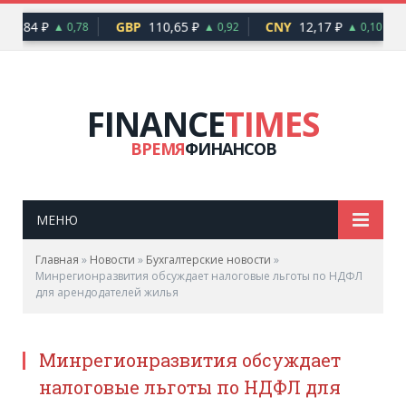
94,84 ₽
GBP
110,65 ₽
CNY
12,17 ₽
▲ 0,78
▲ 0,92
▲ 0,10
FINANCE
TIMES
ВРЕМЯ
ФИНАНСОВ
МЕНЮ
Главная
»
Новости
»
Бухгалтерские новости
»
Минрегионразвития обсуждает налоговые льготы по НДФЛ
для арендодателей жилья
Минрегионразвития обсуждает
налоговые льготы по НДФЛ для