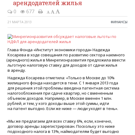
арендодателей жилья
0
677
21 МАРТА 2013
ФИНАНСЫ
Глава Фонда
«
Институт экономики города» Надежда
Косарева в ходе совещания по развитию сектора наемного
(
арендного) жилья в Минрегионразвития предложила ввести
льготную налоговую ставку для доходов от сдачи жилья
в аренду.
Надежда Косарева отметила:
«
Только в Москве до 10%
жилищного фонда находится в тени. С 1 января 2013 года
для решения этой проблемы введена патентная система
налогообложения при сдаче квартир, но с вмененным
объемом доходов. Например, в Москве вменен 1 млн.
рублей, и тем, у кого доходы выше этой суммы, идти
на патент выгодно. Если же ниже — люди уходят в тень».
«
Мы же предлагаем для всех ставку 6%, если, конечно,
договор аренды зарегистрирован. Поскольку это ниже
подоходного налога в 13%, наймодателям будет выгодно